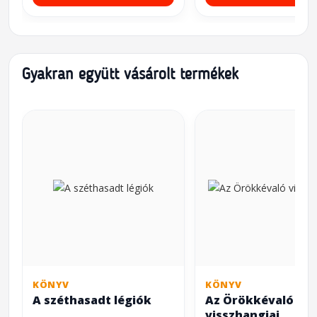
Gyakran együtt vásárolt termékek
KÖNYV
KÖNYV
A széthasadt légiók
Az Örökkévaló
visszhangjai