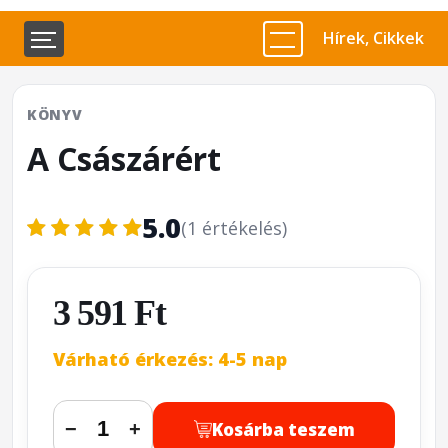
Hírek, Cikkek
KÖNYV
A Császárért
5.0
(1 értékelés)
3 591 Ft
Várható érkezés: 4-5 nap
Kosárba teszem
−
+