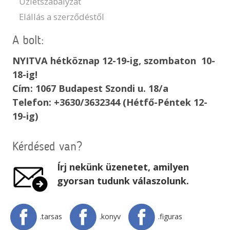
Üzletszabályzat
Elállás a szerződéstől
A bolt:
NYITVA hétköznap 12-19-ig, szombaton 10-
18-ig!
Cím: 1067 Budapest Szondi u. 18/a
Telefon: +3630/3632344 (Hétfő-Péntek 12-
19-ig)
Kérdésed van?
Írj nekünk üzenetet, amilyen
gyorsan tudunk válaszolunk.
.tarsas
.konyv
.figuras