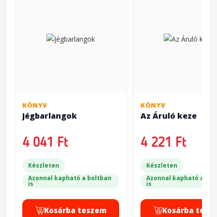
KÖNYV
KÖNYV
Jégbarlangok
Az Áruló keze
4 041 Ft
4 221 Ft
Készleten
Készleten
Azonnal kapható a boltban
Azonnal kapható a bol
is
is
Kosárba teszem
Kosárba tesz