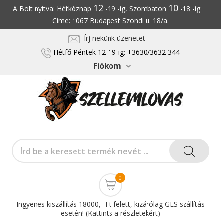
12
10
A Bolt nyitva: Hétköznap
-19 -ig, Szombaton
-18 -ig
Címe: 1067 Budapest Szondi u. 18/a.
Írj nekünk üzenetet
Hétfő-Péntek 12-19-ig: +3630/3632 344
Fiókom
0
Ingyenes kiszállítás 18000,- Ft felett, kizárólag GLS szállítás
esetén! (Kattints a részletekért)