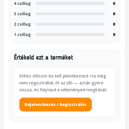
4 csillag
0
3 csillag
0
2 csillag
0
1 csillag
0
Értékeld ezt a terméket
Ehhez először be kell jelentkezned. Ha még
nem regisztráltál, itt az idő — aztán gyere
vissza, és folytasd a véleményed megírását.
Bejelentkezés / Regisztrálás