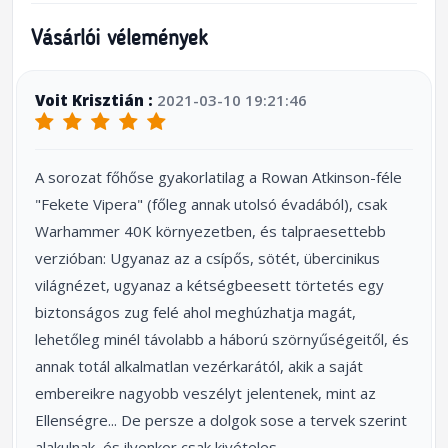
Vásárlói vélemények
Voit Krisztián :
2021-03-10 19:21:46
A sorozat főhőse gyakorlatilag a Rowan Atkinson-féle
"Fekete Vipera" (főleg annak utolsó évadából), csak
Warhammer 40K környezetben, és talpraesettebb
verzióban: Ugyanaz az a csípős, sötét, übercinikus
világnézet, ugyanaz a kétségbeesett törtetés egy
biztonságos zug felé ahol meghúzhatja magát,
lehetőleg minél távolabb a háború szörnyűségeitől, és
annak totál alkalmatlan vezérkarától, akik a saját
embereikre nagyobb veszélyt jelentenek, mint az
Ellenségre... De persze a dolgok sose a tervek szerint
alakulnak, és ilyenkor csak kivételes