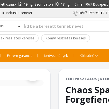
12
10
: Hétköznap
-19 -ig, Szombaton
-18 -ig Címe: 1067 Budapest S
Írj nekünk üzenetet
Hétfő-Péntek 12-19
ék részletes keresés
Könyv részletes keresés
Extrém garancia
Kedvezmények
Kölcsönözz
⌕
TEREPASZTALOS JÁTÉ
Chaos Spa
Forgefien