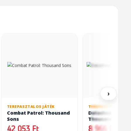
›
TEREPASZTALOS JÁTÉK
TEREPASZTALOS JÁT
Combat Patrol: Thousand
Datasheet Cards:
Sons
Thousand Sons
42 053 Ft
8 966 Ft