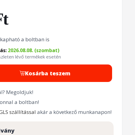
Ft
kapható a boltban is
tás:
2026.08.08. (szombat)
észleten lévő termékek esetén
Kosárba teszem
l? Megoldjuk!
onnal a boltban!
GLS szállítással
akár a következő munkanapon!
lvány