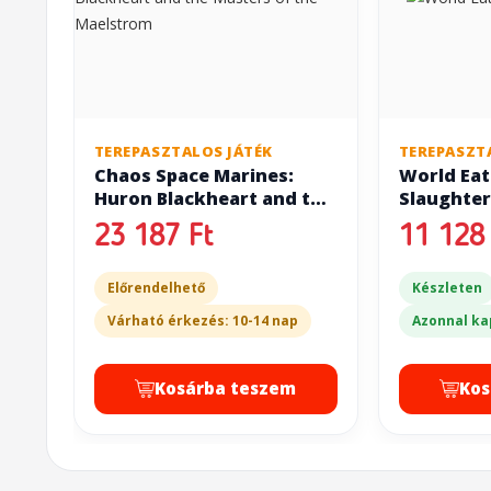
TEREPASZTALOS JÁTÉK
TEREPASZT
Chaos Space Marines:
World Eat
Huron Blackheart and the
Slaughte
Masters of the Maelstrom
23 187 Ft
11 128 
Előrendelhető
Készleten
Várható érkezés: 10-14 nap
Azonnal ka
Kosárba teszem
Kos