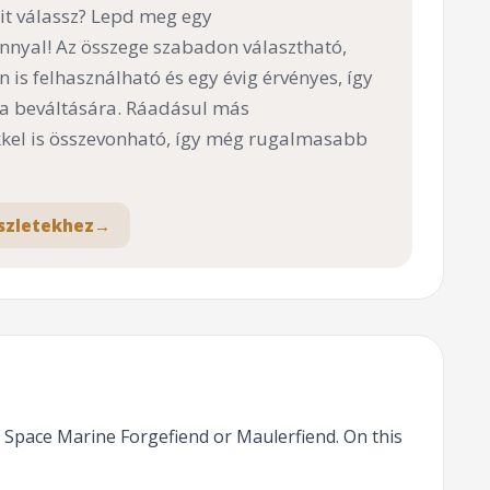
t válassz? Lepd meg egy
nnyal! Az összege szabadon választható,
n is felhasználható és egy évig érvényes, így
 a beváltására. Ráadásul más
el is összevonható, így még rugalmasabb
szletekhez
→
s Space Marine Forgefiend or Maulerfiend. On this