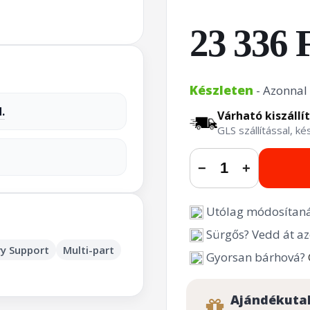
23 336 
Készleten
- Azonnal 
.
Várható kiszállí
GLS szállítással, k
−
+
Utólag módosítaná
Sürgős? Vedd át az
y Support
Multi-part
Gyorsan bárhová?
Ajándékuta