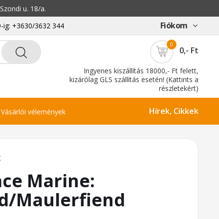
zondi u. 18/a.
Fiókom
-ig: +3630/3632 344
0
0,- Ft
Ingyenes kiszállítás 18000,- Ft felett,
kizárólag GLS szállítás esetén! (Kattints a
részletekért)
Hírek, Cikkek
Vásárlói vélemények
K
ce Marine:
d/Maulerfiend