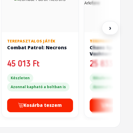
›
TEREPASZTALOS JÁTÉK
TEREPASZTALOS JÁT
Combat Patrol: Necrons
Chaos Space Mari
Vashtorr The Ark
45 013 Ft
25 833 Ft
Készleten
Készleten
Azonnal kapható a boltban is
Azonnal kapható a bo
Kosárba teszem
Kosárba t