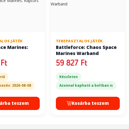
ALOS JÁTÉK
TEREPASZTALOS JÁTÉK
ce Marines:
Battleforce: Chaos Space
Marines Warband
Ft
59 827 Ft
ető
Készleten
kezés: 2026-08-08
Azonnal kapható a boltban is
árba teszem
Kosárba teszem