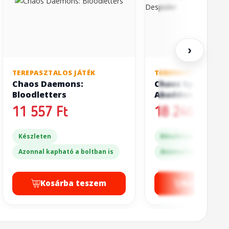
›
TEREPASZTALOS JÁTÉK
TEREPASZTALOS JÁT
Chaos Daemons:
Chaos Space Mari
Bloodletters
Abaddon the Des
11 557 Ft
18 246 Ft
Készleten
Készleten
Azonnal kapható a boltban is
Azonnal kapható a bo
Kosárba teszem
Kosárba t