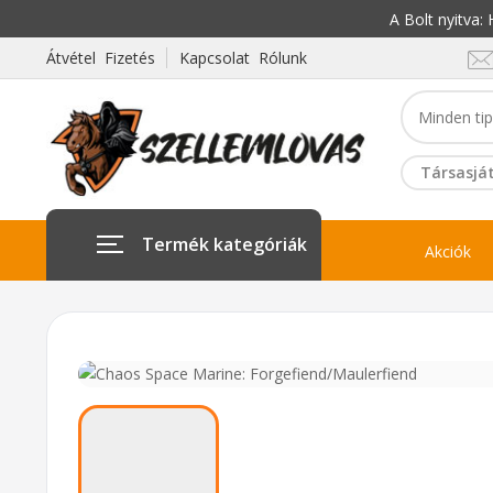
A Bolt nyitva
Átvétel Fizetés
Kapcsolat Rólunk
Társasját
Termék kategóriák
Akciók