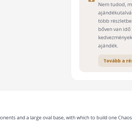
Nem tudod, mi
ajándékutalvá
több részletbe
bőven van idő
kedvezményekk
ajándék.
Tovább a ré
ponents and a large oval base, with which to build one Chao