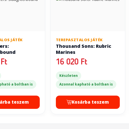
ALOS JÁTÉK
TEREPASZTALOS JÁTÉK
ers:
Thousand Sons: Rubric
rbound
Marines
Ft
16 020 Ft
Készleten
pható a boltban is
Azonnal kapható a boltban is
árba teszem
Kosárba teszem