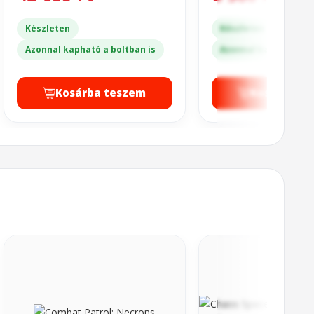
Készleten
Készleten
Azonnal kapható a boltban is
Azonnal kapható a bo
Kosárba teszem
Kosárba t