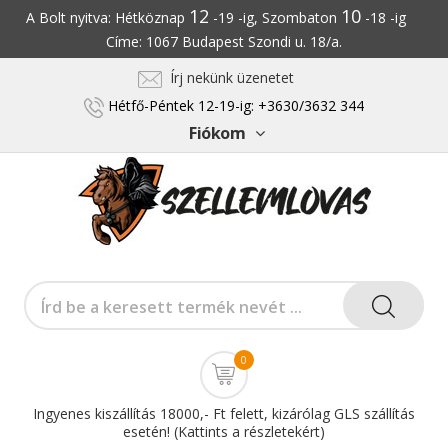
12
10
A Bolt nyitva: Hétköznap
-19 -ig, Szombaton
-18 -ig
Címe: 1067 Budapest Szondi u. 18/a.
Írj nekünk üzenetet
Hétfő-Péntek 12-19-ig: +3630/3632 344
Fiókom
0
Ingyenes kiszállítás 18000,- Ft felett, kizárólag GLS szállítás
esetén! (Kattints a részletekért)