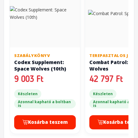
SZABÁLYKÖNYV
TEREPASZTALOS JÁTÉ
Codex Supplement:
Combat Patrol: Sp
Space Wolves (10th)
Wolves
9 003 Ft
42 797 Ft
Készleten
Készleten
Azonnal kapható a boltban
Azonnal kapható a bol
is
is
Kosárba teszem
Kosárba tesz