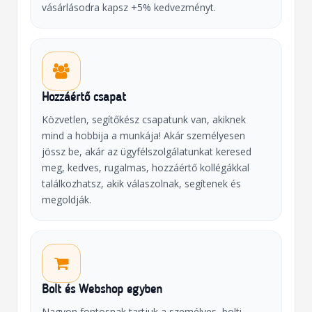
vásárlásodra kapsz +5% kedvezményt.
Hozzáértő csapat
Közvetlen, segítőkész csapatunk van, akiknek
mind a hobbija a munkája! Akár személyesen
jössz be, akár az ügyfélszolgálatunkat keresed
meg, kedves, rugalmas, hozzáértő kollégákkal
találkozhatsz, akik válaszolnak, segítenek és
megoldják.
Bolt és Webshop egyben
Nagyon fontosnak tartjuk a személyes, bolti