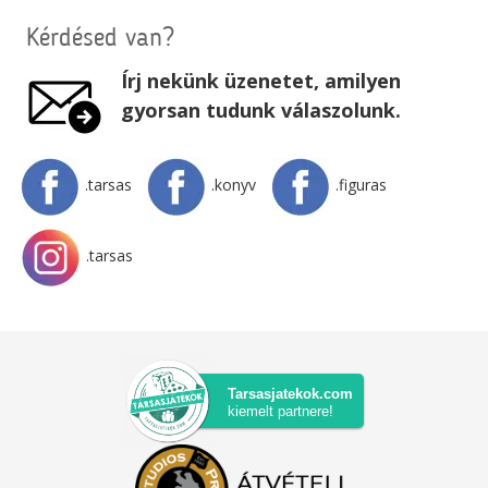
Kérdésed van?
Írj nekünk üzenetet, amilyen
gyorsan tudunk válaszolunk.
.tarsas
.konyv
.figuras
.tarsas
Tarsasjatekok.com
kiemelt partnere!