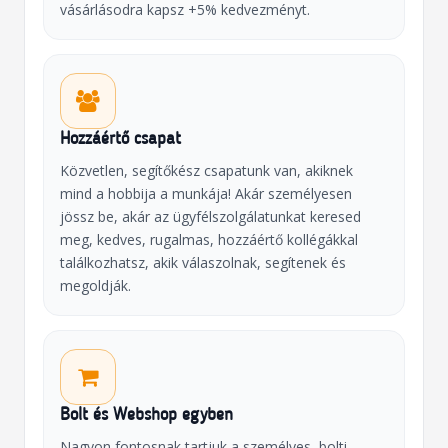
vásárlásodra kapsz +5% kedvezményt.
Hozzáértő csapat
Közvetlen, segítőkész csapatunk van, akiknek
mind a hobbija a munkája! Akár személyesen
jössz be, akár az ügyfélszolgálatunkat keresed
meg, kedves, rugalmas, hozzáértő kollégákkal
találkozhatsz, akik válaszolnak, segítenek és
megoldják.
Bolt és Webshop egyben
Nagyon fontosnak tartjuk a személyes, bolti