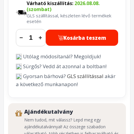
Várható kiszállítás:
2026.08.08.
(szombat)
GLS szállítással, készleten lévő termékek
esetén
Kosárba teszem
−
+
Utólag módosítanál? Megoldjuk!
Sürgős? Vedd át azonnal a boltban!
Gyorsan bárhová?
GLS szállítással
akár
a következő munkanapon!
Ajándékutalvány
Nem tudod, mit válassz? Lepd meg egy
ajándékutalvánnyal! Az összege szabadon
választható, több részletben is felhasználható és