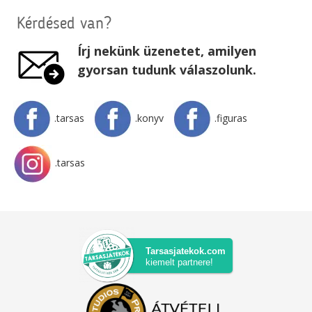
Kérdésed van?
Írj nekünk üzenetet, amilyen
gyorsan tudunk válaszolunk.
.tarsas
.konyv
.figuras
.tarsas
Tarsasjatekok.com
kiemelt partnere!