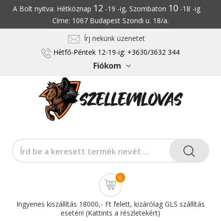
12
10
A Bolt nyitva: Hétköznap
-19 -ig, Szombaton
-18 -ig
Címe: 1067 Budapest Szondi u. 18/a.
Írj nekünk üzenetet
Hétfő-Péntek 12-19-ig: +3630/3632 344
Fiókom
0
Ingyenes kiszállítás 18000,- Ft felett, kizárólag GLS szállítás
esetén! (Kattints a részletekért)