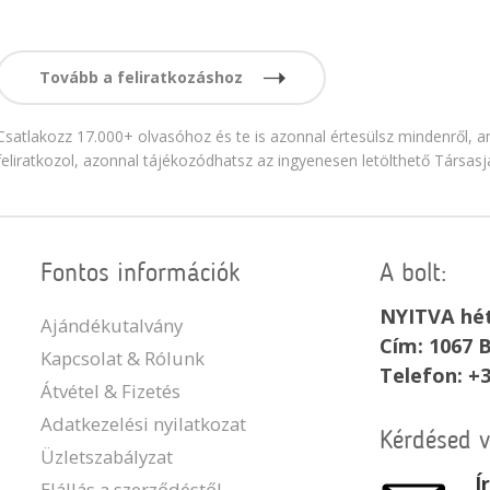
Tovább a feliratkozáshoz
Csatlakozz 17.000+ olvasóhoz és te is azonnal értesülsz mindenről, am
feliratkozol, azonnal tájékozódhatsz az ingyenesen letölthető Társasj
Fontos információk
A bolt:
NYITVA hét
Ajándékutalvány
Cím: 1067 B
Kapcsolat & Rólunk
Telefon: +
Átvétel & Fizetés
Adatkezelési nyilatkozat
Kérdésed 
Üzletszabályzat
Í
Elállás a szerződéstől