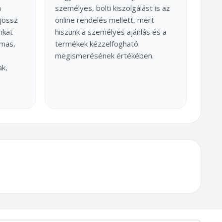
a
személyes, bolti kiszolgálást is az
jössz
online rendelés mellett, mert
nkat
hiszünk a személyes ajánlás és a
lmas,
termékek kézzelfogható
megismerésének értékében.
ak,