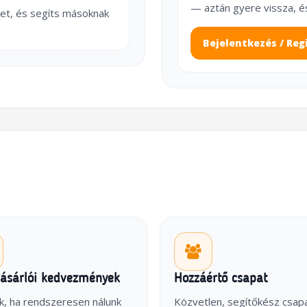
— aztán gyere vissza, é
et, és segíts másoknak
Bejelentkezés / Reg
vásárlói kedvezmények
Hozzáértő csapat
k, ha rendszeresen nálunk
Közvetlen, segítőkész csap