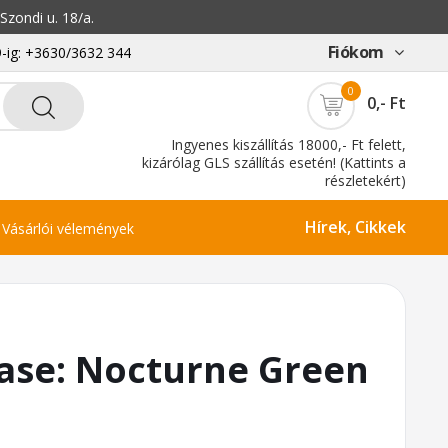
zondi u. 18/a.
Fiókom
-ig: +3630/3632 344
0
0,- Ft
Ingyenes kiszállítás 18000,- Ft felett,
kizárólag GLS szállítás esetén! (Kattints a
részletekért)
Hírek, Cikkek
Vásárlói vélemények
Base: Nocturne Green