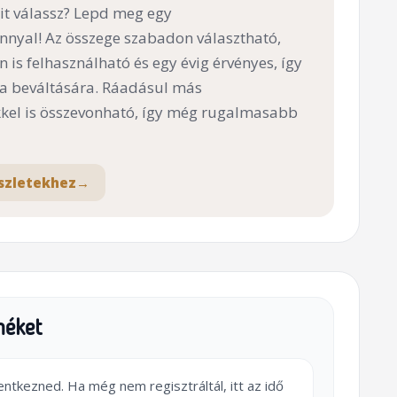
t válassz? Lepd meg egy
nnyal! Az összege szabadon választható,
n is felhasználható és egy évig érvényes, így
 a beváltására. Ráadásul más
el is összevonható, így még rugalmasabb
szletekhez
→
méket
lentkezned. Ha még nem regisztráltál, itt az idő