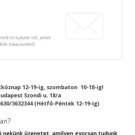
iről mi tudunk! Sőt, amint
áték Kalauzunkból.
köznap 12-19-ig, szombaton 10-18-ig!
udapest Szondi u. 18/a
3630/3632344 (Hétfő-Péntek 12-19-ig)
van?
rj nekünk üzenetet, amilyen gyorsan tudunk