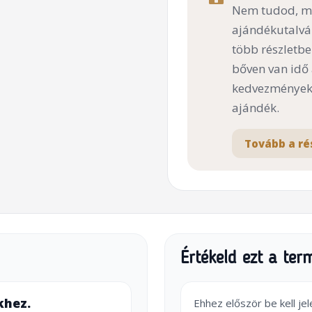
Nem tudod, mi
ajándékutalvá
több részletbe
bőven van idő
kedvezményekk
ajándék.
Tovább a ré
Értékeld ezt a ter
khez.
Ehhez először be kell je