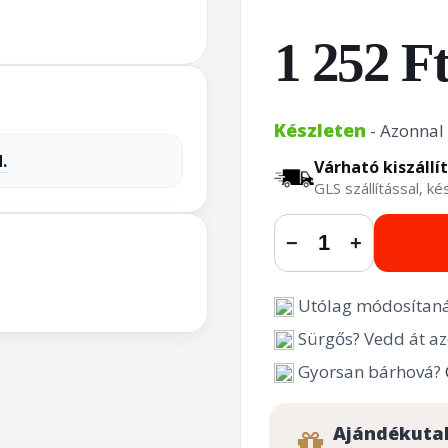
1 252 F
Készleten
- Azonnal 
.
Várható kiszállí
GLS szállítással, k
−
+
Utólag módosítaná
Sürgős? Vedd át az
Gyorsan bárhová?
Ajándékuta