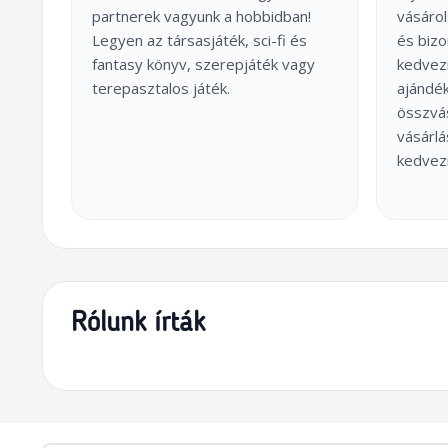
partnerek vagyunk a hobbidban!
vásárol
Legyen az társasjáték, sci-fi és
és biz
fantasy könyv, szerepjáték vagy
kedvez
terepasztalos játék.
ajándék
összvás
vásárl
kedvez
Rólunk írták