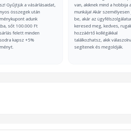
sz! Gyűjtjük a vásárlásaidat,
van, akiknek mind a hobbija 
onyos összegek után
munkája! Akár személyesen 
ménykupont adunk
be, akár az ügyfélszolgálatu
ba, sőt 100.000 Ft
keresed meg, kedves, ruga
árlás felett minden
hozzáértő kollégákkal
ásodra kapsz +5%
találkozhatsz, akik válaszoln
ményt.
segítenek és megoldják.