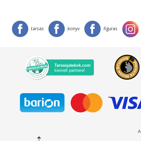
.tarsas
.konyv
.figuras
Tarsasjatekok.com
kiemelt partnere!
A