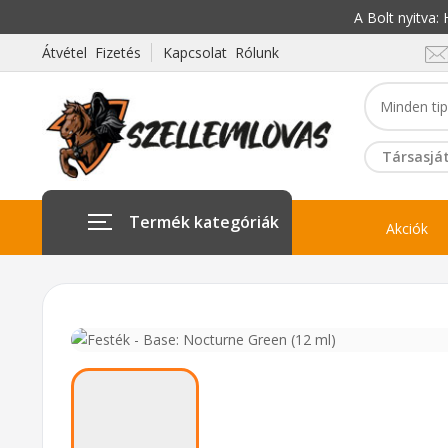
A Bolt nyitva
Átvétel Fizetés
Kapcsolat Rólunk
Társasját
Termék kategóriák
Akciók