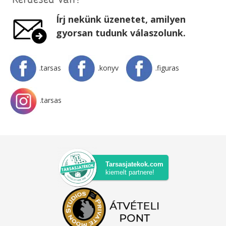
Kérdésed van?
Írj nekünk üzenetet, amilyen
gyorsan tudunk válaszolunk.
.tarsas
.konyv
.figuras
.tarsas
Tarsasjatekok.com
kiemelt partnere!