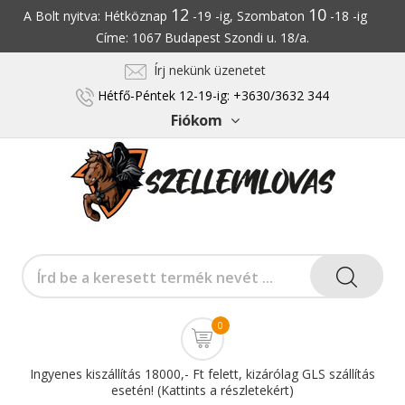
12
10
A Bolt nyitva: Hétköznap
-19 -ig, Szombaton
-18 -ig
Címe: 1067 Budapest Szondi u. 18/a.
Írj nekünk üzenetet
Hétfő-Péntek 12-19-ig: +3630/3632 344
Fiókom
0
Ingyenes kiszállítás 18000,- Ft felett, kizárólag GLS szállítás
esetén! (Kattints a részletekért)