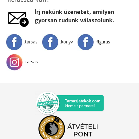
Kérdésed van?
Írj nekünk üzenetet, amilyen
gyorsan tudunk válaszolunk.
.tarsas
.konyv
.figuras
.tarsas
Tarsasjatekok.com
kiemelt partnere!