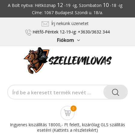
12
10
A Bolt nyitva: Hétköznap
-19 -ig, Szombaton
-18 -ig
Címe: 1067 Budapest Szondi u. 18/a.
Írj nekünk üzenetet
Hétfő-Péntek 12-19-ig: +3630/3632 344
Fiókom
0
Ingyenes kiszállítás 18000,- Ft felett, kizárólag GLS szállítás
esetén! (Kattints a részletekért)