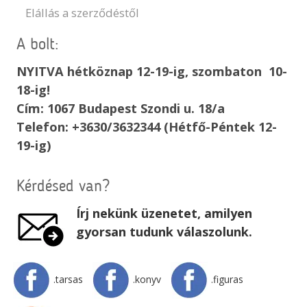
Elállás a szerződéstől
A bolt:
NYITVA hétköznap 12-19-ig, szombaton 10-
18-ig!
Cím: 1067 Budapest Szondi u. 18/a
Telefon: +3630/3632344 (Hétfő-Péntek 12-
19-ig)
Kérdésed van?
Írj nekünk üzenetet, amilyen
gyorsan tudunk válaszolunk.
.tarsas
.konyv
.figuras