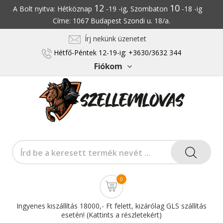
12
10
A Bolt nyitva: Hétköznap
-19 -ig, Szombaton
-18 -ig
Címe: 1067 Budapest Szondi u. 18/a.
Írj nekünk üzenetet
Hétfő-Péntek 12-19-ig: +3630/3632 344
Fiókom
0
Ingyenes kiszállítás 18000,- Ft felett, kizárólag GLS szállítás
esetén! (Kattints a részletekért)