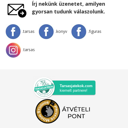
Írj nekünk üzenetet, amilyen
gyorsan tudunk válaszolunk.
.tarsas
.konyv
.figuras
.tarsas
Tarsasjatekok.com
kiemelt partnere!