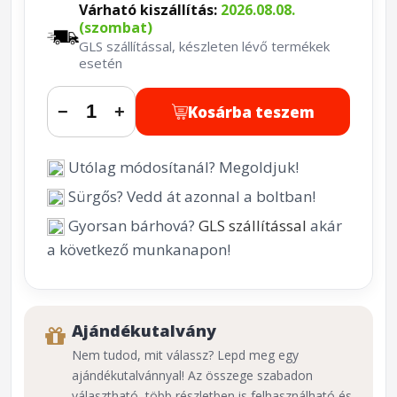
Várható kiszállítás:
2026.08.08.
(szombat)
GLS szállítással, készleten lévő termékek
esetén
Kosárba teszem
−
+
Utólag módosítanál? Megoldjuk!
Sürgős? Vedd át azonnal a boltban!
Gyorsan bárhová?
GLS szállítással
akár
a következő munkanapon!
Ajándékutalvány
Nem tudod, mit válassz? Lepd meg egy
ajándékutalvánnyal! Az összege szabadon
választható, több részletben is felhasználható és