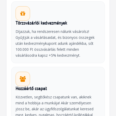
Törzsvásárlói kedvezmények
Díjazzuk, ha rendszeresen nálunk vásárolsz!
Gyűjtjük a vásárlásaidat, és bizonyos összegek
után kedvezménykupont adunk ajándékba, sőt
100.000 Ft összvásárlás felett minden
vásárlásodra kapsz +5% kedvezményt.
Hozzáértő csapat
Közvetlen, segítőkész csapatunk van, akiknek
mind a hobbija a munkája! Akár személyesen
jössz be, akár az ügyfélszolgálatunkat keresed
meg, kedves, rugalmas, hozzáértő kollégákkal