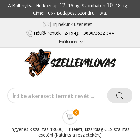
12
10
A Bolt nyitva: Hétköznap
-19 -ig, Szombaton
-18 -ig
Címe: 1067 Budapest Szondi u. 18/a.
Írj nekünk üzenetet
Hétfő-Péntek 12-19-ig: +3630/3632 344
Fiókom
0
Ingyenes kiszállítás 18000,- Ft felett, kizárólag GLS szállítás
esetén! (Kattints a részletekért)