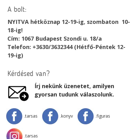
A bolt:
NYITVA hétköznap 12-19-ig, szombaton 10-
18-ig!
Cím: 1067 Budapest Szondi u. 18/a
Telefon: +3630/3632344 (Hétfő-Péntek 12-
19-ig)
Kérdésed van?
Írj nekünk üzenetet, amilyen
gyorsan tudunk válaszolunk.
.tarsas
.konyv
.figuras
.tarsas