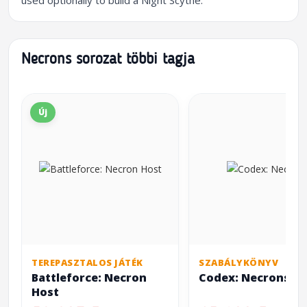
used optionally to build a Night Scythe.
Necrons sorozat többi tagja
Új
TEREPASZTALOS JÁTÉK
SZABÁLYKÖNYV
Battleforce: Necron
Codex: Necrons
Host