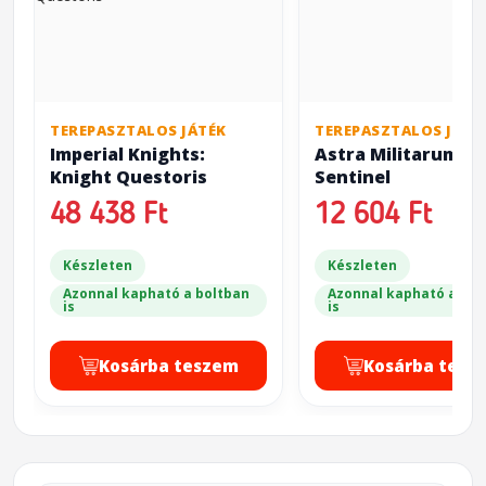
TEREPASZTALOS JÁTÉK
TEREPASZTALOS JÁTÉ
Imperial Knights:
Astra Militarum:
Knight Questoris
Sentinel
48 438 Ft
12 604 Ft
Készleten
Készleten
Azonnal kapható a boltban
Azonnal kapható a bol
is
is
Kosárba teszem
Kosárba tesz