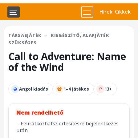
Hírek, Cikkek
TÁRSASJÁTÉK
·
KIEGÉSZÍTŐ, ALAPJÁTÉK
SZÜKSÉGES
Call to Adventure: Name
of the Wind
Angol kiadás
1–4 játékos
13+
Nem rendelhető
- Feliratkozhatsz értesítésre bejelentkezés
után