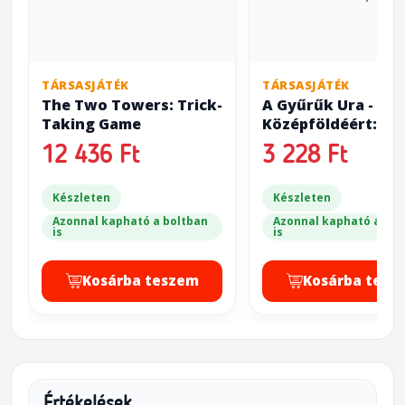
TÁRSASJÁTÉK
TÁRSASJÁTÉK
The Two Towers: Trick-
A Gyűrűk Ura - Pár
Taking Game
Középföldéért:
Szövetségesek ( T
12 436 Ft
3 228 Ft
Lord of the Rings:
for Middle-Earth -
Készleten
Allies)
Készleten
Azonnal kapható a boltban
Azonnal kapható a bol
is
is
Kosárba teszem
Kosárba tesz
Értékelések