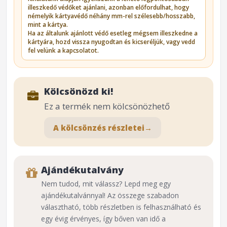
illeszkedő védőket ajánlani, azonban előfordulhat, hogy
némelyik kártyavédő néhány mm-rel szélesebb/hosszabb,
mint a kártya.
Ha az általunk ajánlott védő esetleg mégsem illeszkedne a
kártyára, hozd vissza nyugodtan és kicseréljük, vagy vedd
fel velünk a kapcsolatot.
Kölcsönözd ki!
Ez a termék nem kölcsönözhető
A kölcsönzés részletei
→
Ajándékutalvány
Nem tudod, mit válassz? Lepd meg egy
ajándékutalvánnyal! Az összege szabadon
választható, több részletben is felhasználható és
egy évig érvényes, így bőven van idő a