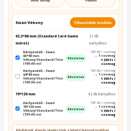
Swan Vastag
Paladin
Swan Vékony
Választottak kosárba
63,5*88 mm (Standard Card Game
21 db
méret)
kártyához
160 db / csomag
Kártyavédő - Swan
→
1 csomag
65*90 mm
Készleten
Vékony/Standard/Thin
1 290 Ft /
(160 db-os)
csomag
160 db / csomag
Kártyavédő - Swan
→
1 csomag
64*89 mm
Készleten
Vékony/Standard/Thin
1 290 Ft /
(160 db-os)
csomag
70*120 mm
62 db kártyához
150 db / csomag
Kártyavédő - Swan
→
1 csomag
70*120 mm
Készleten
Vékony/Standard/Thin
1 290 Ft /
(150 db-os)
csomag
Kínálatunk alapján igyekszünk a lehető legpontosabban