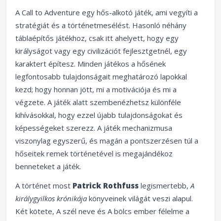
A Call to Adventure egy hős-alkotó játék, ami vegyíti a
stratégiát és a történetmesélést. Hasonló néhány
táblaépítős játékhoz, csak itt ahelyett, hogy egy
királyságot vagy egy civilizációt fejlesztgetnél, egy
karaktert építesz. Minden játékos a hősének
legfontosabb tulajdonságait meghatározó lapokkal
kezd; hogy honnan jött, mi a motivációja és mi a
végzete. A játék alatt szembenézhetsz különféle
kihívásokkal, hogy ezzel újabb tulajdonságokat és
képességeket szerezz. A játék mechanizmusa
viszonylag egyszerű, és magán a pontszerzésen túl a
hőseitek remek történetével is megajándékoz
benneteket a játék.
A történet most
Patrick Rothfuss
legismertebb,
A
királygyilkos krónikája
könyveinek világát veszi alapul.
Két kötete, A szél neve és A bölcs ember félelme a