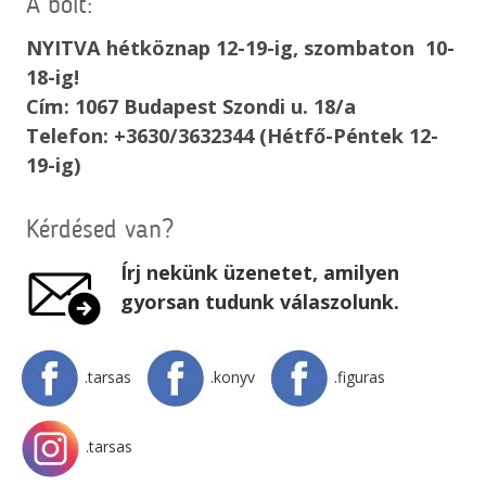
A bolt:
NYITVA hétköznap 12-19-ig, szombaton 10-
18-ig!
Cím: 1067 Budapest Szondi u. 18/a
Telefon: +3630/3632344 (Hétfő-Péntek 12-
19-ig)
Kérdésed van?
Írj nekünk üzenetet, amilyen
gyorsan tudunk válaszolunk.
.tarsas
.konyv
.figuras
.tarsas