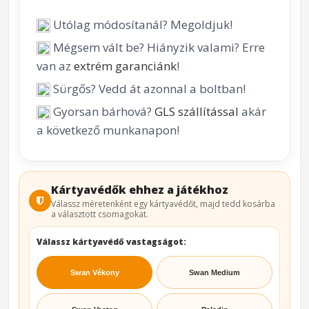
Utólag módosítanál? Megoldjuk!
Mégsem vált be? Hiányzik valami? Erre
van az
extrém garanciánk
!
Sürgős? Vedd át azonnal a boltban!
Gyorsan bárhová?
GLS szállítással
akár
a következő munkanapon!
Kártyavédők ehhez a játékhoz
Válassz méretenként egy kártyavédőt, majd tedd kosárba
a választott csomagokat.
Válassz kártyavédő vastagságot:
Swan Vékony
Swan Medium