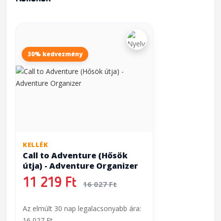
30% kedvezmény
KELLÉK
Call to Adventure (Hősök
útja) - Adventure Organizer
11 219 Ft
16 027 Ft
Az elmúlt 30 nap legalacsonyabb ára:
16 027 Ft