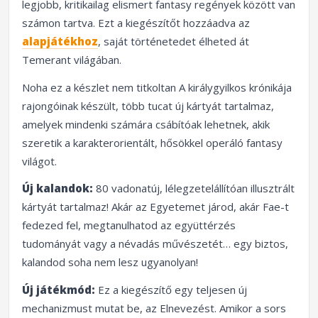
legjobb, kritikailag elismert fantasy regények között van
számon tartva. Ezt a kiegészítőt hozzáadva az
alapjátékhoz
, saját történetedet élheted át
Temerant világában.
Noha ez a készlet nem titkoltan A királygyilkos krónikája
rajongóinak készült, több tucat új kártyát tartalmaz,
amelyek mindenki számára csábítóak lehetnek, akik
szeretik a karakterorientált, hősökkel operáló fantasy
világot.
Új kalandok:
80 vadonatúj, lélegzetelállítóan illusztrált
kártyát tartalmaz! Akár az Egyetemet járod, akár Fae-t
fedezed fel, megtanulhatod az együttérzés
tudományát vagy a névadás művészetét… egy biztos,
kalandod soha nem lesz ugyanolyan!
Új játékmód:
Ez a kiegészítő egy teljesen új
mechanizmust mutat be, az Elnevezést. Amikor a sors