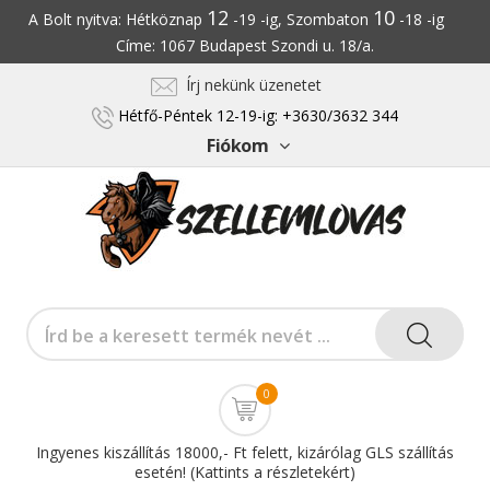
12
10
A Bolt nyitva: Hétköznap
-19 -ig, Szombaton
-18 -ig
Címe: 1067 Budapest Szondi u. 18/a.
Írj nekünk üzenetet
Hétfő-Péntek 12-19-ig: +3630/3632 344
Fiókom
0
Ingyenes kiszállítás 18000,- Ft felett, kizárólag GLS szállítás
esetén! (Kattints a részletekért)