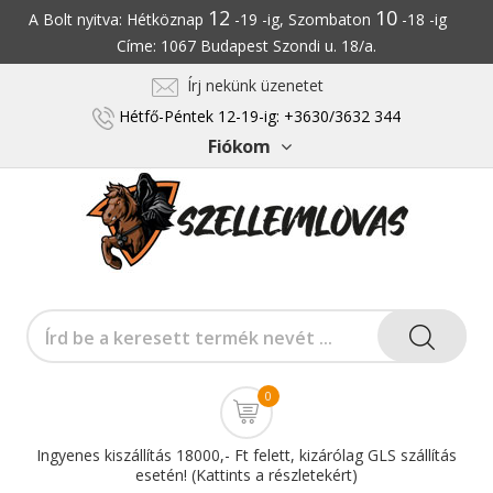
12
10
A Bolt nyitva: Hétköznap
-19 -ig, Szombaton
-18 -ig
Címe: 1067 Budapest Szondi u. 18/a.
Írj nekünk üzenetet
Hétfő-Péntek 12-19-ig: +3630/3632 344
Fiókom
0
Ingyenes kiszállítás 18000,- Ft felett, kizárólag GLS szállítás
esetén! (Kattints a részletekért)