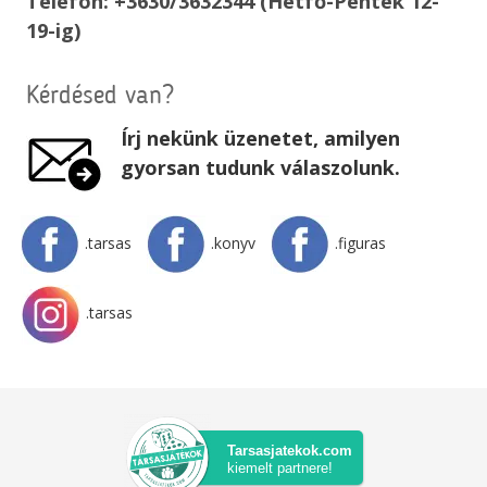
Telefon: +3630/3632344 (Hétfő-Péntek 12-
19-ig)
Kérdésed van?
Írj nekünk üzenetet, amilyen
gyorsan tudunk válaszolunk.
.tarsas
.konyv
.figuras
.tarsas
Tarsasjatekok.com
kiemelt partnere!