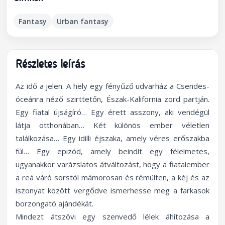
Fantasy
Urban fantasy
Részletes leírás
Az idő a jelen. A hely egy fényűző udvarház a Csendes-
óceánra néző szirttetőn, Észak-Kalifornia zord partján.
Egy fiatal újságíró… Egy érett asszony, aki vendégül
látja otthonában… Két különös ember véletlen
találkozása… Egy idilli éjszaka, amely véres erőszakba
fúl… Egy epizód, amely beindít egy félelmetes,
ugyanakkor varázslatos átváltozást, hogy a fiatalember
a reá váró sorstól mámorosan és rémülten, a kéj és az
iszonyat között vergődve ismerhesse meg a farkasok
borzongató ajándékát.
Mindezt átszövi egy szenvedő lélek áhítozása a