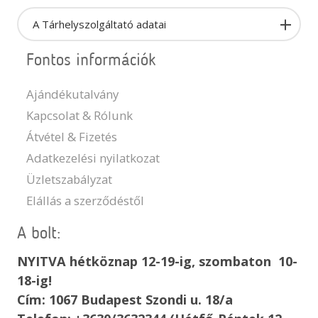
A Tárhelyszolgáltató adatai
Fontos információk
Ajándékutalvány
Kapcsolat & Rólunk
Átvétel & Fizetés
Adatkezelési nyilatkozat
Üzletszabályzat
Elállás a szerződéstől
A bolt:
NYITVA hétköznap 12-19-ig, szombaton 10-
18-ig!
Cím: 1067 Budapest Szondi u. 18/a