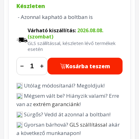
Készleten
- Azonnal kapható a boltban is
Várható kiszállítás:
2026.08.08.
(szombat)
GLS szállítással, készleten lévő termékek
esetén
Kosárba teszem
−
+
Utólag módosítanál? Megoldjuk!
Mégsem vált be? Hiányzik valami? Erre
van az
extrém garanciánk
!
Sürgős? Vedd át azonnal a boltban!
Gyorsan bárhová?
GLS szállítással
akár
a következő munkanapon!