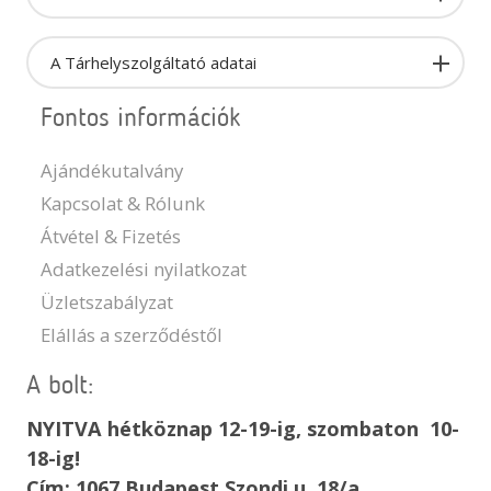
A Tárhelyszolgáltató adatai
Fontos információk
Ajándékutalvány
Kapcsolat & Rólunk
Átvétel & Fizetés
Adatkezelési nyilatkozat
Üzletszabályzat
Elállás a szerződéstől
A bolt:
NYITVA hétköznap 12-19-ig, szombaton 10-
18-ig!
Cím: 1067 Budapest Szondi u. 18/a