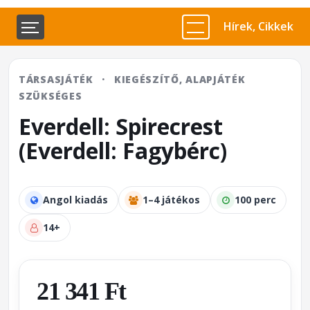
Hírek, Cikkek
TÁRSASJÁTÉK
·
KIEGÉSZÍTŐ, ALAPJÁTÉK
SZÜKSÉGES
Everdell: Spirecrest
(Everdell: Fagybérc)
Angol kiadás
1–4 játékos
100 perc
14+
21 341 Ft