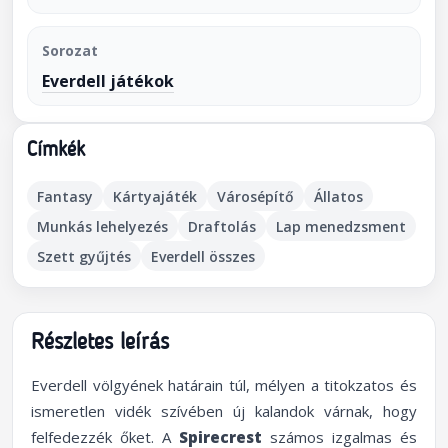
Sorozat
Everdell játékok
Címkék
Fantasy
Kártyajáték
Városépítő
Állatos
Munkás lehelyezés
Draftolás
Lap menedzsment
Szett gyűjtés
Everdell összes
Részletes leírás
Everdell völgyének határain túl, mélyen a titokzatos és
ismeretlen vidék szívében új kalandok várnak, hogy
felfedezzék őket. A
Spirecrest
számos izgalmas és