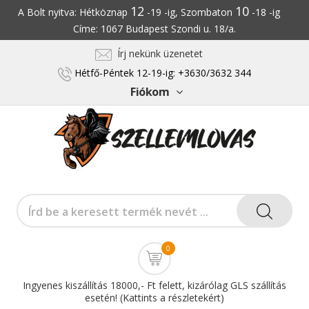
12
10
A Bolt nyitva: Hétköznap
-19 -ig, Szombaton
-18 -ig
Címe: 1067 Budapest Szondi u. 18/a.
Írj nekünk üzenetet
Hétfő-Péntek 12-19-ig: +3630/3632 344
Fiókom
0
Ingyenes kiszállítás 18000,- Ft felett, kizárólag GLS szállítás
esetén! (Kattints a részletekért)