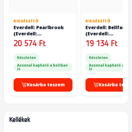
KIEGÉSZÍTŐ
KIEGÉSZÍTŐ
Everdell: Pearlbrook
Everdell: Bellfaire
(Everdell:
(Everdell:
Gyöngypatak)
Virágfesztivál)
20 574 Ft
19 134 Ft
Készleten
Készleten
Azonnal kapható a boltban
Azonnal kapható a bol
is
is
Kosárba teszem
Kosárba tesz
Kellékek