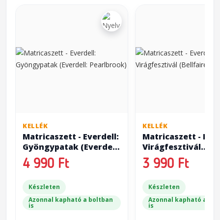
KELLÉK
KELLÉK
Matricaszett - Everdell:
Matricaszett - Ever
Gyöngypatak (Everdell:
Virágfesztivál
Pearlbrook)
(Bellfaire)
4 990 Ft
3 990 Ft
Készleten
Készleten
Azonnal kapható a boltban
Azonnal kapható a bol
is
is