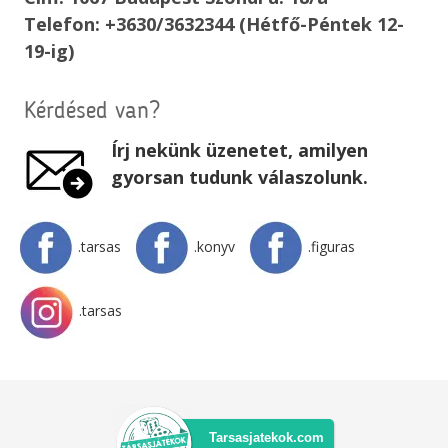
Telefon: +3630/3632344 (Hétfő-Péntek 12-
19-ig)
Kérdésed van?
Írj nekünk üzenetet, amilyen
gyorsan tudunk válaszolunk.
.tarsas
.konyv
.figuras
.tarsas
Tarsasjatekok.com