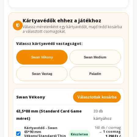
Kártyavédők ehhez a játékhoz
Válassz méretenként egy kártyavédőt, majd tedd kosárba
a választott csomagokat.
Válassz kártyavédő vastagságot:
Swan Vékony
Swan Medium
Swan Vastag
Paladin
Swan Vékony
Választottak kosárba
63,5*88 mm (Standard Card Game
33 db
méret)
kártyához
160 db / csomag
Kártyavédő - Swan
→
1 csomag
65*90 mm
Készleten
Vékony/Standard/Thin
1 290 Ft /