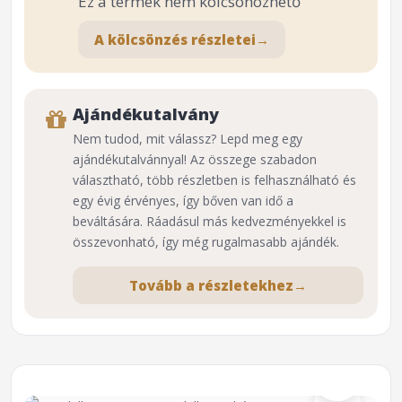
Ez a termék nem kölcsönözhető
A kölcsönzés részletei
→
Ajándékutalvány
Nem tudod, mit válassz? Lepd meg egy
ajándékutalvánnyal! Az összege szabadon
választható, több részletben is felhasználható és
egy évig érvényes, így bőven van idő a
beváltására. Ráadásul más kedvezményekkel is
összevonható, így még rugalmasabb ajándék.
Tovább a részletekhez
→
⌕