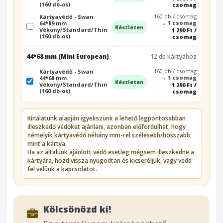
(160 db-os)
csomag
160 db / csomag
Kártyavédő - Swan
→
1 csomag
64*89 mm
Készleten
Vékony/Standard/Thin
1 290 Ft /
(160 db-os)
csomag
44*68 mm (Mini European)
12 db kártyához
160 db / csomag
Kártyavédő - Swan
→
1 csomag
44*68 mm
Készleten
Vékony/Standard/Thin
1 290 Ft /
(160 db-os)
csomag
Kínálatunk alapján igyekszünk a lehető legpontosabban
illeszkedő védőket ajánlani, azonban előfordulhat, hogy
némelyik kártyavédő néhány mm-rel szélesebb/hosszabb,
mint a kártya.
Ha az általunk ajánlott védő esetleg mégsem illeszkedne a
kártyára, hozd vissza nyugodtan és kicseréljük, vagy vedd
fel velünk a kapcsolatot.
Kölcsönözd ki!