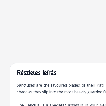
Részletes leírás
Sanctuses are the favoured blades of their Patri
shadows they slip into the most heavily guarded fac
The Sanctus is a specialist assassin in your G