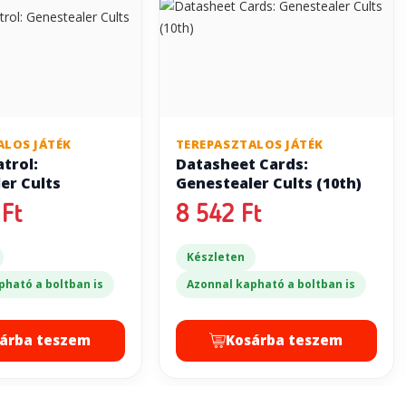
ALOS JÁTÉK
TEREPASZTALOS JÁTÉK
trol:
Datasheet Cards:
er Cults
Genestealer Cults (10th)
Ft
8 542 Ft
Készleten
pható a boltban is
Azonnal kapható a boltban is
árba teszem
Kosárba teszem