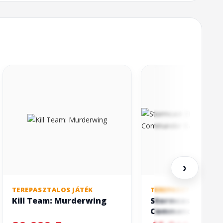
›
TEREPASZTALOS JÁTÉK
TEREPASZTALOS JÁT
Kill Team: Murderwing
Stormcast Eterna
Commander Bast
Carthalos