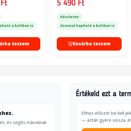
Ft
5 490 Ft
Készleten
pható a boltban is
Azonnal kapható a boltban is
árba teszem
Kosárba teszem
Értékeld ezt a ter
khez.
Ehhez először be kell je
— aztán gyere vissza, é
et, és segíts másoknak