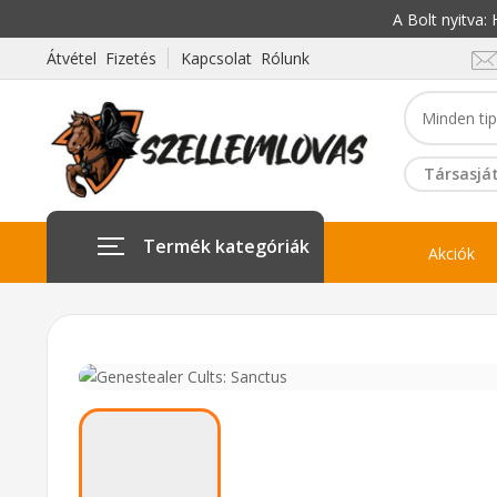
A Bolt nyitva
Átvétel Fizetés
Kapcsolat Rólunk
Társasját
Termék kategóriák
Akciók