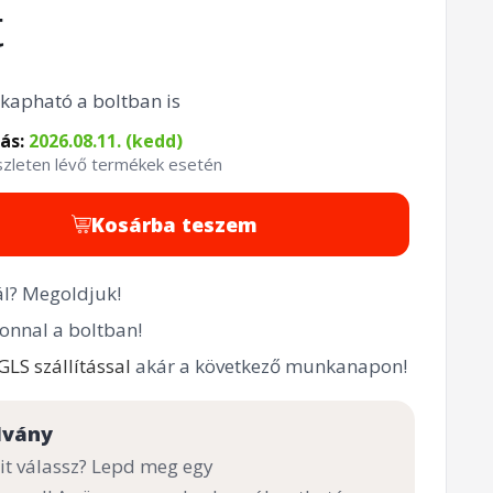
t
kapható a boltban is
tás:
2026.08.11. (kedd)
észleten lévő termékek esetén
Kosárba teszem
l? Megoldjuk!
onnal a boltban!
GLS szállítással
akár a következő munkanapon!
lvány
t válassz? Lepd meg egy