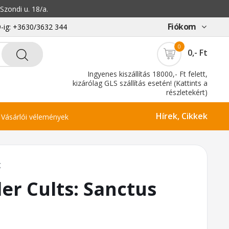
zondi u. 18/a.
Fiókom
-ig: +3630/3632 344
0
0,- Ft
Ingyenes kiszállítás 18000,- Ft felett,
kizárólag GLS szállítás esetén! (Kattints a
részletekért)
Hírek, Cikkek
Vásárlói vélemények
K
er Cults: Sanctus