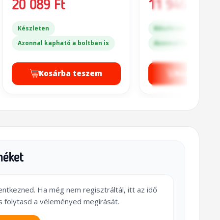
20 089 Ft
11 946 Ft
Készleten
Készleten
Azonnal kapható a boltban is
Azonnal kapható a bo
Kosárba teszem
Kosárba t
méket
lentkezned. Ha még nem regisztráltál, itt az idő
s folytasd a véleményed megírását.