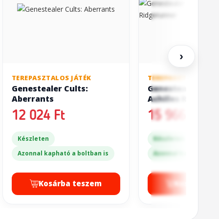
›
TEREPASZTALOS JÁTÉK
TEREPASZTALOS JÁT
Genestealer Cults:
Genestealer Cult
Aberrants
Achilles Ridgeru
12 024 Ft
15 966 Ft
Készleten
Készleten
Azonnal kapható a boltban is
Azonnal kapható a bo
Kosárba teszem
Kosárba t