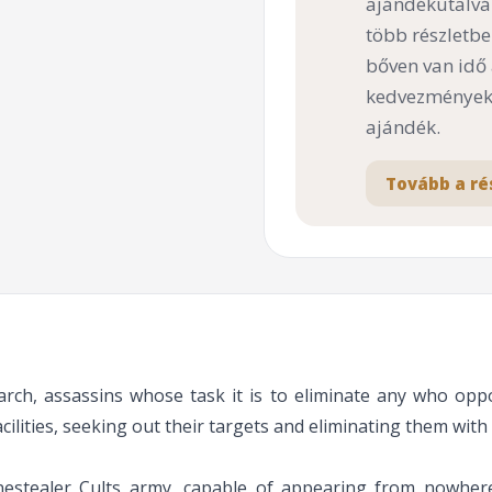
ajándékutalvá
több részletbe
bőven van idő
kedvezményekk
ajándék.
Tovább a ré
arch, assassins whose task it is to eliminate any who oppos
ilities, seeking out their targets and eliminating them with 
enestealer Cults army, capable of appearing from nowhere