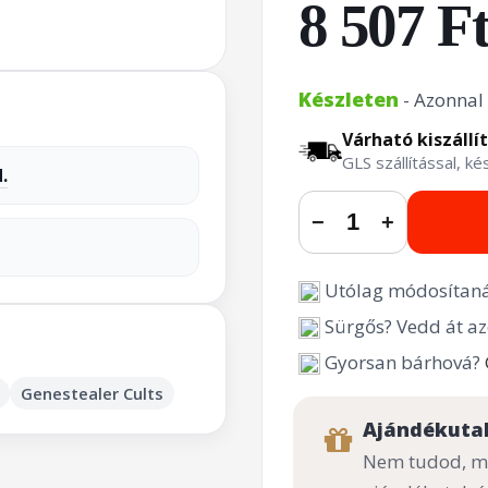
8 507 F
Készleten
- Azonnal 
Várható kiszállí
GLS szállítással, k
.
−
+
Utólag módosítaná
Sürgős? Vedd át az
Gyorsan bárhová?
Genestealer Cults
Ajándékuta
Nem tudod, mi