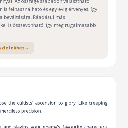
nnyal! Az összege szabadon választható,
n is felhasználható és egy évig érvényes, így
 a beváltására. Ráadásul más
el is összevonható, így még rugalmasabb
szletekhez
→
e the cultists’ ascension to glory. Like creeping
merciless precision.
 and slaying your enemy’s favourite characters.