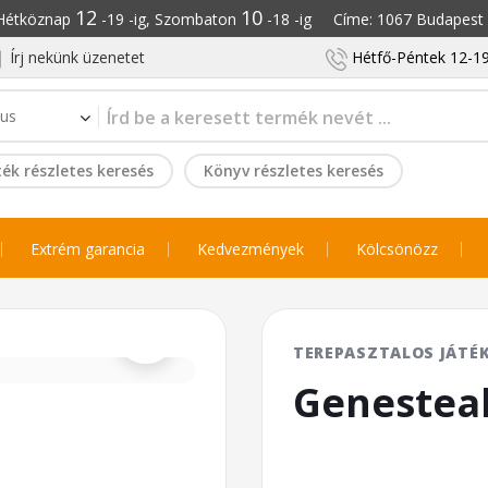
12
10
: Hétköznap
-19 -ig, Szombaton
-18 -ig Címe: 1067 Budapest S
Írj nekünk üzenetet
Hétfő-Péntek 12-19
ék részletes keresés
Könyv részletes keresés
Extrém garancia
Kedvezmények
Kölcsönözz
⌕
TEREPASZTALOS JÁTÉ
Genesteal