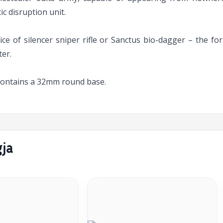
tic disruption unit.
ce of silencer sniper rifle or Sanctus bio-dagger – the form
ter.
d contains a 32mm round base.
gja