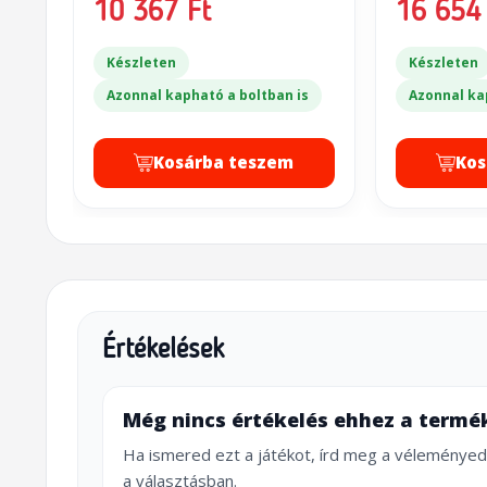
10 367 Ft
16 654 
Készleten
Készleten
Azonnal kapható a boltban is
Azonnal ka
Kosárba teszem
Kos
Értékelések
Még nincs értékelés ehhez a termé
Ha ismered ezt a játékot, írd meg a véleményed
a választásban.