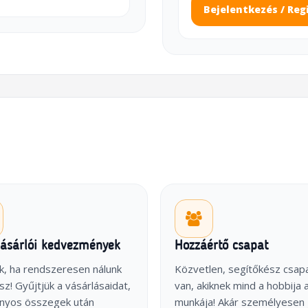
Bejelentkezés / Reg
vásárlói kedvezmények
Hozzáértő csapat
k, ha rendszeresen nálunk
Közvetlen, segítőkész csap
sz! Gyűjtjük a vásárlásaidat,
van, akiknek mind a hobbija 
onyos összegek után
munkája! Akár személyesen 