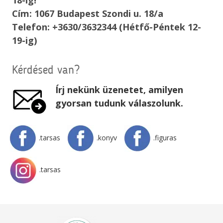
Cím: 1067 Budapest Szondi u. 18/a
Telefon: +3630/3632344 (Hétfő-Péntek 12-
19-ig)
Kérdésed van?
Írj nekünk üzenetet, amilyen
gyorsan tudunk válaszolunk.
.tarsas
.konyv
.figuras
.tarsas