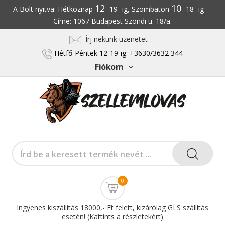
12
10
A Bolt nyitva: Hétköznap
-19 -ig, Szombaton
-18 -ig
Címe: 1067 Budapest Szondi u. 18/a.
Írj nekünk üzenetet
Hétfő-Péntek 12-19-ig: +3630/3632 344
Fiókom
0
Ingyenes kiszállítás 18000,- Ft felett, kizárólag GLS szállítás
esetén! (Kattints a részletekért)