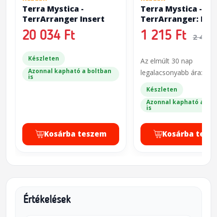
Terra Mystica -
Terra Mystica -
TerrArranger Insert
TerrArranger: Big
Extension
20 034 Ft
1 215 Ft
2 430 
Készleten
Az elmúlt 30 nap
Azonnal kapható a boltban
legalacsonyabb ára: 2 4
is
Készleten
Azonnal kapható a bol
is
Kosárba teszem
Kosárba tesz
Értékelések