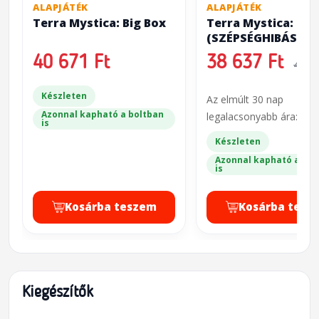
ALAPJÁTÉK
ALAPJÁTÉK
Terra Mystica: Big Box
Terra Mystica: Big
(SZÉPSÉGHIBÁS)
40 671 Ft
38 637 Ft
40 6
Készleten
Az elmúlt 30 nap
Azonnal kapható a boltban
legalacsonyabb ára: 40 
is
Készleten
Azonnal kapható a bol
is
Kosárba teszem
Kosárba tesz
Kiegészítők