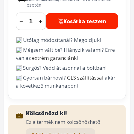
esetén
Kosárba teszem
−
+
Utólag módosítanál? Megoldjuk!
Mégsem vált be? Hiányzik valami? Erre
van az
extrém garanciánk
!
Sürgős? Vedd át azonnal a boltban!
Gyorsan bárhová?
GLS szállítással
akár
a következő munkanapon!
Kölcsönözd ki!
Ez a termék nem kölcsönözhető