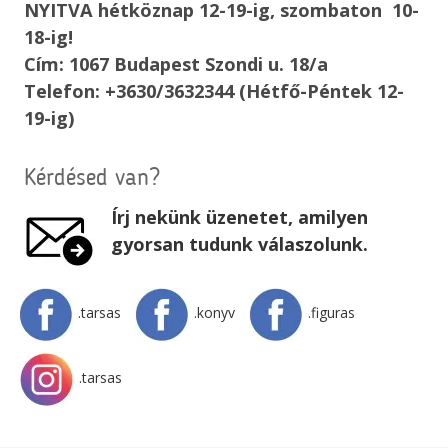
NYITVA hétköznap 12-19-ig, szombaton 10-
18-ig!
Cím: 1067 Budapest Szondi u. 18/a
Telefon: +3630/3632344 (Hétfő-Péntek 12-
19-ig)
Kérdésed van?
Írj nekünk üzenetet, amilyen
gyorsan tudunk válaszolunk.
.tarsas
.konyv
.figuras
.tarsas