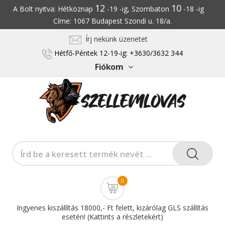
12
10
A Bolt nyitva: Hétköznap
-19 -ig, Szombaton
-18 -ig
Címe: 1067 Budapest Szondi u. 18/a.
Írj nekünk üzenetet
Hétfő-Péntek 12-19-ig: +3630/3632 344
Fiókom
0
Ingyenes kiszállítás 18000,- Ft felett, kizárólag GLS szállítás
esetén! (Kattints a részletekért)