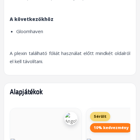
A következőkhöz
Gloomhaven
A plexin található fóliát használat előtt mindkét oldalról
el kell távolítani.
Alapjátékok
Sérült
10% kedvezmény