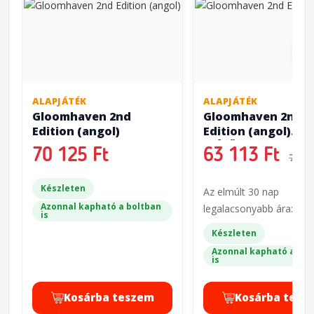
ALAPJÁTÉK
ALAPJÁTÉK
Gloomhaven 2nd
Gloomhaven 2nd
Edition (angol)
Edition (angol)
(SÉRÜLT)
70 125 Ft
63 113 Ft
70 1
Készleten
Az elmúlt 30 nap
Azonnal kapható a boltban
legalacsonyabb ára: 70 
is
Készleten
Azonnal kapható a bol
is
Kosárba teszem
Kosárba tesz