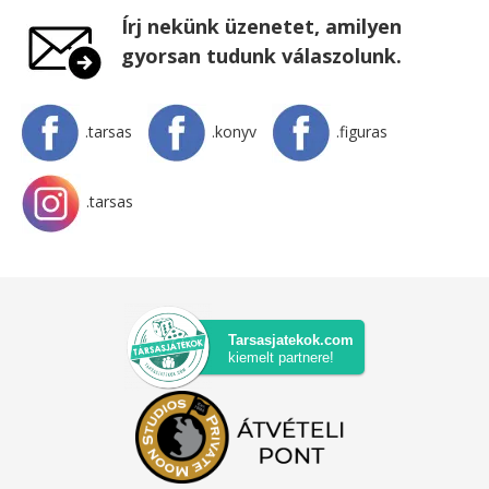
Írj nekünk üzenetet, amilyen
gyorsan tudunk válaszolunk.
.tarsas
.konyv
.figuras
.tarsas
Tarsasjatekok.com
kiemelt partnere!