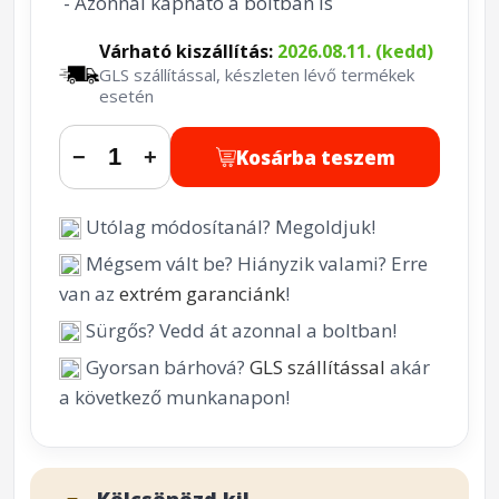
- Azonnal kapható a boltban is
Várható kiszállítás:
2026.08.11. (kedd)
GLS szállítással, készleten lévő termékek
esetén
Kosárba teszem
−
+
Utólag módosítanál? Megoldjuk!
Mégsem vált be? Hiányzik valami? Erre
van az
extrém garanciánk
!
Sürgős? Vedd át azonnal a boltban!
Gyorsan bárhová?
GLS szállítással
akár
a következő munkanapon!