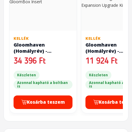
KELLÉK
KELLÉK
Gloomhaven
Gloomhaven
(Homályrév) -
(Homályrév) -
GloomBox Insert
GloomBox Forgott
34 396 Ft
11 924 Ft
Circles Expansion
Upgrade Kit
Készleten
Készleten
Azonnal kapható a boltban
Azonnal kapható a bol
is
is
Kosárba teszem
Kosárba tesz