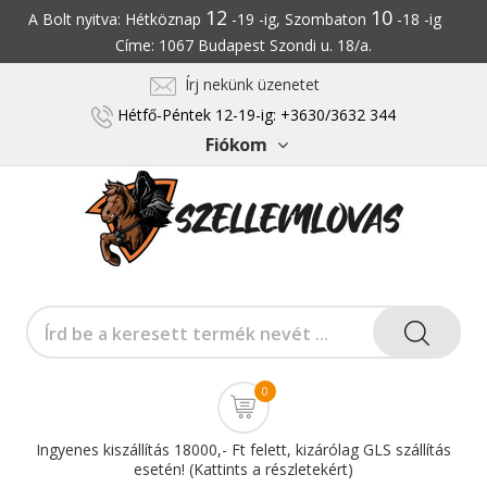
12
10
A Bolt nyitva: Hétköznap
-19 -ig, Szombaton
-18 -ig
Címe: 1067 Budapest Szondi u. 18/a.
Írj nekünk üzenetet
Hétfő-Péntek 12-19-ig: +3630/3632 344
Fiókom
0
Ingyenes kiszállítás 18000,- Ft felett, kizárólag GLS szállítás
esetén! (Kattints a részletekért)