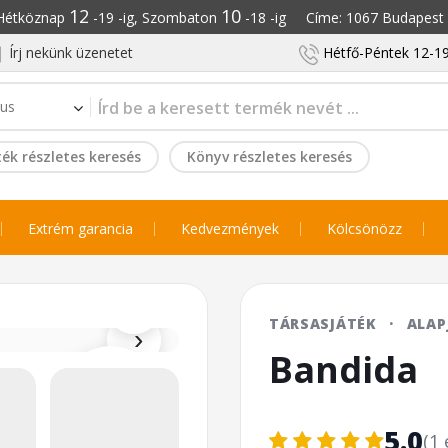
12
10
: Hétköznap
-19 -ig, Szombaton
-18 -ig Címe: 1067 Budapest S
Írj nekünk üzenetet
Hétfő-Péntek 12-19
ék részletes keresés
Könyv részletes keresés
Extrém garancia
Kedvezmények
Kölcsönözz
⌕
TÁRSASJÁTÉK
·
ALAP
›
Bandida
5.0
(1 