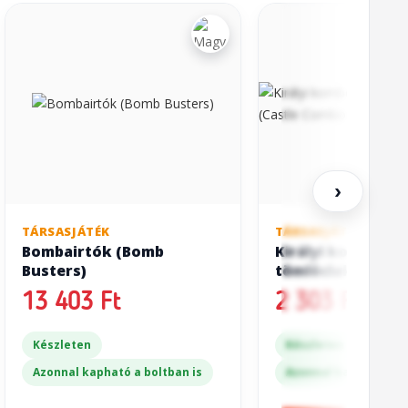
›
TÁRSASJÁTÉK
TÁRSASJÁTÉK
Bombairtók (Bomb
Királyi kombó: T
Busters)
tömlöclakók (Cas
Combo: Out of th
13 403 Ft
2 303 Ft
Oubliette!)
Készleten
Készleten
Azonnal kapható a boltban is
Azonnal kapható a bo