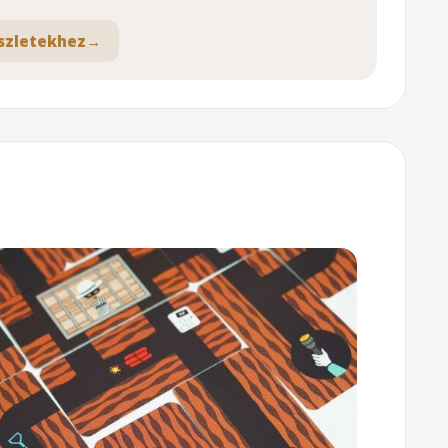
szletekhez
→