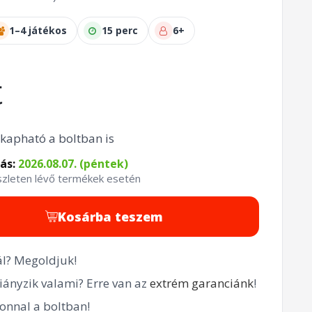
1–4 játékos
15 perc
6+
t
kapható a boltban is
tás:
2026.08.07. (péntek)
észleten lévő termékek esetén
Kosárba teszem
l? Megoldjuk!
ányzik valami? Erre van az
extrém garanciánk
!
onnal a boltban!