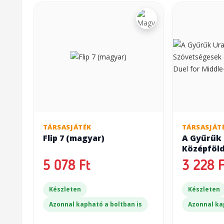
TÁRSASJÁTÉK
TÁRSASJÁT
Flip 7 (magyar)
A Gyűrűk 
Középföld
Szövetség
5 078 Ft
3 228 F
of the Rin
Middle-Ear
Készleten
Készleten
Azonnal kapható a boltban is
Azonnal ka