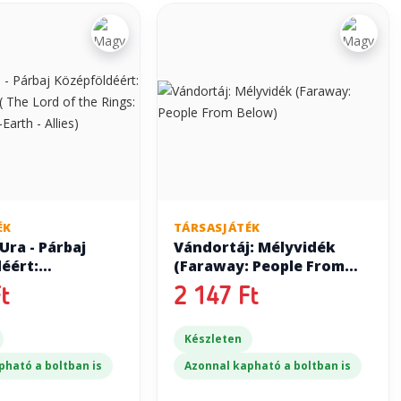
ÉK
TÁRSASJÁTÉK
Ura - Párbaj
Vándortáj: Mélyvidék
éért:
(Faraway: People From
esek ( The Lord
Below)
t
2 147 Ft
gs: Duel for
th - Allies)
Készleten
pható a boltban is
Azonnal kapható a boltban is