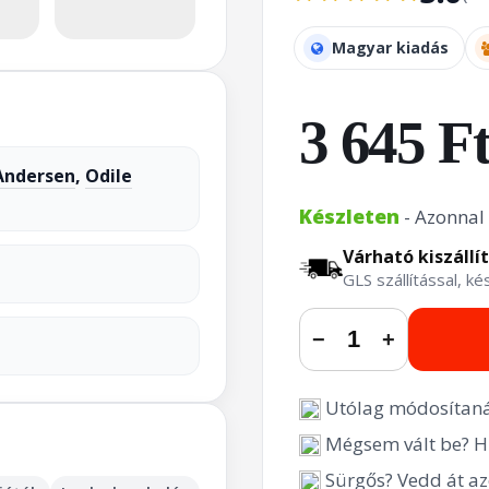
Magyar kiadás
3 645 F
Andersen
,
Odile
Készleten
- Azonnal 
Várható kiszállí
GLS szállítással, k
−
+
Utólag módosítaná
Mégsem vált be? Hi
Sürgős? Vedd át az