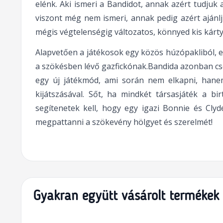
elénk. Aki ismeri a Bandidot, annak azért tudjuk 
viszont még nem ismeri, annak pedig azért aján
mégis végtelenségig változatos, könnyed kis kárty
Alapvetően a játékosok egy közös húzópakliból, e
a szökésben lévő gazfickónak.Bandida azonban csele
egy új játékmód, ami során nem elkapni, hane
kijátszásával. Sőt, ha mindkét társasjáték a b
segítenetek kell, hogy egy igazi Bonnie és Clyd
megpattanni a szökevény hölgyet és szerelmét!
Gyakran együtt vásárolt termékek