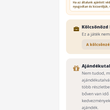
Ha az általunk ajánlott v
nyugodtan és kicseréljük, 
Kölcsönözd 
Ez a játék ne
A kölcsönzé
Ajándékuta
Nem tudod, mi
ajándékutalvá
több részletbe
bőven van idő
kedvezményekk
ajándék.