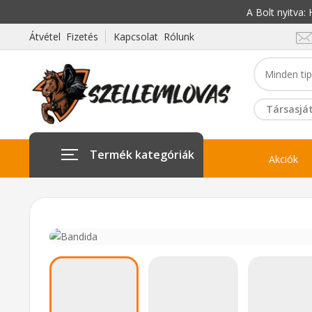
A Bolt nyitva
Átvétel Fizetés
Kapcsolat Rólunk
Társasját
Termék kategóriák
Akciók