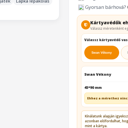
játék
Lapka lepakolás
Gyorsan bárhová?
Kártyavédők eh
Válassz méretenként eg
Válassz kártyavédő va
Swan Vékony
Swan Vékony
45*90 mm
Ehhez a mérethez ninc
Kínálatunk alapján igyeks
azonban előfordulhat, ho
mint a kártya.