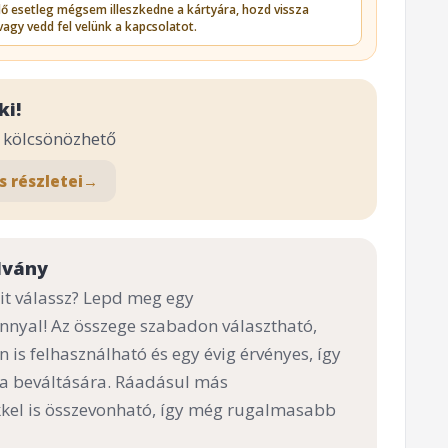
édő esetleg mégsem illeszkedne a kártyára, hozd vissza
vagy vedd fel velünk a kapcsolatot.
ki!
m kölcsönözhető
s részletei
→
lvány
t válassz? Lepd meg egy
nnyal! Az összege szabadon választható,
n is felhasználható és egy évig érvényes, így
 a beváltására. Ráadásul más
el is összevonható, így még rugalmasabb