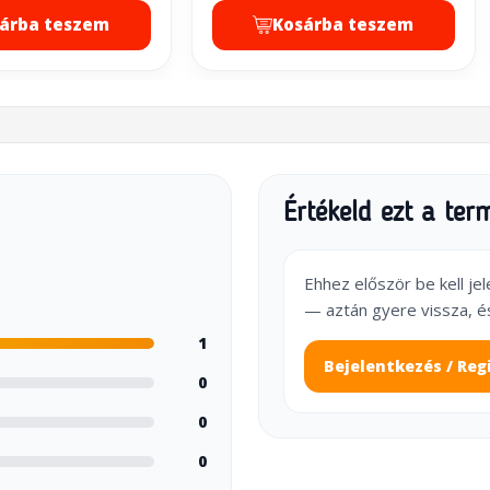
árba teszem
Kosárba teszem
Értékeld ezt a ter
Ehhez először be kell je
— aztán gyere vissza, é
1
Bejelentkezés / Reg
0
0
0