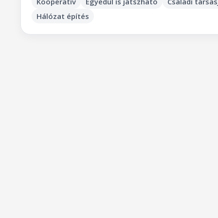
Kooperatív
Egyedül is játszható
Családi társas
Hálózat építés