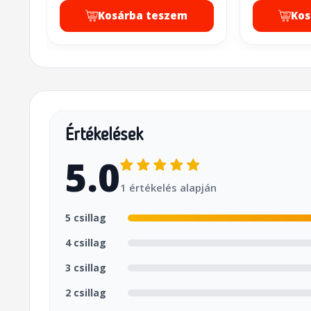
Kosárba teszem
Kos
Értékelések
5.0
1 értékelés alapján
5 csillag
4 csillag
3 csillag
2 csillag