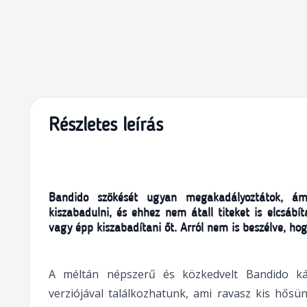
Részletes leírás
Bandido szökését ugyan megakadályoztátok, ám
kiszabadulni, és ehhez nem átall titeket is elcsábít
vagy épp kiszabadítani őt. Arról nem is beszélve, ho
A méltán népszerű és közkedvelt Bandido kárt
verziójával találkozhatunk, ami ravasz kis hősü