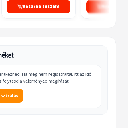
Kosárba teszem
Kosárba t
méket
lentkezned. Ha még nem regisztráltál, itt az idő
s folytasd a véleményed megírását.
isztrálás