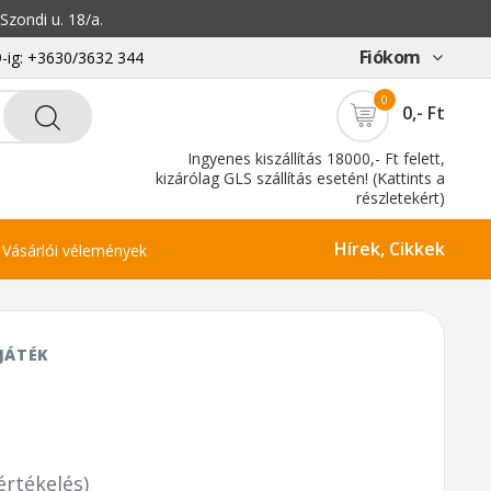
zondi u. 18/a.
Fiókom
-ig: +3630/3632 344
0
0,- Ft
Ingyenes kiszállítás 18000,- Ft felett,
kizárólag GLS szállítás esetén! (Kattints a
részletekért)
Hírek, Cikkek
Vásárlói vélemények
JÁTÉK
értékelés)