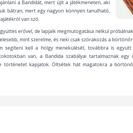
ajánlani a Bandidát, mert újít a játékmeneten, aki
ljuk bátran, mert egy nagyon könnyen tanulható,
ajátékról van szó.
gyüttes erővel, de lapjaik megmutogatása nélkül próbálnak o
sebb, mint szerelme, és neki csak szórakozás a börtönőrök, 
m segíteni kell a hölgy menekülését, továbbra is együt
irtokotokban van, a Bandida szabályai tartalmaznak egy
e történetet kapjatok. Öltsétek hát magatokra a börtönő