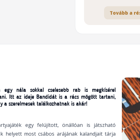
Tovább a ré
 egy nála sokkal cselesebb rab is megkísérel
ani. Itt az ideje Bandidát is a rács mögött tartani,
gy a szerelmesek találkozhatnak is akár!
yajáték egy felújított, önállóan is játszható
nk helyett most csábos arájának kalandjait tárja