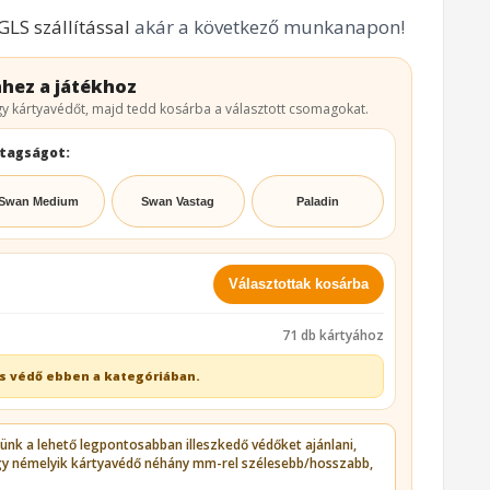
GLS szállítással
akár a következő munkanapon!
hez a játékhoz
y kártyavédőt, majd tedd kosárba a választott csomagokat.
stagságot:
Swan Medium
Swan Vastag
Paladin
Választottak kosárba
71 db kártyához
s védő ebben a kategóriában.
zünk a lehető legpontosabban illeszkedő védőket ajánlani,
gy némelyik kártyavédő néhány mm-rel szélesebb/hosszabb,