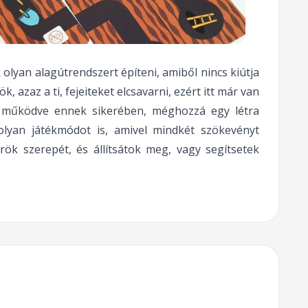
lyan alagútrendszert építeni, amiből nincs kiútja
azaz a ti, fejeiteket elcsavarni, ezért itt már van
t működve ennek sikerében, méghozzá egy létra
 olyan játékmódot is, amivel mindkét szökevényt
rök szerepét, és állítsátok meg, vagy segítsetek