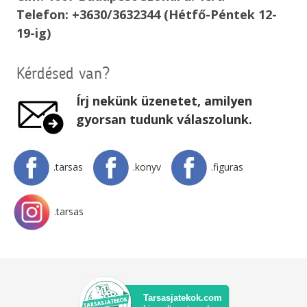
Telefon: +3630/3632344 (Hétfő-Péntek 12-
19-ig)
Kérdésed van?
Írj nekünk üzenetet, amilyen
gyorsan tudunk válaszolunk.
.tarsas
.konyv
.figuras
.tarsas
Tarsasjatekok.com