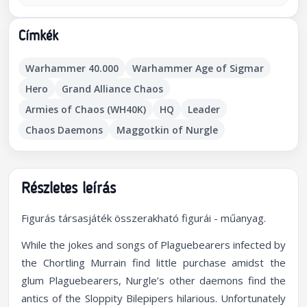
Címkék
Warhammer 40.000
Warhammer Age of Sigmar
Hero
Grand Alliance Chaos
Armies of Chaos (WH40K)
HQ
Leader
Chaos Daemons
Maggotkin of Nurgle
Részletes leírás
Figurás társasjáték összerakható figurái - műanyag.
While the jokes and songs of Plaguebearers infected by
the Chortling Murrain find little purchase amidst the
glum Plaguebearers, Nurgle’s other daemons find the
antics of the Sloppity Bilepipers hilarious. Unfortunately