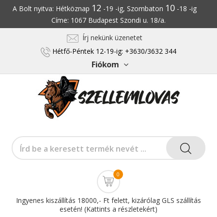
12
10
A Bolt nyitva: Hétköznap
-19 -ig, Szombaton
-18 -ig
Címe: 1067 Budapest Szondi u. 18/a.
Írj nekünk üzenetet
Hétfő-Péntek 12-19-ig: +3630/3632 344
Fiókom
0
Ingyenes kiszállítás 18000,- Ft felett, kizárólag GLS szállítás
esetén! (Kattints a részletekért)