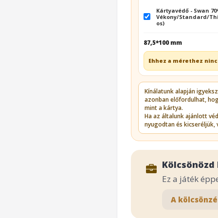
Kártyavédő - Swan 7
Vékony/Standard/Thi
os)
87,5*100 mm
Ehhez a mérethez ninc
Kínálatunk alapján igyeks
azonban előfordulhat, ho
mint a kártya.
Ha az általunk ajánlott v
nyugodtan és kicseréljük, 
Kölcsönözd 
Ez a játék épp
A kölcsönzé