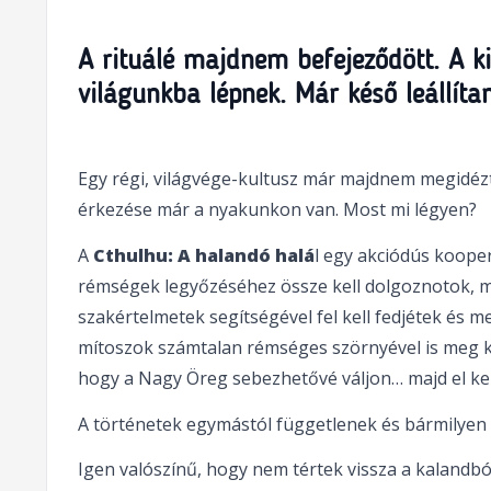
A rituálé majdnem befejeződött. A 
világunkba lépnek. Már késő leállítan
Egy régi, világvége-kultusz már majdnem megidézt
érkezése már a nyakunkon van. Most mi légyen?
A
Cthulhu: A halandó halá
l egy akciódús kooper
rémségek legyőzéséhez össze kell dolgoznotok, mi
szakértelmetek segítségével fel kell fedjétek és me
mítoszok számtalan rémséges szörnyével is meg ke
hogy a Nagy Öreg sebezhetővé váljon… majd el kel
A történetek egymástól függetlenek és bármilyen
Igen valószínű, hogy nem tértek vissza a kalandból