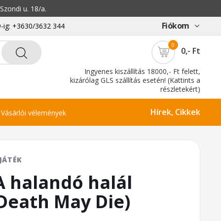
zondi u. 18/a.
Fiókom
-ig: +3630/3632 344
0
0,- Ft
Ingyenes kiszállítás 18000,- Ft felett,
kizárólag GLS szállítás esetén! (Kattints a
részletekért)
Hírek, Cikkek
Vásárlói vélemények
JÁTÉK
A halandó halál
Death May Die)