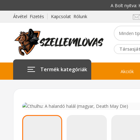
A Bolt nyitva
Átvétel Fizetés
Kapcsolat Rólunk
Társasját
Termék kategóriák
Akciók