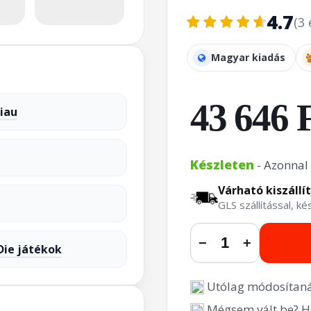
4.7
(3 
Magyar kiadás
43 646 
iau
Készleten
- Azonnal 
Várható kiszállí
GLS szállítással, k
−
+
Die játékok
Utólag módosítaná
Mégsem vált be? Hi