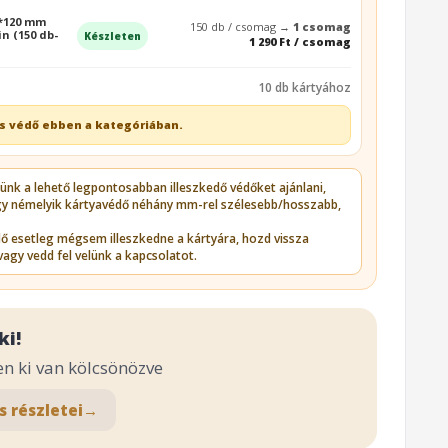
0*120 mm
150 db / csomag →
1 csomag
n (150 db-
Készleten
1 290 Ft / csomag
10 db kártyához
s védő ebben a kategóriában.
zünk a lehető legpontosabban illeszkedő védőket ajánlani,
gy némelyik kártyavédő néhány mm-rel szélesebb/hosszabb,
édő esetleg mégsem illeszkedne a kártyára, hozd vissza
vagy vedd fel velünk a kapcsolatot.
ki!
en ki van kölcsönözve
s részletei
→