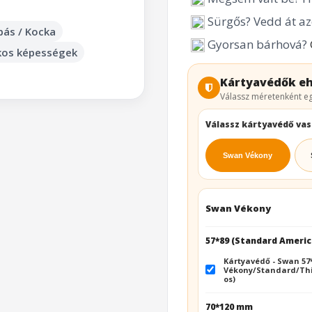
Sürgős? Vedd át az
ás / Kocka
Gyorsan bárhová?
ékos képességek
Kártyavédők eh
Válassz méretenként eg
Válassz kártyavédő va
Swan Vékony
Swan Vékony
57*89 (Standard Americ
Kártyavédő - Swan 5
Vékony/Standard/Thi
os)
70*120 mm