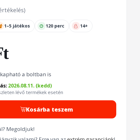
értékelés)
1–5 játékos
120 perc
14+
Ft
kapható a boltban is
tás:
2026.08.11. (kedd)
észleten lévő termékek esetén
Kosárba teszem
l? Megoldjuk!
ányzik valami? Erre van az
extrém garanciánk
!