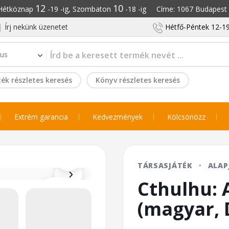
12
10
: Hétköznap
-19 -ig, Szombaton
-18 -ig Címe: 1067 Budapest S
Írj nekünk üzenetet
Hétfő-Péntek 12-19
ék részletes keresés
Könyv részletes keresés
Extrém garancia
Kedvezmények
Kölcsönözz
⌕
TÁRSASJÁTÉK
·
ALAP
›
Cthulhu: 
(magyar, 