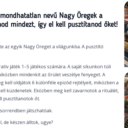
kimondhatatlan nevű Nagy Öregek a
od mindezt, így el kell pusztítanod őket!
e az egyik Nagy Öreget a világunkba. A pusztító
atív játék 1–5 játékos számára. A saját síkunkon túli
közben mindenkit az őrület veszélye fenyeget. A
g kell oldjátok 6 különféle epizód rejtélyeit, miközben a
ll küzdenetek. Eközben meg kell zavarnotok a rituálét,
l pusztítanotok őt.
 sorrendben játszhatóak.
, de készen álltok, ugye?