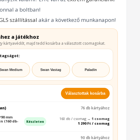
onnal a boltban!
GLS szállítással
akár a következő munkanapon!
hez a játékhoz
y kártyavédőt, majd tedd kosárba a választott csomagokat.
stagságot:
Swan Medium
Swan Vastag
Paladin
Választottak kosárba
an)
76 db kártyához
7*90 mm
160 db / csomag →
1 csomag
n (160 db-
Készleten
1 290 Ft / csomag
90 db kártyához