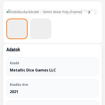
⌕
›
Adatok
Kiadó
Metallic Dice Games LLC
Kiadás éve
2021