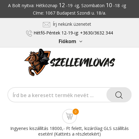
12
10
A Bolt nyitva: Hétköznap
-19 -ig, Szombaton
-18 -ig
Címe: 1067 Budapest Szondi u. 18/a.
Írj nekünk üzenetet
Hétfő-Péntek 12-19-ig: +3630/3632 344
Fiókom
0
Ingyenes kiszállítás 18000,- Ft felett, kizárólag GLS szállítás
esetén! (Kattints a részletekért)