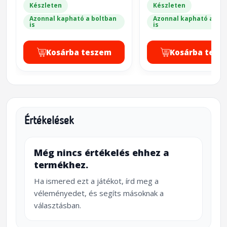
Edition): Under Dark
Készleten
Készleten
Waves)
Azonnal kapható a boltban
Azonnal kapható a bol
is
is
Kosárba teszem
Kosárba tesz
Értékelések
Még nincs értékelés ehhez a
termékhez.
Ha ismered ezt a játékot, írd meg a
véleményedet, és segíts másoknak a
választásban.