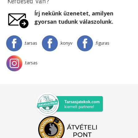
Kérdésed van?
Írj nekünk üzenetet, amilyen
gyorsan tudunk válaszolunk.
.tarsas
.konyv
.figuras
.tarsas
Tarsasjatekok.com
kiemelt partnere!