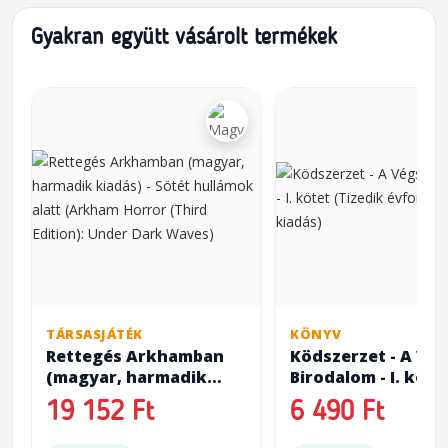
Gyakran együtt vásárolt termékek
TÁRSASJÁTÉK
KÖNYV
Rettegés Arkhamban
Ködszerzet - A Vé
(magyar, harmadik
Birodalom - I. köte
kiadás) - Sötét
(Tizedik évfordul
19 152 Ft
6 490 Ft
hullámok alatt
kiadás)
(Arkham Horror (Third