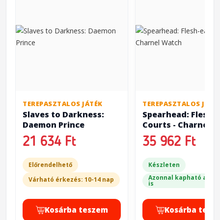
TEREPASZTALOS JÁTÉK
TEREPASZTALOS JÁTÉ
Slaves to Darkness:
Spearhead: Flesh-
Daemon Prince
Courts - Charnel 
21 634 Ft
35 962 Ft
Előrendelhető
Készleten
Azonnal kapható a bol
Várható érkezés: 10-14 nap
is
Kosárba teszem
Kosárba tesz