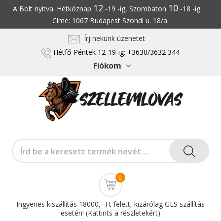
12
10
A Bolt nyitva: Hétköznap
-19 -ig, Szombaton
-18 -ig
Címe: 1067 Budapest Szondi u. 18/a.
Írj nekünk üzenetet
Hétfő-Péntek 12-19-ig: +3630/3632 344
Fiókom
0
Ingyenes kiszállítás 18000,- Ft felett, kizárólag GLS szállítás
esetén! (Kattints a részletekért)