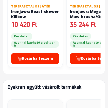
TEREPASZTALOS JÁTÉK
TEREPASZTALOS JÁTÉ
Ironjaws: Beast-skewer
Ironjaws: Megabos
Killbow
Maw-krusha/Gord
10 420 Ft
35 244 Ft
Készleten
Készleten
Azonnal kapható a boltban
Azonnal kapható a bol
is
is
Kosárba teszem
Kosárba tesz
Gyakran együtt vásárolt termékek