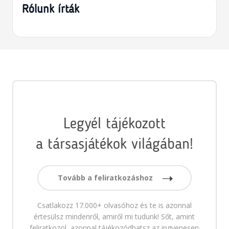
Rólunk írták
Legyél tájékozott
a társasjátékok világában!
Tovább a feliratkozáshoz
Csatlakozz 17.000+ olvasóhoz és te is azonnal
értesülsz mindenről, amiről mi tudunk! Sőt, amint
feliratkozol, azonnal tájékozódhatsz az ingyenesen