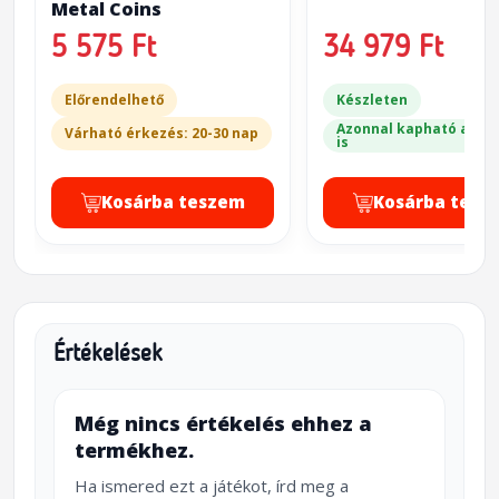
Metal Coins
5 575 Ft
34 979 Ft
Előrendelhető
Készleten
Azonnal kapható a bol
Várható érkezés: 20-30 nap
is
Kosárba teszem
Kosárba tesz
Értékelések
Még nincs értékelés ehhez a
termékhez.
Ha ismered ezt a játékot, írd meg a