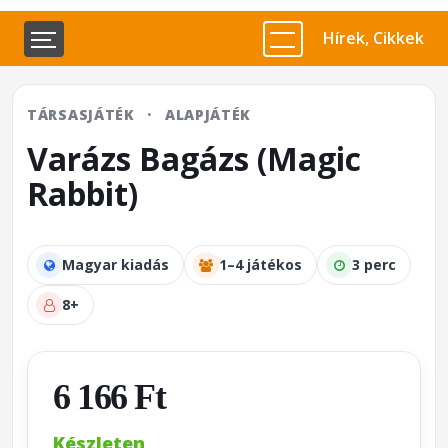
Hírek, Cikkek
TÁRSASJÁTÉK
·
ALAPJÁTÉK
Varázs Bagázs (Magic
Rabbit)
Magyar kiadás
1–4 játékos
3 perc
8+
6 166 Ft
Készleten