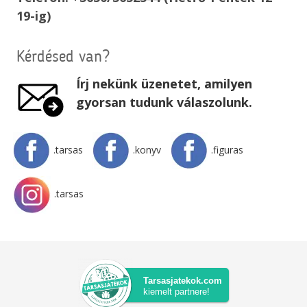
19-ig)
Kérdésed van?
Írj nekünk üzenetet, amilyen
gyorsan tudunk válaszolunk.
.tarsas
.konyv
.figuras
.tarsas
Tarsasjatekok.com
kiemelt partnere!