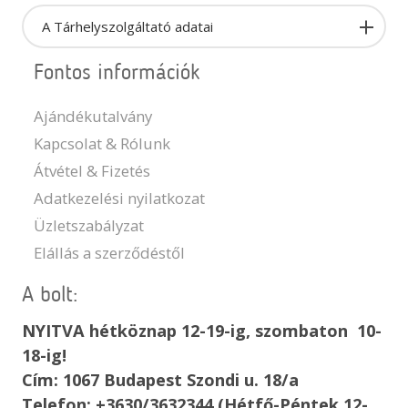
A Tárhelyszolgáltató adatai
Fontos információk
Ajándékutalvány
Kapcsolat & Rólunk
Átvétel & Fizetés
Adatkezelési nyilatkozat
Üzletszabályzat
Elállás a szerződéstől
A bolt:
NYITVA hétköznap 12-19-ig, szombaton 10-
18-ig!
Cím: 1067 Budapest Szondi u. 18/a
Telefon: +3630/3632344 (Hétfő-Péntek 12-