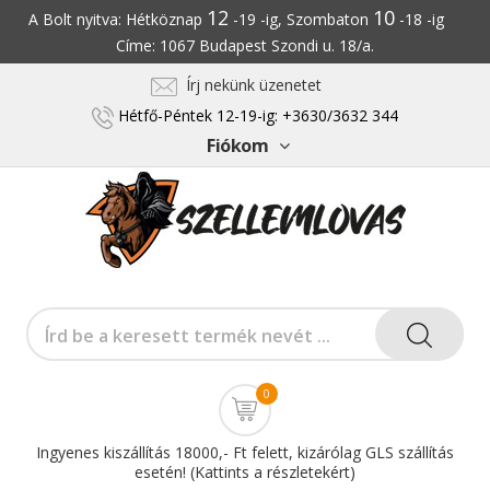
12
10
A Bolt nyitva: Hétköznap
-19 -ig, Szombaton
-18 -ig
Címe: 1067 Budapest Szondi u. 18/a.
Írj nekünk üzenetet
Hétfő-Péntek 12-19-ig: +3630/3632 344
Fiókom
0
Ingyenes kiszállítás 18000,- Ft felett, kizárólag GLS szállítás
esetén! (Kattints a részletekért)