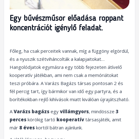
Egy bűvészműsor előadása roppant
koncentrációt igénylő feladat.
Főleg, ha csak perceitek vannak, míg a függöny elgördül,
és a nyuszik szétviháncolták a kalapjaitokat…
Hangolódjatok egymásra egy több fejezeten átívelő
kooperatív játékban, ami nem csak a memóriátokat
teszi próbára. A Varázs Bagázs társas pontosan 2 és
fél percig tart, így bármikor van idő egy partyra, és a
borítékokban rejlő kihívások miatt kiválóan újrajátszható.
A
Varázs bagázs
egy
villámgyors
, mindössze
3
perces
körökig tartó
kooperatív
társasjáték, amit
már
8 éves
kortól bátran ajánlunk.