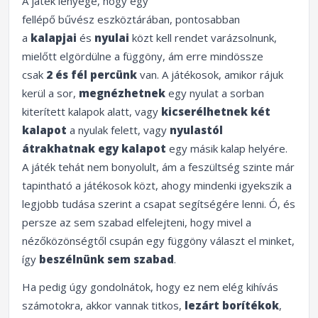
A játék lényege, hogy egy
fellépő
bűvész
eszköztárában, pontosabban
a
kalapjai
és
nyulai
közt kell rendet varázsolnunk,
mielőtt elgördülne a függöny, ám erre mindössze
csak
2 és fél percünk
van. A játékosok, amikor rájuk
kerül a sor,
megnézhetnek
egy nyulat a sorban
kiterített kalapok alatt, vagy
kicserélhetnek
két
kalapot
a nyulak felett, vagy
nyulastól
átrakhatnak egy kalapot
egy másik kalap helyére.
A játék tehát nem bonyolult, ám a feszültség szinte már
tapintható a játékosok közt, ahogy mindenki igyekszik a
legjobb tudása szerint a csapat segítségére lenni. Ó, és
persze az sem szabad elfelejteni, hogy mivel a
nézőközönségtől csupán egy függöny választ el minket,
így
beszélnünk sem szabad
.
Ha pedig úgy gondolnátok, hogy ez nem elég kihívás
számotokra, akkor vannak titkos,
lezárt borítékok
,