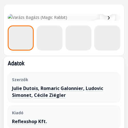
⌕
›
Adatok
Szerzők
Julie Dutois
,
Romaric Galonnier
,
Ludovic
Simonet
,
Cécile Ziégler
Kiadó
Reflexshop Kft.