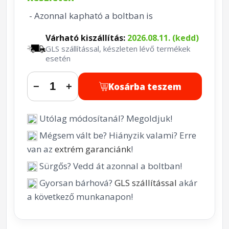
- Azonnal kapható a boltban is
Várható kiszállítás:
2026.08.11. (kedd)
GLS szállítással, készleten lévő termékek
esetén
Kosárba teszem
−
+
Utólag módosítanál? Megoldjuk!
Mégsem vált be? Hiányzik valami? Erre
van az
extrém garanciánk
!
Sürgős? Vedd át azonnal a boltban!
Gyorsan bárhová?
GLS szállítással
akár
a következő munkanapon!