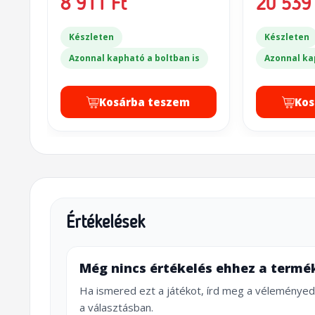
8 911 Ft
20 539 
Készleten
Készleten
Azonnal kapható a boltban is
Azonnal ka
Kosárba teszem
Kos
Értékelések
Még nincs értékelés ehhez a termé
Ha ismered ezt a játékot, írd meg a véleményed
a választásban.