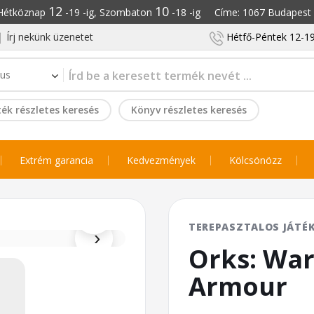
12
10
: Hétköznap
-19 -ig, Szombaton
-18 -ig Címe: 1067 Budapest S
Írj nekünk üzenetet
Hétfő-Péntek 12-19
ék részletes keresés
Könyv részletes keresés
Extrém garancia
Kedvezmények
Kölcsönözz
⌕
TEREPASZTALOS JÁTÉ
›
Orks: War
Armour