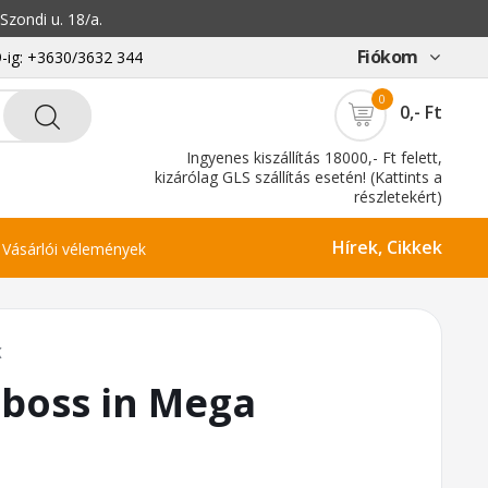
zondi u. 18/a.
Fiókom
-ig: +3630/3632 344
0
0,- Ft
Ingyenes kiszállítás 18000,- Ft felett,
kizárólag GLS szállítás esetén! (Kattints a
részletekért)
Hírek, Cikkek
Vásárlói vélemények
K
boss in Mega