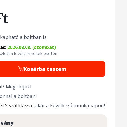
Ft
kapható a boltban is
tás:
2026.08.08. (szombat)
észleten lévő termékek esetén
Kosárba teszem
l? Megoldjuk!
onnal a boltban!
GLS szállítással
akár a következő munkanapon!
lvány