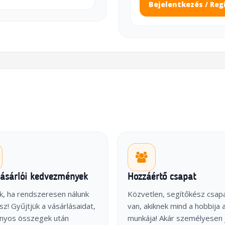
Bejelentkezés / Reg
vásárlói kedvezmények
Hozzáértő csapat
k, ha rendszeresen nálunk
Közvetlen, segítőkész csap
sz! Gyűjtjük a vásárlásaidat,
van, akiknek mind a hobbija 
onyos összegek után
munkája! Akár személyesen 