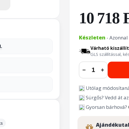
10 718 
Készleten
- Azonnal 
.
Várható kiszállí
GLS szállítással, k
−
+
Utólag módosítaná
Sürgős? Vedd át az
Gyorsan bárhová?
ks
Ajándékuta