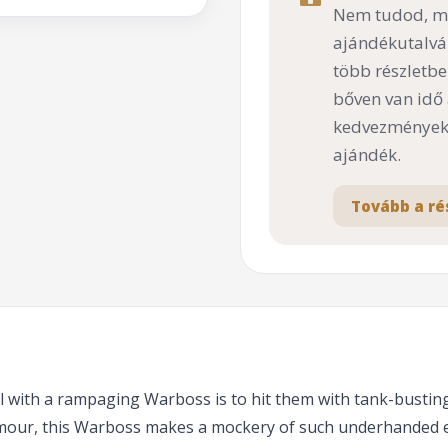
Nem tudod, mi
ajándékutalvá
több részletbe
bőven van idő
kedvezményekk
ajándék.
Tovább a ré
with a rampaging Warboss is to hit them with tank-busting 
rmour, this Warboss makes a mockery of such underhanded en