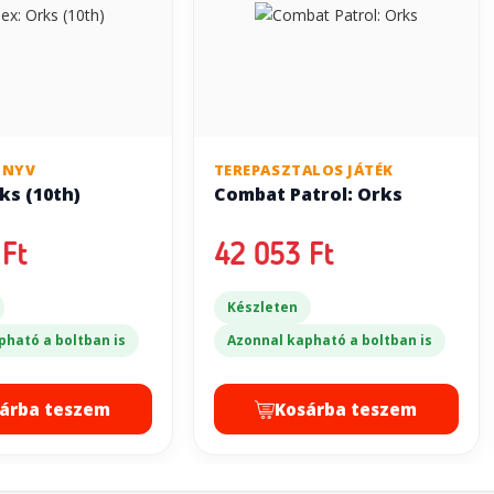
ÖNYV
TEREPASZTALOS JÁTÉK
ks (10th)
Combat Patrol: Orks
Ft
42 053 Ft
Készleten
pható a boltban is
Azonnal kapható a boltban is
árba teszem
Kosárba teszem