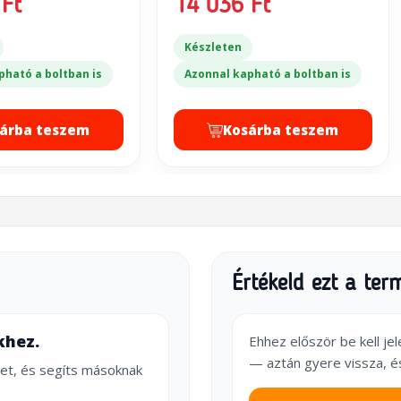
Ft
14 036 Ft
Készleten
pható a boltban is
Azonnal kapható a boltban is
árba teszem
Kosárba teszem
Értékeld ezt a ter
khez.
Ehhez először be kell je
— aztán gyere vissza, é
et, és segíts másoknak