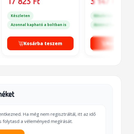
17 823 Ft
3 147 Ft
Készleten
Készleten
Azonnal kapható a boltban is
Azonnal kapható a bo
Kosárba teszem
Kosárba t
méket
lentkezned. Ha még nem regisztráltál, itt az idő
s folytasd a véleményed megírását.