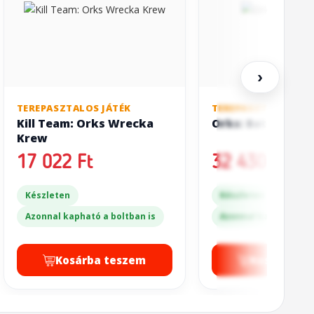
›
TEREPASZTALOS JÁTÉK
TEREPASZTALOS JÁT
Kill Team: Orks Wrecka
Orks: Battlewag
Krew
17 022 Ft
32 430 Ft
Készleten
Készleten
Azonnal kapható a boltban is
Azonnal kapható a bo
Kosárba teszem
Kosárba t