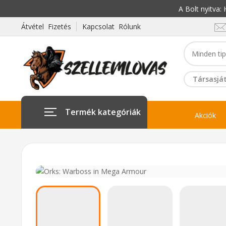
A Bolt nyitva
Átvétel Fizetés
Kapcsolat Rólunk
Társasját
Termék kategóriák
Akciók