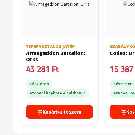
TEREPASZTALOS JÁTÉK
SZABÁLYK
Armageddon Battalion:
Codex: Or
Orks
43 281 Ft
15 387 
Készleten
Készleten
Azonnal kapható a boltban is
Azonnal ka
Kosárba teszem
Kos