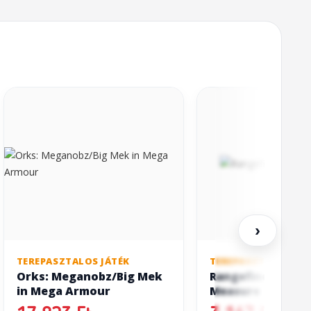
›
TEREPASZTALOS JÁTÉK
TEREPASZTALOS JÁT
Orks: Meganobz/Big Mek
Rangefinder Tap
in Mega Armour
Measure