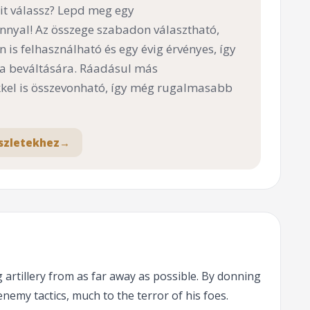
t válassz? Lepd meg egy
nnyal! Az összege szabadon választható,
n is felhasználható és egy évig érvényes, így
 a beváltására. Ráadásul más
el is összevonható, így még rugalmasabb
szletekhez
→
artillery from as far away as possible. By donning
emy tactics, much to the terror of his foes.