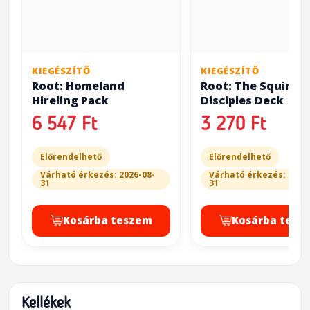
KIEGÉSZÍTŐ
KIEGÉSZÍTŐ
Root: Homeland
Root: The Squires
Hireling Pack
Disciples Deck
6 547 Ft
3 270 Ft
Előrendelhető
Előrendelhető
Várható érkezés: 2026-08-
Várható érkezés: 2026
31
31
Kosárba teszem
Kosárba tesz
Kellékek