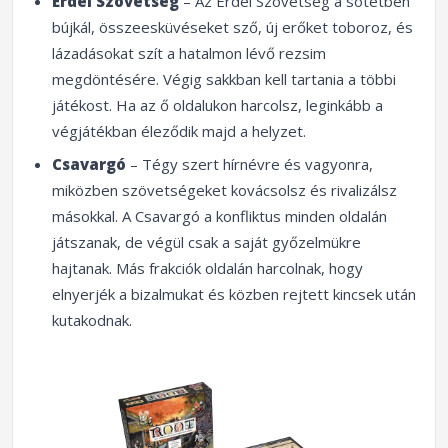
Erdei Szövetség
– Az Erdei Szövetség a sötétben
bújkál, összeesküvéseket sző, új erőket toboroz, és
lázadásokat szít a hatalmon lévő rezsim
megdöntésére. Végig sakkban kell tartania a többi
játékost. Ha az ő oldalukon harcolsz, leginkább a
végjátékban éleződik majd a helyzet.
Csavargó
– Tégy szert hírnévre és vagyonra,
miközben szövetségeket kovácsolsz és rivalizálsz
másokkal. A Csavargó a konfliktus minden oldalán
játszanak, de végül csak a saját győzelmükre
hajtanak. Más frakciók oldalán harcolnak, hogy
elnyerjék a bizalmukat és közben rejtett kincsek után
kutakodnak.