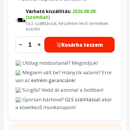
Várható kiszállítás:
2026.08.08.
(szombat)
GLS szállítással, készleten lévő termékek
esetén
Kosárba teszem
−
+
Utólag módosítanál? Megoldjuk!
Mégsem vált be? Hiányzik valami? Erre
van az
extrém garanciánk
!
Sürgős? Vedd át azonnal a boltban!
Gyorsan bárhová?
GLS szállítással
akár
a következő munkanapon!