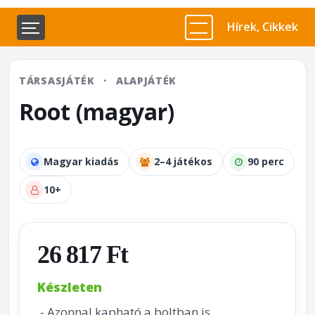
Hírek, Cikkek
TÁRSASJÁTÉK
·
ALAPJÁTÉK
Root (magyar)
Magyar kiadás
2–4 játékos
90 perc
10+
26 817 Ft
Készleten
- Azonnal kapható a boltban is