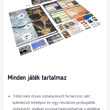
Minden játék tartalmaz
Több mint ötven szitanyomott fa harcost, két
különböző térképet és egy részletes próbajáték
útmutatót, mellyel azonnal belevághattok a játékba!