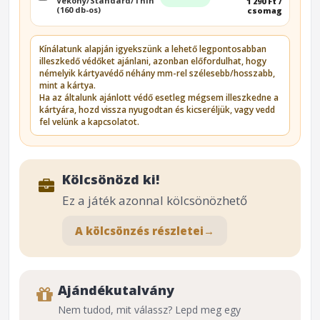
Vékony/Standard/Thin
1 290 Ft /
(160 db-os)
csomag
Kínálatunk alapján igyekszünk a lehető legpontosabban
illeszkedő védőket ajánlani, azonban előfordulhat, hogy
némelyik kártyavédő néhány mm-rel szélesebb/hosszabb,
mint a kártya.
Ha az általunk ajánlott védő esetleg mégsem illeszkedne a
kártyára, hozd vissza nyugodtan és kicseréljük, vagy vedd
fel velünk a kapcsolatot.
Kölcsönözd ki!
Ez a játék azonnal kölcsönözhető
A kölcsönzés részletei
→
Ajándékutalvány
Nem tudod, mit válassz? Lepd meg egy