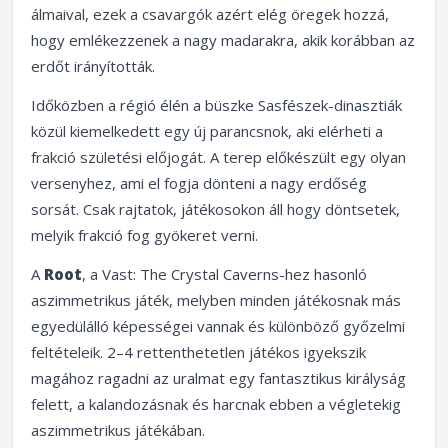
álmaival, ezek a csavargók azért elég öregek hozzá,
hogy emlékezzenek a nagy madarakra, akik korábban az
erdőt irányították.
Időközben a régió élén a büszke Sasfészek-dinasztiák
közül kiemelkedett egy új parancsnok, aki elérheti a
frakció születési előjogát. A terep előkészült egy olyan
versenyhez, ami el fogja dönteni a nagy erdőség
sorsát. Csak rajtatok, játékosokon áll hogy döntsetek,
melyik frakció fog gyökeret verni.
A
Root
, a Vast: The Crystal Caverns-hez hasonló
aszimmetrikus játék, melyben minden játékosnak más
egyedülálló képességei vannak és különböző győzelmi
feltételeik. 2–4 rettenthetetlen játékos igyekszik
magához ragadni az uralmat egy fantasztikus királyság
felett, a kalandozásnak és harcnak ebben a végletekig
aszimmetrikus játékában.