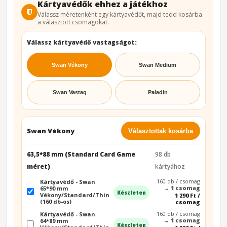
Kártyavédők ehhez a játékhoz
Válassz méretenként egy kártyavédőt, majd tedd kosárba
a választott csomagokat.
Válassz kártyavédő vastagságot:
Swan Vékony
Swan Medium
Swan Vastag
Paladin
Swan Vékony
Választottak kosárba
63,5*88 mm (Standard Card Game
98 db
méret)
kártyához
160 db / csomag
Kártyavédő - Swan
→
1 csomag
65*90 mm
Készleten
Vékony/Standard/Thin
1 290 Ft /
(160 db-os)
csomag
160 db / csomag
Kártyavédő - Swan
→
1 csomag
64*89 mm
Készleten