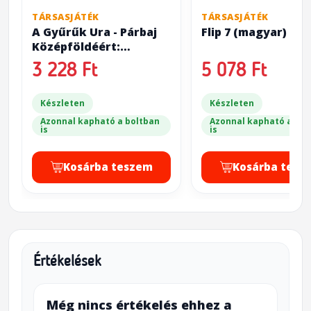
TÁRSASJÁTÉK
TÁRSASJÁTÉK
A Gyűrűk Ura - Párbaj
Flip 7 (magyar)
Középföldéért:
Szövetségesek ( The
3 228 Ft
5 078 Ft
Lord of the Rings: Duel
for Middle-Earth -
Allies)
Készleten
Készleten
Azonnal kapható a boltban
Azonnal kapható a bol
is
is
Kosárba teszem
Kosárba tesz
Értékelések
Még nincs értékelés ehhez a