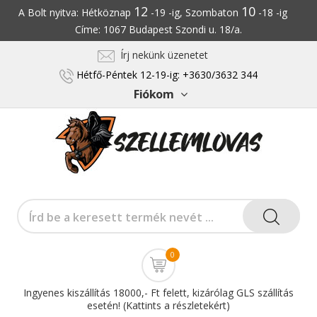
12
10
A Bolt nyitva: Hétköznap
-19 -ig, Szombaton
-18 -ig
Címe: 1067 Budapest Szondi u. 18/a.
Írj nekünk üzenetet
Hétfő-Péntek 12-19-ig: +3630/3632 344
Fiókom
0
Ingyenes kiszállítás 18000,- Ft felett, kizárólag GLS szállítás
esetén! (Kattints a részletekért)