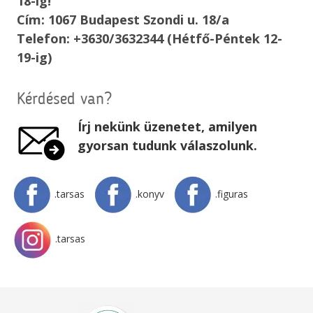
18-ig!
Cím: 1067 Budapest Szondi u. 18/a
Telefon: +3630/3632344 (Hétfő-Péntek 12-
19-ig)
Kérdésed van?
Írj nekünk üzenetet, amilyen
gyorsan tudunk válaszolunk.
.tarsas
.konyv
.figuras
.tarsas