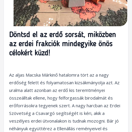
Döntsd el az erdő sorsát, miközben
az erdei frakciók mindegyike önös
célokért küzd!
Az aljas Macska Márkinő hatalomra tört az a nagy
erdőség felett és folyamatosan kizsákmányolja azt. Az
uralma alatt azonban az erdő kis teremtményei
összeálltak ellene, hogy felforgassák birodalmát és
erőforrásokra tegyenek szert. A nagy harcban az Erdei
Szövetség a Csavargó segítségét is kéri, akik a
veszélyes erdei útvonalakon is tudnak mozogni. Bár jó
néhányuk együttérez a Ellenállás reményeivel és