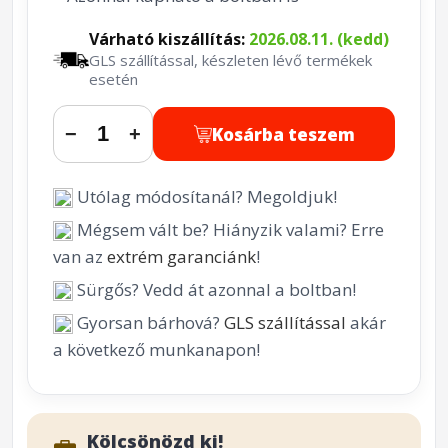
Várható kiszállítás:
2026.08.11. (kedd)
GLS szállítással, készleten lévő termékek
esetén
Kosárba teszem
−
+
Utólag módosítanál? Megoldjuk!
Mégsem vált be? Hiányzik valami? Erre
van az
extrém garanciánk
!
Sürgős? Vedd át azonnal a boltban!
Gyorsan bárhová?
GLS szállítással
akár
a következő munkanapon!
Kölcsönözd ki!