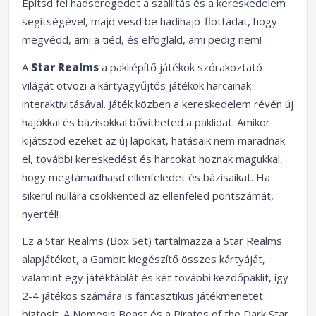
Építsd fel hadseregedet a szállítás és a kereskedelem
segítségével, majd vesd be hadihajó-flottádat, hogy
megvédd, ami a tiéd, és elfoglald, ami pedig nem!
A
Star Realms
a pakliépítő játékok szórakoztató
világát ötvözi a kártyagyűjtős játékok harcainak
interaktivitásával. Játék közben a kereskedelem révén új
hajókkal és bázisokkal bővítheted a paklidat. Amikor
kijátszod ezeket az új lapokat, hatásaik nem maradnak
el, további kereskedést és harcokat hoznak magukkal,
hogy megtámadhasd ellenfeledet és bázisaikat. Ha
sikerül nullára csökkented az ellenfeled pontszámát,
nyertél!
Ez a Star Realms (Box Set) tartalmazza a Star Realms
alapjátékot, a Gambit kiegészítő összes kártyáját,
valamint egy játéktáblát és két további kezdőpaklit, így
2-4 játékos számára is fantasztikus játékmenetet
biztosít. A Nemesis Beast és a Pirates of the Dark Star