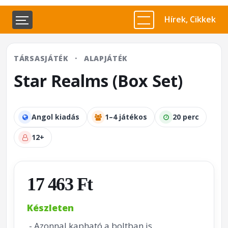
Hírek, Cikkek
TÁRSASJÁTÉK
·
ALAPJÁTÉK
Star Realms (Box Set)
Angol kiadás
1–4 játékos
20 perc
12+
17 463 Ft
Készleten
- Azonnal kapható a boltban is