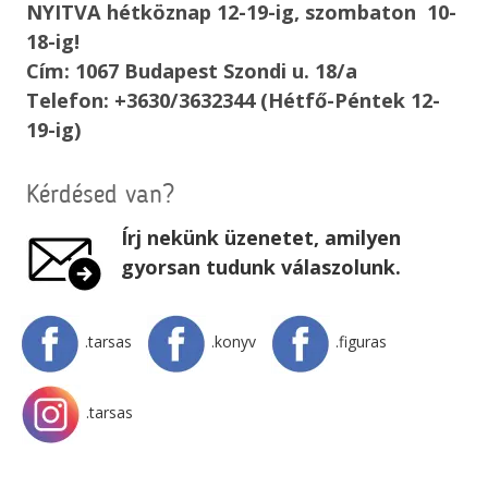
NYITVA hétköznap 12-19-ig, szombaton 10-
18-ig!
Cím: 1067 Budapest Szondi u. 18/a
Telefon: +3630/3632344 (Hétfő-Péntek 12-
19-ig)
Kérdésed van?
Írj nekünk üzenetet, amilyen
gyorsan tudunk válaszolunk.
.tarsas
.konyv
.figuras
.tarsas