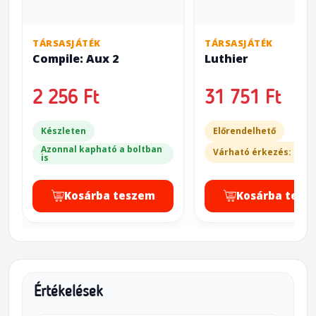
TÁRSASJÁTÉK
TÁRSASJÁTÉK
Compile: Aux 2
Luthier
2 256 Ft
31 751 Ft
Készleten
Előrendelhető
Azonnal kapható a boltban
Várható érkezés: 20-3
is
Kosárba teszem
Kosárba tesz
Értékelések