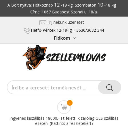
12
10
A Bolt nyitva: Hétköznap
-19 -ig, Szombaton
-18 -ig
Címe: 1067 Budapest Szondi u. 18/a.
Írj nekünk üzenetet
Hétfő-Péntek 12-19-ig: +3630/3632 344
Fiókom
0
Ingyenes kiszállítás 18000,- Ft felett, kizárólag GLS szállítás
esetén! (Kattints a részletekért)