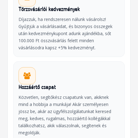
Törzsvásárlói kedvezmények
Díjazzuk, ha rendszeresen nálunk vásárolsz!
Gyűjtjük a vásárlásaidat, és bizonyos összegek
után kedvezménykupont adunk ajándékba, sőt
100.000 Ft összvásárlás felett minden
vásárlásodra kapsz +5% kedvezményt.
Hozzáértő csapat
Közvetlen, segítőkész csapatunk van, akiknek
mind a hobbija a munkája! Akár személyesen
jössz be, akár az ügyfélszolgálatunkat keresed
meg, kedves, rugalmas, hozzáértő kollégákkal
találkozhatsz, akik válaszolnak, segítenek és
megoldják.