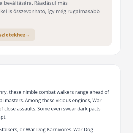
 a beváltására. Ráadásul más
el is összevonható, így még rugalmasabb
szletekhez
→
onry, these nimble combat walkers range ahead of
ssal masters. Among these vicious engines, War
 of close assaults. Some even swear dark pacts
pt.
 Stalkers, or War Dog Karnivores. War Dog