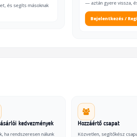
— aztán gyere vissza, é
et, és segíts másoknak
Bejelentkezés / Reg
vásárlói kedvezmények
Hozzáértő csapat
k, ha rendszeresen nálunk
Közvetlen, segítőkész csap