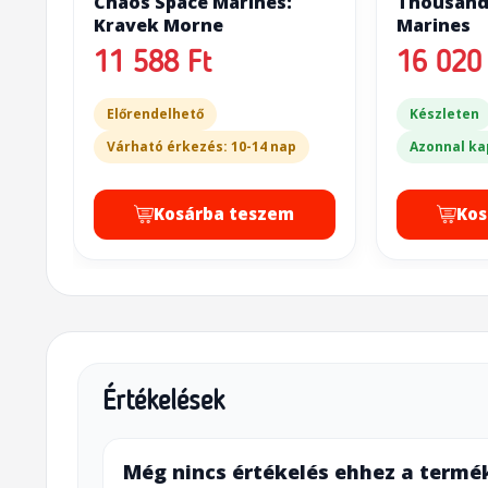
Chaos Space Marines:
Thousand 
Kravek Morne
Marines
11 588 Ft
16 020 
Előrendelhető
Készleten
Várható érkezés: 10-14 nap
Azonnal ka
Kosárba teszem
Kos
Értékelések
Még nincs értékelés ehhez a termé