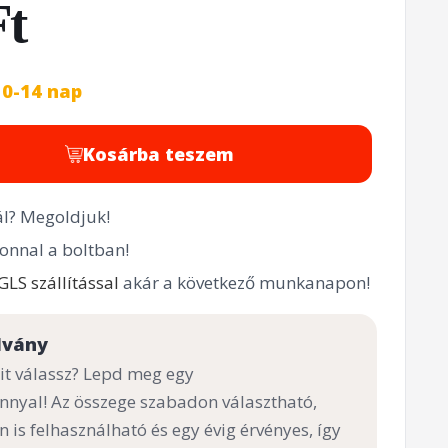
Ft
10-14 nap
Kosárba teszem
l? Megoldjuk!
onnal a boltban!
GLS szállítással
akár a következő munkanapon!
lvány
t válassz? Lepd meg egy
nnyal! Az összege szabadon választható,
n is felhasználható és egy évig érvényes, így