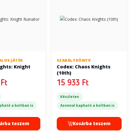
ALOS JÁTÉK
SZABÁLYKÖNYV
ghts: Knight
Codex: Chaos Knights
(10th)
Ft
15 933 Ft
Készleten
pható a boltban is
Azonnal kapható a boltban is
árba teszem
Kosárba teszem