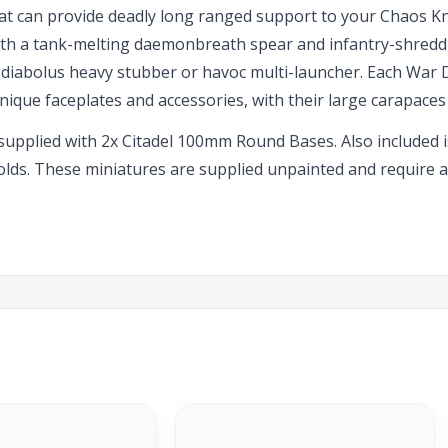
hat can provide deadly long ranged support to your Chaos K
ith a tank-melting daemonbreath spear and infantry-shredd
diabolus heavy stubber or havoc multi-launcher. Each War 
unique faceplates and accessories, with their large carapace
 supplied with 2x Citadel 100mm Round Bases. Also included 
olds. These miniatures are supplied unpainted and require 