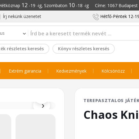
12
10
: Hétköznap
-19 -ig, Szombaton
-18 -ig Címe: 1067 Budapest S
Írj nekünk üzenetet
Hétfő-Péntek 12-19
ék részletes keresés
Könyv részletes keresés
Extrém garancia
Kedvezmények
Kölcsönözz
⌕
TEREPASZTALOS JÁTÉ
›
Chaos Kni