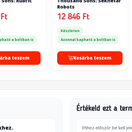
Sons: Rubric
Thousand Sons: Sekhetar
Robots
Ft
12 846 Ft
Készleten
pható a boltban is
Azonnal kapható a boltban is
árba teszem
Kosárba teszem
Értékeld ezt a ter
khez.
Ehhez először be kell je