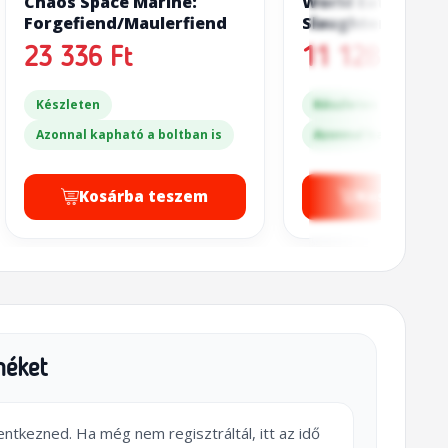
Chaos Space Marine:
World Eaters:
Forgefiend/Maulerfiend
Slaughterbound
23 336 Ft
11 128 Ft
Készleten
Készleten
Azonnal kapható a boltban is
Azonnal kapható a bo
Kosárba teszem
Kosárba t
méket
lentkezned. Ha még nem regisztráltál, itt az idő