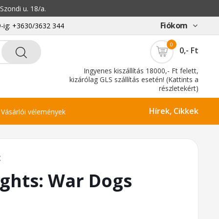
zondi u. 18/a.
Fiókom
-ig: +3630/3632 344
0
0,- Ft
Ingyenes kiszállítás 18000,- Ft felett,
kizárólag GLS szállítás esetén! (Kattints a
részletekért)
Hírek, Cikkek
Vásárlói vélemények
K
ghts: War Dogs