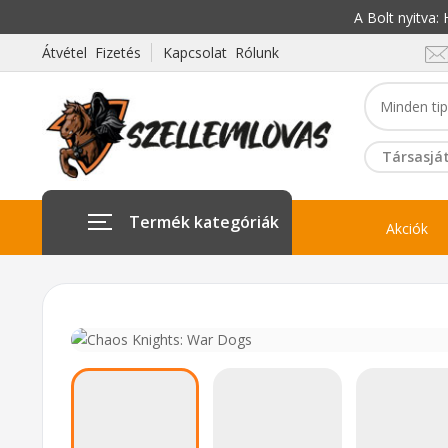
A Bolt nyitva
Átvétel Fizetés
Kapcsolat Rólunk
Társasját
Termék kategóriák
Akciók