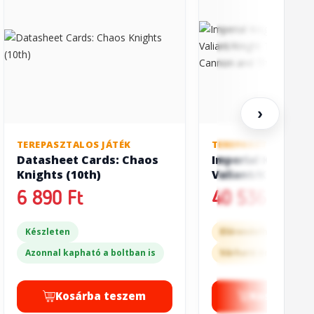
›
TEREPASZTALOS JÁTÉK
TEREPASZTALOS JÁT
Datasheet Cards: Chaos
Imperial Knights:
Knights (10th)
Valiant/Knight T
with Conflagrati
6 890 Ft
40 536 Ft
Cannon and Thun
Harpoon
Készleten
Előrendelhető
Azonnal kapható a boltban is
Várható érkezés: 10-
Kosárba teszem
Kosárba t