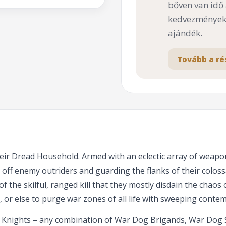
bőven van idő
kedvezményekk
ajándék.
Tovább a ré
heir Dread Household. Armed with an eclectic array of weap
g off enemy outriders and guarding the flanks of their colo
the skilful, ranged kill that they mostly disdain the chaos
 or else to purge war zones of all life with sweeping contem
ass Knights – any combination of War Dog Brigands, War Dog