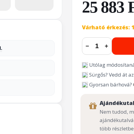
25 883 
Várható érkezés: 
−
+
.
Utólag módosítaná
Sürgős? Vedd át az
Gyorsan bárhová?
Ajándékuta
Nem tudod, mi
ajándékutalvá
több részletbe