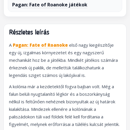
Pagan: Fate of Roanoke játékok
Részletes leírás
A
Pagan: Fate of Roanoke
első nagy kiegészítője
egy új, izgalmas környezetet és egy nagyszerű
mechanikát hoz be a játékba. Mindkét játékos számára
érkeznek új paklik, de mellettük találkozhatunk a
legendás sziget számos új lakójával is.
A kolónia már a kezdetektől fogva bajban volt. Még a
falun belüli nyugtalanító légkör és a boszorkányság
nélkül is feltűnően nehéznek bizonyultak az új határok
kialakítása. Mindezek ellenére a kolóniának a
paliszádokon túli vad földek felé kell fordítania a
figyelmét, melynek erőforrásai a túlélés kulcsát jelentik.