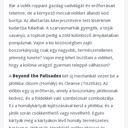
Bár a vidék roppant gazdag vadvilágát és erőforrásait
tekintve, de a környező mocsárvidéket állandó köd
borítja. Az állattartás kiterjesztésére tett kísérletek
kudarcba fulladtak. A szarvasmarhák gyengék, a tejük
savanyú, a tojások pedig a zöld különböző árnyalataiban
pompáznak. Vajon a kis közösségben zajló
boszorkányság csak egy nagyobb, természetellenes
jelenség tünete? Vajon meg lehet tisztítani a vidéket,
hogy a kolónia virágzó gyarmati teleppé válhasson?
A
Beyond the Palisades
két új mechanikát vezet be a
játékba: Gloom (Homály) és Cleanse (Tisztítás). Az
előbbi egy új erőforrás, amely a boszorkány játékosnak
kedvez, és a földekkel való szimbiózisát szimbolizálja.
Ez a homálykártyák kijátszásával kerül a játékba, és a
játék során csökkenthető vagy növelhető. Egyes
kártyák még a kártyákon lévő homály természetes
határait is átírhatják. Megfelelő erőfeszítéssel és