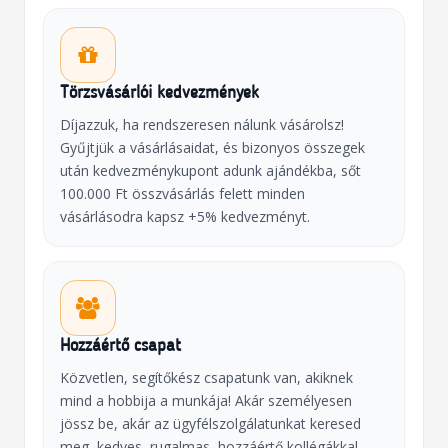
Törzsvásárlói kedvezmények
Díjazzuk, ha rendszeresen nálunk vásárolsz!
Gyűjtjük a vásárlásaidat, és bizonyos összegek
után kedvezménykupont adunk ajándékba, sőt
100.000 Ft összvásárlás felett minden
vásárlásodra kapsz +5% kedvezményt.
Hozzáértő csapat
Közvetlen, segítőkész csapatunk van, akiknek
mind a hobbija a munkája! Akár személyesen
jössz be, akár az ügyfélszolgálatunkat keresed
meg, kedves, rugalmas, hozzáértő kollégákkal