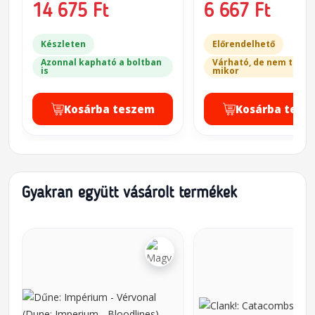
14 675 Ft
6 667 Ft
Készleten
Előrendelhető
Azonnal kapható a boltban
Várható, de nem tudju
is
mikor
Kosárba teszem
Kosárba tesz
Gyakran együtt vásárolt termékek