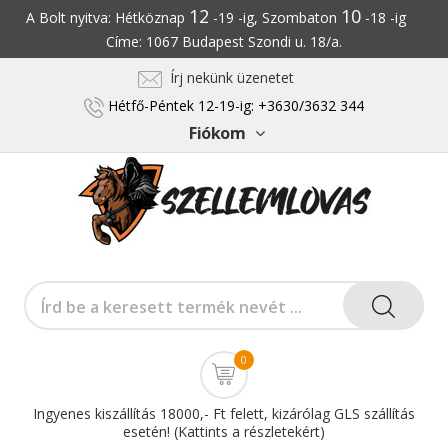
12
10
A Bolt nyitva: Hétköznap
-19 -ig, Szombaton
-18 -ig
Címe: 1067 Budapest Szondi u. 18/a.
Írj nekünk üzenetet
Hétfő-Péntek 12-19-ig: +3630/3632 344
Fiókom
0
Ingyenes kiszállítás 18000,- Ft felett, kizárólag GLS szállítás
esetén! (Kattints a részletekért)