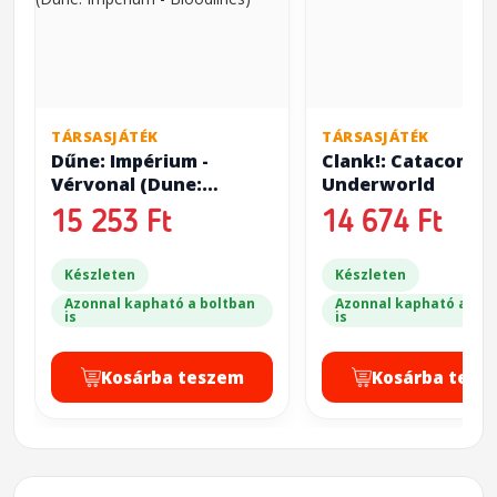
TÁRSASJÁTÉK
TÁRSASJÁTÉK
Dűne: Impérium -
Clank!: Catacombs
Vérvonal (Dune:
Underworld
Imperium - Bloodlines)
15 253 Ft
14 674 Ft
Készleten
Készleten
Azonnal kapható a boltban
Azonnal kapható a bol
is
is
Kosárba teszem
Kosárba tesz