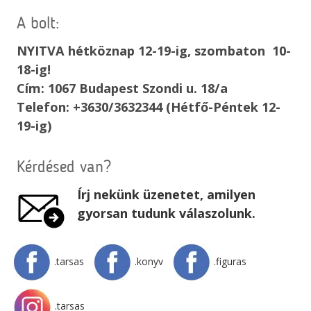
A bolt:
NYITVA hétköznap 12-19-ig, szombaton 10-
18-ig!
Cím: 1067 Budapest Szondi u. 18/a
Telefon: +3630/3632344 (Hétfő-Péntek 12-
19-ig)
Kérdésed van?
Írj nekünk üzenetet, amilyen
gyorsan tudunk válaszolunk.
.tarsas
.konyv
.figuras
.tarsas