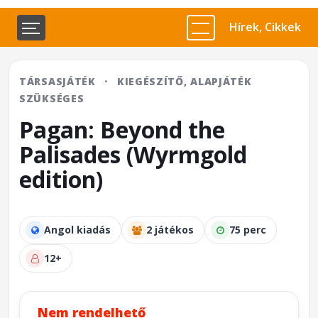
Hírek, Cikkek
TÁRSASJÁTÉK
·
KIEGÉSZÍTŐ, ALAPJÁTÉK
SZÜKSÉGES
Pagan: Beyond the
Palisades (Wyrmgold
edition)
Angol kiadás
2 játékos
75 perc
12+
Nem rendelhető