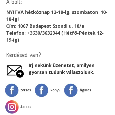
A bolt:
NYITVA hétköznap 12-19-ig, szombaton 10-
18-ig!
Cím: 1067 Budapest Szondi u. 18/a
Telefon: +3630/3632344 (Hétfő-Péntek 12-
19-ig)
Kérdésed van?
Írj nekünk üzenetet, amilyen
gyorsan tudunk válaszolunk.
.tarsas
.konyv
.figuras
.tarsas