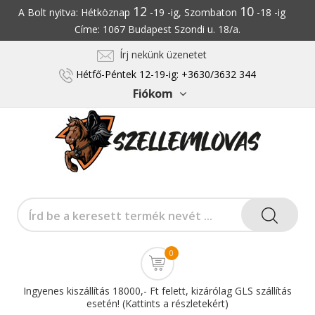
12
10
A Bolt nyitva: Hétköznap
-19 -ig, Szombaton
-18 -ig
Címe: 1067 Budapest Szondi u. 18/a.
Írj nekünk üzenetet
Hétfő-Péntek 12-19-ig: +3630/3632 344
Fiókom
0
Ingyenes kiszállítás 18000,- Ft felett, kizárólag GLS szállítás
esetén! (Kattints a részletekért)