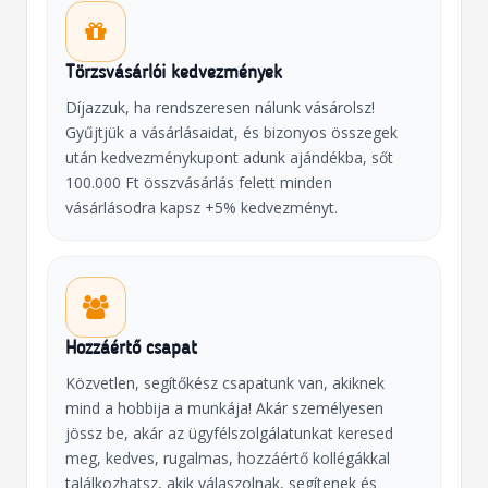
Törzsvásárlói kedvezmények
Díjazzuk, ha rendszeresen nálunk vásárolsz!
Gyűjtjük a vásárlásaidat, és bizonyos összegek
után kedvezménykupont adunk ajándékba, sőt
100.000 Ft összvásárlás felett minden
vásárlásodra kapsz +5% kedvezményt.
Hozzáértő csapat
Közvetlen, segítőkész csapatunk van, akiknek
mind a hobbija a munkája! Akár személyesen
jössz be, akár az ügyfélszolgálatunkat keresed
meg, kedves, rugalmas, hozzáértő kollégákkal
találkozhatsz, akik válaszolnak, segítenek és