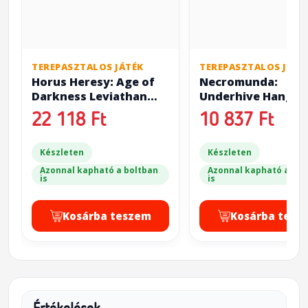
TEREPASZTALOS JÁTÉK
TEREPASZTALOS JÁTÉ
Horus Heresy: Age of
Necromunda:
Darkness Leviathan
Underhive Hanger
Siege Dreadnought
22 118 Ft
10 837 Ft
with Claw & Drill
Weapons
Készleten
Készleten
Azonnal kapható a boltban
Azonnal kapható a bol
is
is
Kosárba teszem
Kosárba tesz