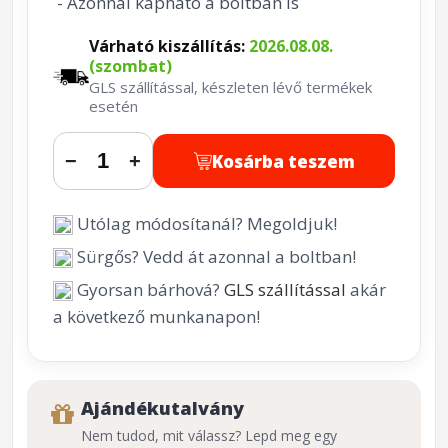
- Azonnal kapható a boltban is
Várható kiszállítás:
2026.08.08.
(szombat)
GLS szállítással, készleten lévő termékek
esetén
Kosárba teszem
−
+
Utólag módosítanál? Megoldjuk!
Sürgős? Vedd át azonnal a boltban!
Gyorsan bárhová?
GLS szállítással
akár
a következő munkanapon!
Ajándékutalvány
Nem tudod, mit válassz? Lepd meg egy