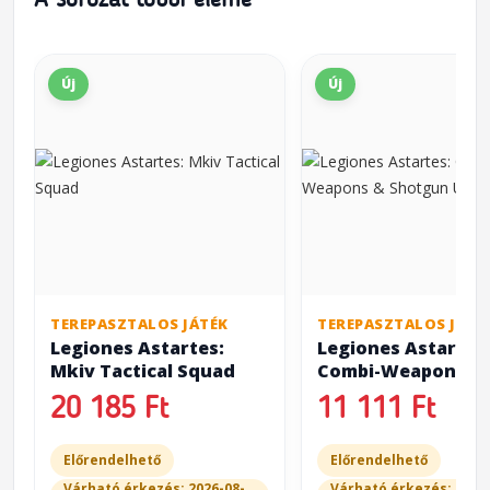
A sorozat többi eleme
Új
Új
TEREPASZTALOS JÁTÉK
TEREPASZTALOS JÁTÉ
Legiones Astartes:
Legiones Astartes
Mkiv Tactical Squad
Combi-Weapons &
Shotgun Upgrades
20 185 Ft
11 111 Ft
Előrendelhető
Előrendelhető
Várható érkezés: 2026-08-
Várható érkezés: 2026