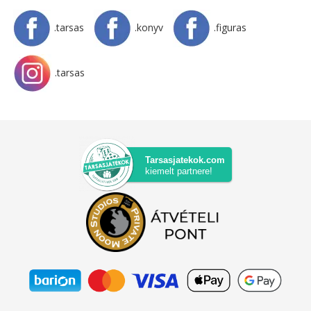
.tarsas
.konyv
.figuras
.tarsas
Tarsasjatekok.com
kiemelt partnere!