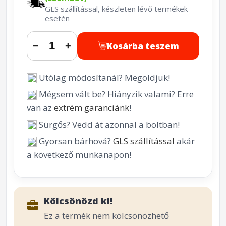
GLS szállítással, készleten lévő termékek
esetén
Kosárba teszem
−
+
Utólag módosítanál? Megoldjuk!
Mégsem vált be? Hiányzik valami? Erre
van az
extrém garanciánk
!
Sürgős? Vedd át azonnal a boltban!
Gyorsan bárhová?
GLS szállítással
akár
a következő munkanapon!
Kölcsönözd ki!
Ez a termék nem kölcsönözhető