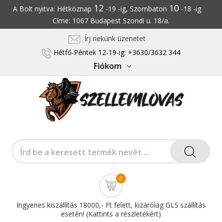
12
10
A Bolt nyitva: Hétköznap
-19 -ig, Szombaton
-18 -ig
Címe: 1067 Budapest Szondi u. 18/a.
Írj nekünk üzenetet
Hétfő-Péntek 12-19-ig: +3630/3632 344
Fiókom
0
Ingyenes kiszállítás 18000,- Ft felett, kizárólag GLS szállítás
esetén! (Kattints a részletekért)