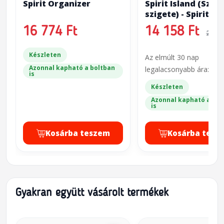
Spirit Organizer
Spirit Island (Szel
szigete) - Spirit Cr
(V1 verzió)
16 774 Ft
14 158 Ft
23 5
Készleten
Az elmúlt 30 nap
Azonnal kapható a boltban
legalacsonyabb ára: 23 
is
Készleten
Azonnal kapható a bol
is
Kosárba teszem
Kosárba tesz
Gyakran együtt vásárolt termékek