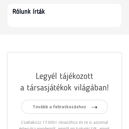
Rólunk írták
Legyél tájékozott
a társasjátékok világában!
Tovább a feliratkozáshoz
Csatlakozz 17.000+ olvasóhoz és te is azonnal
értesülsz mindenről, amiről mi tudunk! Sőt, amint