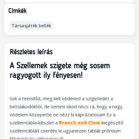
Címkék
Társasjáték kellék
Részletes leírás
A Szellemek szigete még sosem
ragyogott ily fényesen!
Sok a teendőd, meg kell védened a szigetedet a
betolakodóktól, de semmi okod nincs rá, hogy a nagy
védelem közepette ne nézz ki káprázatosan! Ez a
szellemtábla-készlet a
Branch and Claw
kiegészítő
szellemtábláit cserélni le ugyanezen táblák prémium
fóliakártyás változataival!