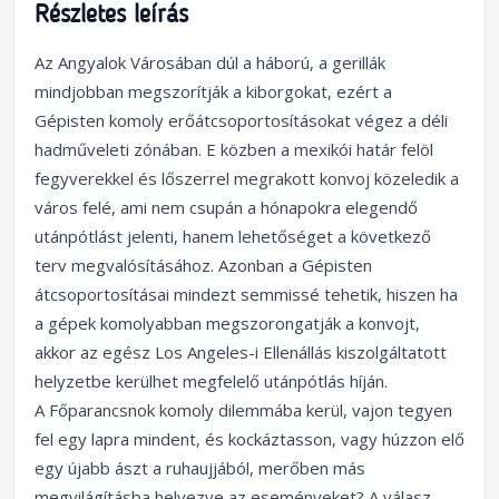
Részletes leírás
Az Angyalok Városában dúl a háború, a gerillák
mindjobban megszorítják a kiborgokat, ezért a
Gépisten komoly erőátcsoportosításokat végez a déli
hadműveleti zónában. E közben a mexikói határ felöl
fegyverekkel és lőszerrel megrakott konvoj közeledik a
város felé, ami nem csupán a hónapokra elegendő
utánpótlást jelenti, hanem lehetőséget a következő
terv megvalósításához. Azonban a Gépisten
átcsoportosításai mindezt semmissé tehetik, hiszen ha
a gépek komolyabban megszorongatják a konvojt,
akkor az egész Los Angeles-i Ellenállás kiszolgáltatott
helyzetbe kerülhet megfelelő utánpótlás híján.
A Főparancsnok komoly dilemmába kerül, vajon tegyen
fel egy lapra mindent, és kockáztasson, vagy húzzon elő
egy újabb ászt a ruhaujjából, merőben más
megvilágításba helyezve az eseményeket? A válasz