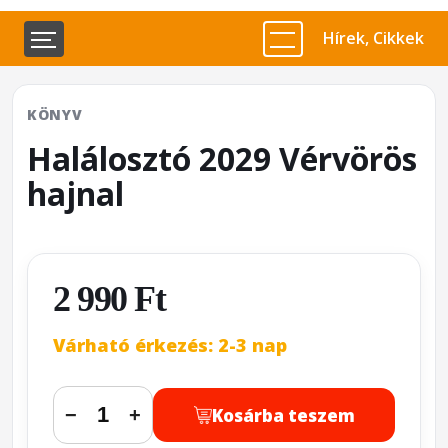
Hírek, Cikkek
KÖNYV
Halálosztó 2029 Vérvörös
hajnal
2 990 Ft
Várható érkezés: 2-3 nap
Kosárba teszem
−
+