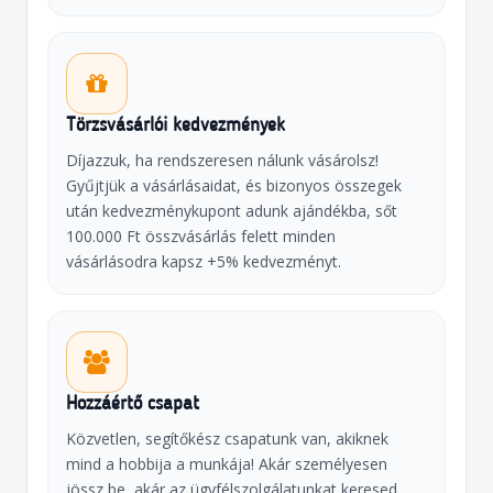
Törzsvásárlói kedvezmények
Díjazzuk, ha rendszeresen nálunk vásárolsz!
Gyűjtjük a vásárlásaidat, és bizonyos összegek
után kedvezménykupont adunk ajándékba, sőt
100.000 Ft összvásárlás felett minden
vásárlásodra kapsz +5% kedvezményt.
Hozzáértő csapat
Közvetlen, segítőkész csapatunk van, akiknek
mind a hobbija a munkája! Akár személyesen
jössz be, akár az ügyfélszolgálatunkat keresed