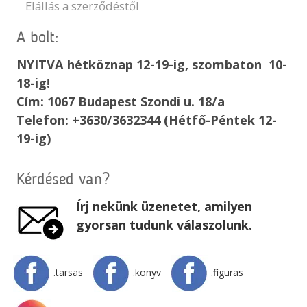
Elállás a szerződéstől
A bolt:
NYITVA hétköznap 12-19-ig, szombaton 10-
18-ig!
Cím: 1067 Budapest Szondi u. 18/a
Telefon: +3630/3632344 (Hétfő-Péntek 12-
19-ig)
Kérdésed van?
Írj nekünk üzenetet, amilyen
gyorsan tudunk válaszolunk.
.tarsas
.konyv
.figuras