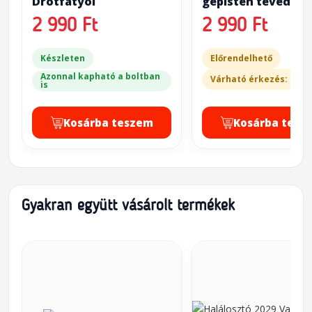
Drótfátyol
gépisten tévedése
2 990 Ft
2 990 Ft
Készleten
Előrendelhető
Azonnal kapható a boltban
Várható érkezés: 2-3 
is
Kosárba teszem
Kosárba tesz
Gyakran együtt vásárolt termékek