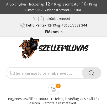
12
10
A Bolt nyitva: Hétköznap
-19 -ig, Szombaton
-18 -ig
Címe: 1067 Budapest Szondi u. 18/a.
Írj nekünk üzenetet
Hétfő-Péntek 12-19-ig: +3630/3632 344
Fiókom
0
Ingyenes kiszállítás 18000,- Ft felett, kizárólag GLS szállítás
esetén! (Kattints a részletekért)