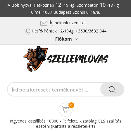
12
10
A Bolt nyitva: Hétköznap
-19 -ig, Szombaton
-18 -ig
Címe: 1067 Budapest Szondi u. 18/a.
Írj nekünk üzenetet
Hétfő-Péntek 12-19-ig: +3630/3632 344
Fiókom
0
Ingyenes kiszállítás 18000,- Ft felett, kizárólag GLS szállítás
esetén! (Kattints a részletekért)