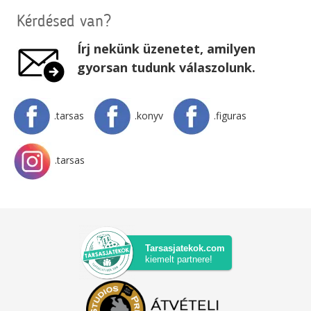
Kérdésed van?
Írj nekünk üzenetet, amilyen
gyorsan tudunk válaszolunk.
.tarsas
.konyv
.figuras
.tarsas
Tarsasjatekok.com
kiemelt partnere!