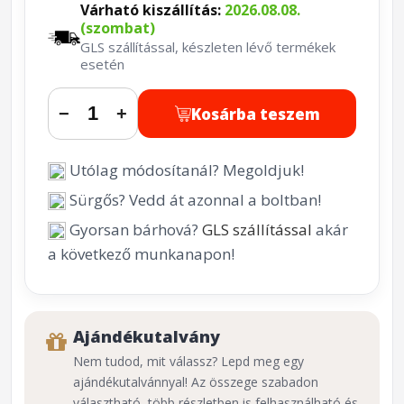
Várható kiszállítás:
2026.08.08.
(szombat)
GLS szállítással, készleten lévő termékek
esetén
Kosárba teszem
−
+
Utólag módosítanál? Megoldjuk!
Sürgős? Vedd át azonnal a boltban!
Gyorsan bárhová?
GLS szállítással
akár
a következő munkanapon!
Ajándékutalvány
Nem tudod, mit válassz? Lepd meg egy
ajándékutalvánnyal! Az összege szabadon
választható, több részletben is felhasználható és