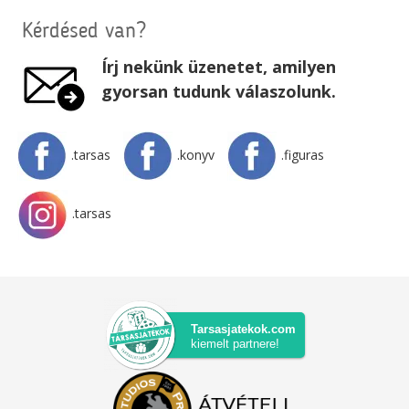
Kérdésed van?
Írj nekünk üzenetet, amilyen
gyorsan tudunk válaszolunk.
.tarsas
.konyv
.figuras
.tarsas
Tarsasjatekok.com
kiemelt partnere!