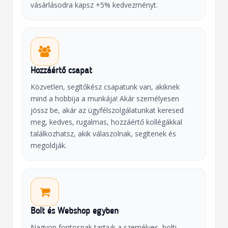
vásárlásodra kapsz +5% kedvezményt.
Hozzáértő csapat
Közvetlen, segítőkész csapatunk van, akiknek
mind a hobbija a munkája! Akár személyesen
jössz be, akár az ügyfélszolgálatunkat keresed
meg, kedves, rugalmas, hozzáértő kollégákkal
találkozhatsz, akik válaszolnak, segítenek és
megoldják.
Bolt és Webshop egyben
Nagyon fontosnak tartjuk a személyes, bolti