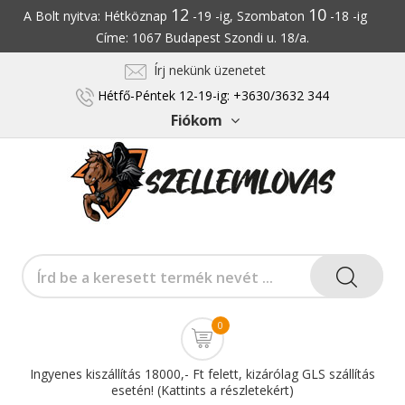
12
10
A Bolt nyitva: Hétköznap
-19 -ig, Szombaton
-18 -ig
Címe: 1067 Budapest Szondi u. 18/a.
Írj nekünk üzenetet
Hétfő-Péntek 12-19-ig: +3630/3632 344
Fiókom
0
Ingyenes kiszállítás 18000,- Ft felett, kizárólag GLS szállítás
esetén! (Kattints a részletekért)