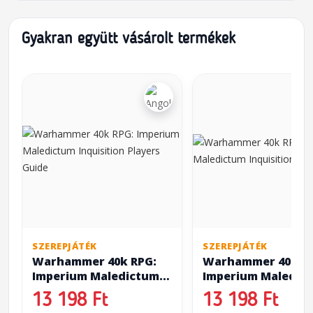
Gyakran együtt vásárolt termékek
SZEREPJÁTÉK
SZEREPJÁTÉK
Warhammer 40k RPG:
Warhammer 40k R
Imperium Maledictum
Imperium Maledic
Inquisition Players
Inquisition GM Gu
13 198 Ft
13 198 Ft
Guide