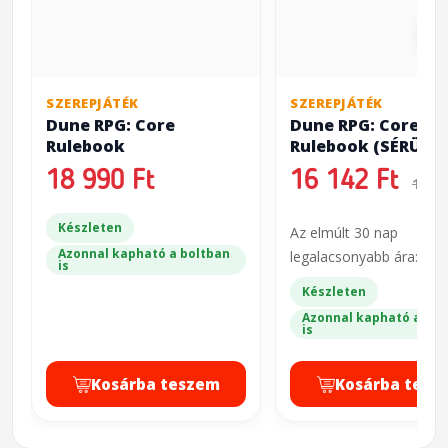
SZEREPJÁTÉK
SZEREPJÁTÉK
Dune RPG: Core
Dune RPG: Core
Rulebook
Rulebook
(SÉRÜLT)
18 990 Ft
16 142 Ft
18 9
Készleten
Az elmúlt 30 nap
Azonnal kapható a boltban
legalacsonyabb ára: 18 
is
Készleten
Azonnal kapható a bol
is
Kosárba teszem
Kosárba tesz