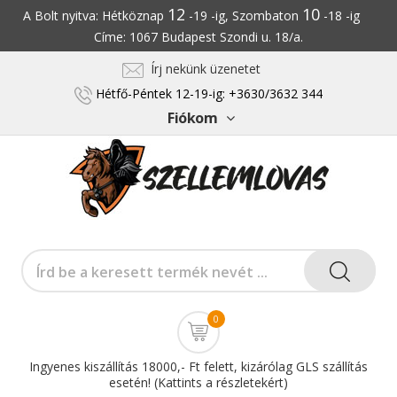
12
10
A Bolt nyitva: Hétköznap
-19 -ig, Szombaton
-18 -ig
Címe: 1067 Budapest Szondi u. 18/a.
Írj nekünk üzenetet
Hétfő-Péntek 12-19-ig: +3630/3632 344
Fiókom
0
Ingyenes kiszállítás 18000,- Ft felett, kizárólag GLS szállítás
esetén! (Kattints a részletekért)