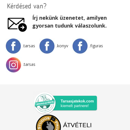
Kérdésed van?
Írj nekünk üzenetet, amilyen
gyorsan tudunk válaszolunk.
.tarsas
.konyv
.figuras
.tarsas
Tarsasjatekok.com
kiemelt partnere!