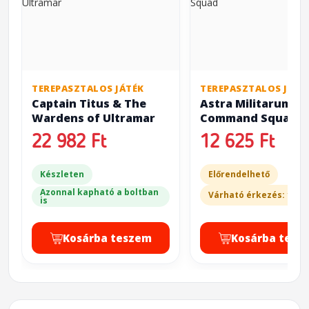
TEREPASZTALOS JÁTÉK
TEREPASZTALOS JÁTÉ
Captain Titus & The
Astra Militarum: K
Wardens of Ultramar
Command Squad
22 982 Ft
12 625 Ft
Készleten
Előrendelhető
Azonnal kapható a boltban
Várható érkezés: 10-1
is
Kosárba teszem
Kosárba tesz