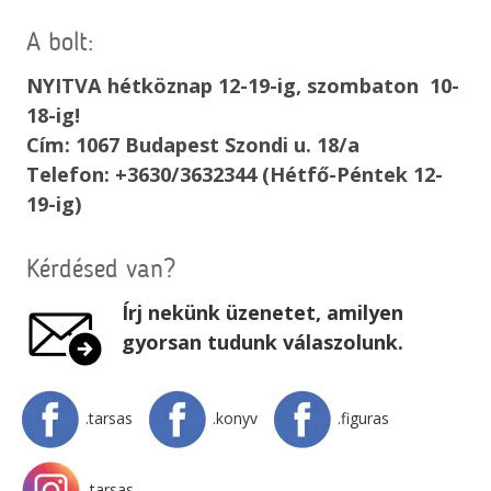
A bolt:
NYITVA hétköznap 12-19-ig, szombaton 10-
18-ig!
Cím: 1067 Budapest Szondi u. 18/a
Telefon: +3630/3632344 (Hétfő-Péntek 12-
19-ig)
Kérdésed van?
Írj nekünk üzenetet, amilyen
gyorsan tudunk válaszolunk.
.tarsas
.konyv
.figuras
.tarsas