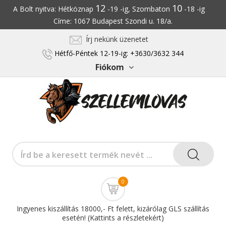
12
10
A Bolt nyitva: Hétköznap
-19 -ig, Szombaton
-18 -ig
Címe: 1067 Budapest Szondi u. 18/a.
Írj nekünk üzenetet
Hétfő-Péntek 12-19-ig: +3630/3632 344
Fiókom
0
Ingyenes kiszállítás 18000,- Ft felett, kizárólag GLS szállítás
esetén! (Kattints a részletekért)