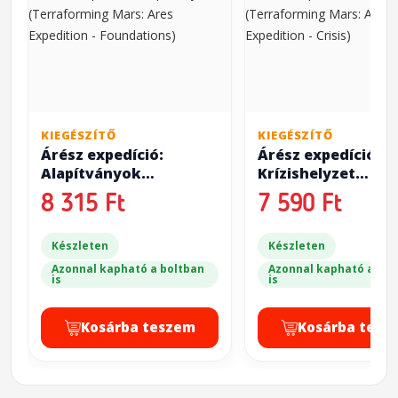
KIEGÉSZÍTŐ
KIEGÉSZÍTŐ
Árész expedíció:
Árész expedíció:
Alapítványok
Krízishelyzet
(Terraforming Mars:
(Terraforming Mar
8 315 Ft
7 590 Ft
Ares Expedition -
Ares Expedition - C
Foundations)
Készleten
Készleten
Azonnal kapható a boltban
Azonnal kapható a bol
is
is
Kosárba teszem
Kosárba tesz