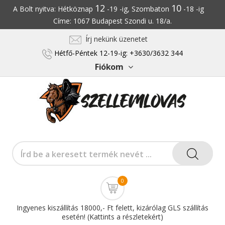
12
10
A Bolt nyitva: Hétköznap
-19 -ig, Szombaton
-18 -ig
Címe: 1067 Budapest Szondi u. 18/a.
Írj nekünk üzenetet
Hétfő-Péntek 12-19-ig: +3630/3632 344
Fiókom
0
Ingyenes kiszállítás 18000,- Ft felett, kizárólag GLS szállítás
esetén! (Kattints a részletekért)