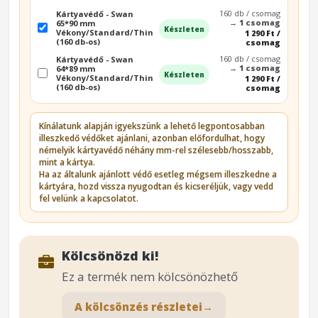
160 db / csomag
Kártyavédő - Swan
→
1 csomag
65*90 mm
Készleten
Vékony/Standard/Thin
1 290 Ft /
(160 db-os)
csomag
160 db / csomag
Kártyavédő - Swan
→
1 csomag
64*89 mm
Készleten
Vékony/Standard/Thin
1 290 Ft /
(160 db-os)
csomag
Kínálatunk alapján igyekszünk a lehető legpontosabban
illeszkedő védőket ajánlani, azonban előfordulhat, hogy
némelyik kártyavédő néhány mm-rel szélesebb/hosszabb,
mint a kártya.
Ha az általunk ajánlott védő esetleg mégsem illeszkedne a
kártyára, hozd vissza nyugodtan és kicseréljük, vagy vedd
fel velünk a kapcsolatot.
Kölcsönözd ki!
Ez a termék nem kölcsönözhető
A kölcsönzés részletei
→