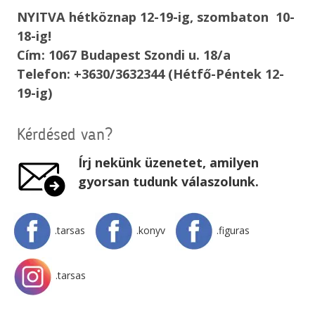
NYITVA hétköznap 12-19-ig, szombaton 10-
18-ig!
Cím: 1067 Budapest Szondi u. 18/a
Telefon: +3630/3632344 (Hétfő-Péntek 12-
19-ig)
Kérdésed van?
Írj nekünk üzenetet, amilyen
gyorsan tudunk válaszolunk.
.tarsas
.konyv
.figuras
.tarsas