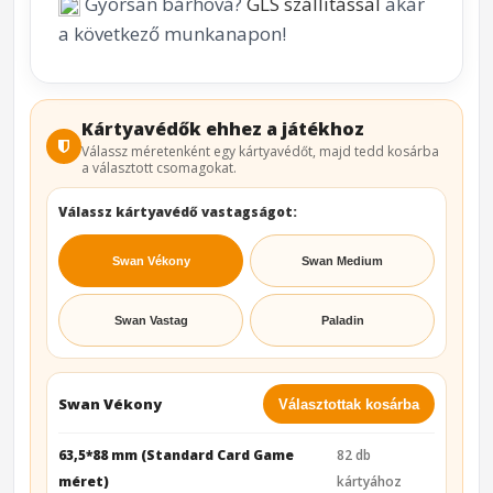
Gyorsan bárhová?
GLS szállítással
akár
a következő munkanapon!
Kártyavédők ehhez a játékhoz
Válassz méretenként egy kártyavédőt, majd tedd kosárba
a választott csomagokat.
Válassz kártyavédő vastagságot:
Swan Vékony
Swan Medium
Swan Vastag
Paladin
Swan Vékony
Választottak kosárba
63,5*88 mm (Standard Card Game
82 db
méret)
kártyához