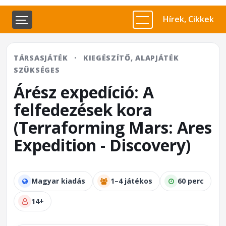
Hírek, Cikkek
TÁRSASJÁTÉK
·
KIEGÉSZÍTŐ, ALAPJÁTÉK
SZÜKSÉGES
Árész expedíció: A
felfedezések kora
(Terraforming Mars: Ares
Expedition - Discovery)
Magyar kiadás
1–4 játékos
60 perc
14+