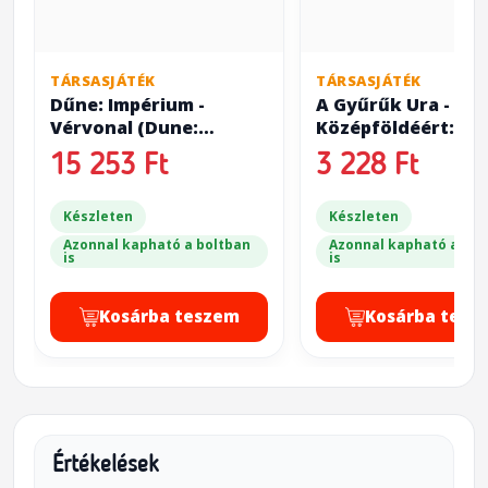
TÁRSASJÁTÉK
TÁRSASJÁTÉK
Dűne: Impérium -
A Gyűrűk Ura - Pár
Vérvonal (Dune:
Középföldéért:
Imperium - Bloodlines)
Szövetségesek ( T
15 253 Ft
3 228 Ft
Lord of the Rings:
for Middle-Earth -
Készleten
Allies)
Készleten
Azonnal kapható a boltban
Azonnal kapható a bol
is
is
Kosárba teszem
Kosárba tesz
Értékelések