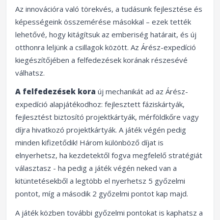
Az innovációra való törekvés, a tudásunk fejlesztése és
képességeink összemérése másokkal – ezek tették
lehetővé, hogy kitágítsuk az emberiség határait, és új
otthonra leljünk a csillagok között. Az Árész-expedíció
kiegészítőjében a felfedezések korának részesévé
válhatsz.
A felfedezések kora
új mechanikát ad az Árész-
expedíció alapjátékodhoz: fejlesztett fáziskártyák,
fejlesztést biztosító projektkártyák, mérföldkőre vagy
díjra hivatkozó projektkártyák. A játék végén pedig
minden kifizetődik! Három különböző díjat is
elnyerhetsz, ha kezdetektől fogva megfelelő stratégiát
választasz - ha pedig a játék végén neked van a
kitüntetésekből a legtöbb el nyerhetsz 5 győzelmi
pontot, míg a második 2 győzelmi pontot kap majd.
A játék közben további győzelmi pontokat is kaphatsz a