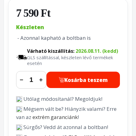
7 590 Ft
Készleten
- Azonnal kapható a boltban is
Várható kiszállítás:
2026.08.11. (kedd)
GLS szállítással, készleten lévő termékek
esetén
Kosárba teszem
−
+
Utólag módosítanál? Megoldjuk!
Mégsem vált be? Hiányzik valami? Erre
van az
extrém garanciánk
!
Sürgős? Vedd át azonnal a boltban!