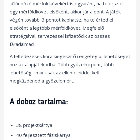
különböző mérföldkövekért is egyaránt, ha te érsz el
egy mérföldkövet elsőként, akkor jár a pont. A játék
végén további 3 pontot kaphatsz, ha te érted el
elsőként a legtöbb mérföldkövet. Megfelelő
stratégiával, tervezéssel kifizetődik az összes
fáradalmad.
A felfedezések kora kiegészítő rengeteg új lehetőséget
hoz az alapjátékodba. Több győzelmi pont, több
lehetőség... már csak az ellenfeleiddel kell
megküzdened a győzelemért.
A doboz tartalma:
38 projektkártya
40 fejlesztett fáziskártya