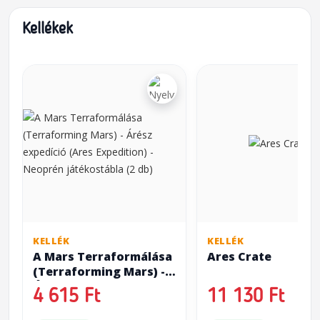
Kellékek
KELLÉK
KELLÉK
A Mars Terraformálása
Ares Crate
(Terraforming Mars) -
Árész expedíció (Ares
4 615 Ft
11 130 Ft
Expedition) - Neoprén
játékostábla (2 db)