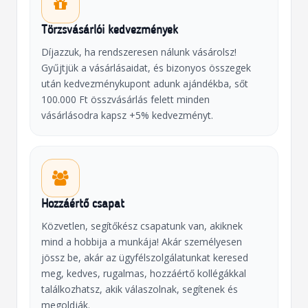
Törzsvásárlói kedvezmények
Díjazzuk, ha rendszeresen nálunk vásárolsz!
Gyűjtjük a vásárlásaidat, és bizonyos összegek
után kedvezménykupont adunk ajándékba, sőt
100.000 Ft összvásárlás felett minden
vásárlásodra kapsz +5% kedvezményt.
Hozzáértő csapat
Közvetlen, segítőkész csapatunk van, akiknek
mind a hobbija a munkája! Akár személyesen
jössz be, akár az ügyfélszolgálatunkat keresed
meg, kedves, rugalmas, hozzáértő kollégákkal
találkozhatsz, akik válaszolnak, segítenek és
megoldják.