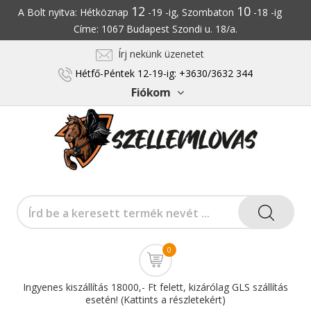
12
10
A Bolt nyitva: Hétköznap
-19 -ig, Szombaton
-18 -ig
Címe: 1067 Budapest Szondi u. 18/a.
Írj nekünk üzenetet
Hétfő-Péntek 12-19-ig: +3630/3632 344
Fiókom
0
Ingyenes kiszállítás 18000,- Ft felett, kizárólag GLS szállítás
esetén! (Kattints a részletekért)