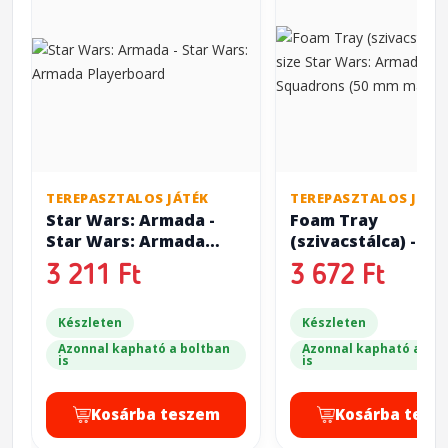
TEREPASZTALOS JÁTÉK
TEREPASZTALOS JÁTÉ
Star Wars: Armada -
Foam Tray
Star Wars: Armada
(szivacstálca) - Hal
Playerboard
size Star Wars: A
3 211 Ft
3 672 Ft
12x Squadrons (5
magas)
Készleten
Készleten
Azonnal kapható a boltban
Azonnal kapható a bol
is
is
Kosárba teszem
Kosárba tesz