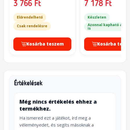
3 766 Ft
7 178 Ft
Recusant-Class
Destroyer (35 mm
magas)
Előrendelhető
Készleten
Azonnal kapható a bol
Csak rendelésre
is
Kosárba teszem
Kosárba tesz
Értékelések
Még nincs értékelés ehhez a
termékhez.
Ha ismered ezt a játékot, írd meg a
véleményedet, és segíts másoknak a