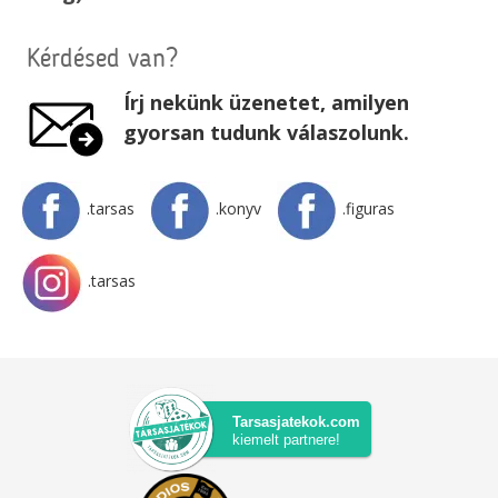
Kérdésed van?
Írj nekünk üzenetet, amilyen
gyorsan tudunk válaszolunk.
.tarsas
.konyv
.figuras
.tarsas
Tarsasjatekok.com
kiemelt partnere!