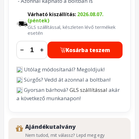
- Azonnal kapható a boltban is
Várható kiszállítás:
2026.08.07.
(péntek)
GLS szállítással, készleten lévő termékek
esetén
Kosárba teszem
−
+
Utólag módosítanál? Megoldjuk!
Sürgős? Vedd át azonnal a boltban!
Gyorsan bárhová?
GLS szállítással
akár
a következő munkanapon!
Ajándékutalvány
Nem tudod, mit válassz? Lepd meg egy