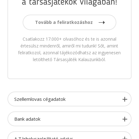
a társasjátékok világában!
Tovább a feliratkozáshoz
Csatlakozz 17.000+ olvasóhoz és te is azonnal
értesülsz mindenről, amiről mi tudunk! Sőt, amint
feliratkozol, azonnal tájékozódhatsz az ingyenesen
letölthető Társasjáték Kalauzunkból.
Szellemlovas cégadatok
Bank adatok
A Tárhelyszolgáltató adatai