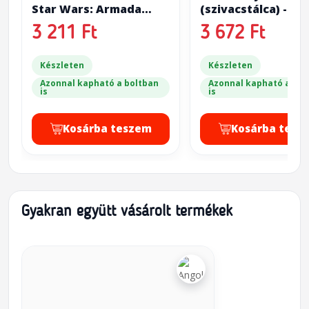
Star Wars: Armada
(szivacstálca) - Hal
Playerboard
size Star Wars: A
3 211 Ft
3 672 Ft
12x Squadrons (5
magas)
Készleten
Készleten
Azonnal kapható a boltban
Azonnal kapható a bol
is
is
Kosárba teszem
Kosárba tesz
Gyakran együtt vásárolt termékek