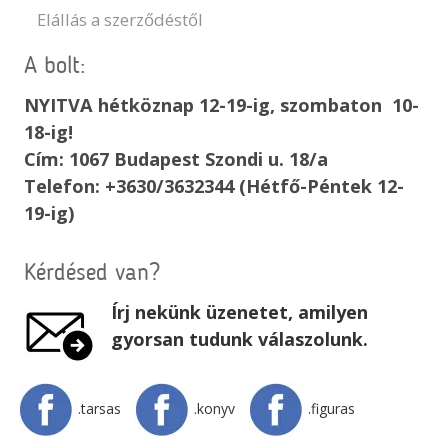
Elállás a szerződéstől
A bolt:
NYITVA hétköznap 12-19-ig, szombaton 10-
18-ig!
Cím: 1067 Budapest Szondi u. 18/a
Telefon: +3630/3632344 (Hétfő-Péntek 12-
19-ig)
Kérdésed van?
Írj nekünk üzenetet, amilyen
gyorsan tudunk válaszolunk.
.tarsas
.konyv
.figuras