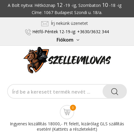
12
10
A Bolt nyitva: Hétköznap
-19 -ig, Szombaton
-18 -ig
Címe: 1067 Budapest Szondi u. 18/a.
Írj nekünk üzenetet
Hétfő-Péntek 12-19-ig: +3630/3632 344
Fiókom
0
Ingyenes kiszállítás 18000,- Ft felett, kizárólag GLS szállítás
esetén! (Kattints a részletekért)