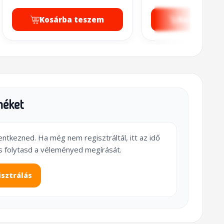
Kosárba teszem
Kosárba t
méket
lentkezned. Ha még nem regisztráltál, itt az idő
s folytasd a véleményed megírását.
isztrálás