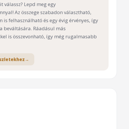
t válassz? Lepd meg egy
nnyal! Az összege szabadon választható,
n is felhasználható és egy évig érvényes, így
 a beváltására. Ráadásul más
el is összevonható, így még rugalmasabb
szletekhez
→