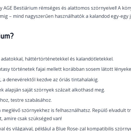
tasy AGE Bestiárium rémséges és alattomos szörnyeivel! A kön
imig – mind nagyszerűen használhatók a kalandod egy-egy 
rium?
 adatokkal, háttértörténetekkel és kalandötletekkel.
ntasy történetek fajai mellett korábban sosem látott lényeke
, a denevérektől kezdve az óriás tintahalakig.
k alapján saját szörnyek százait alkothasd meg.
oz, testre szabásához.
a meglévő szörnyekhez is felhasználhatsz. Repülő elvadult 
t, amire csak szükséged van!
l és világaival, például a Blue Rose-zal kompatibilis szörny