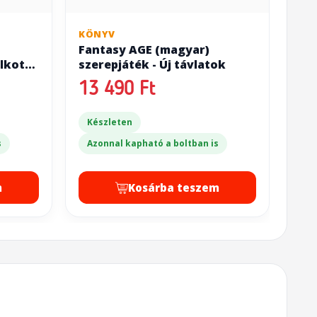
KÖNYV
Fantasy AGE (magyar)
lkotó
szerepjáték - Új távlatok
13 490 Ft
Készleten
s
Azonnal kapható a boltban is
m
Kosárba teszem