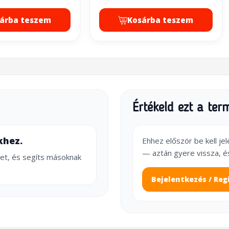
árba teszem
Kosárba teszem
Értékeld ezt a ter
khez.
Ehhez először be kell je
— aztán gyere vissza, é
et, és segíts másoknak
Bejelentkezés / Reg