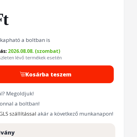
Ft
kapható a boltban is
tás:
2026.08.08. (szombat)
észleten lévő termékek esetén
Kosárba teszem
l? Megoldjuk!
onnal a boltban!
GLS szállítással
akár a következő munkanapon!
lvány