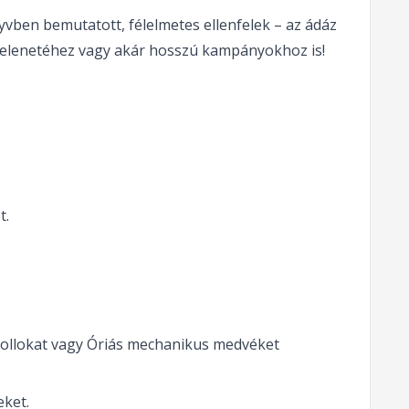
yvben bemutatott, félelmetes ellenfelek – az ádáz
jelenetéhez vagy akár hosszú kampányokhoz is!
t.
trollokat vagy Óriás mechanikus medvéket
eket.