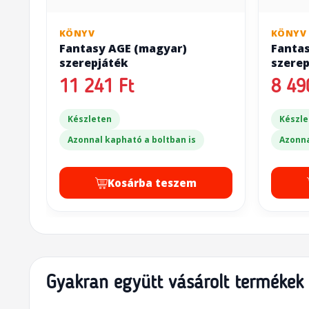
KÖNYV
KÖNYV
Fantasy AGE (magyar)
Fanta
szerepjáték
szerep
Készle
11 241 Ft
8 49
Készleten
Készle
Azonnal kapható a boltban is
Azonna
Kosárba teszem
Gyakran együtt vásárolt termékek