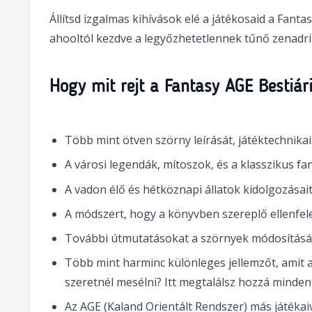
Állítsd izgalmas kihívások elé a játékosaid a Fan
ahooltól kezdve a legyőzhetetlennek tűnő zenadr
Hogy mit rejt a Fantasy AGE Bestiá
Több mint ötven szörny leírását, játéktechnikai
A városi legendák, mítoszok, és a klasszikus fa
A vadon élő és hétköznapi állatok kidolgozásait
A módszert, hogy a könyvben szereplő ellenfele
További útmutatásokat a szörnyek módosításáh
Több mint harminc különleges jellemzőt, amit 
szeretnél mesélni? Itt megtalálsz hozzá minden
Az AGE (Kaland Orientált Rendszer) más játékaiva