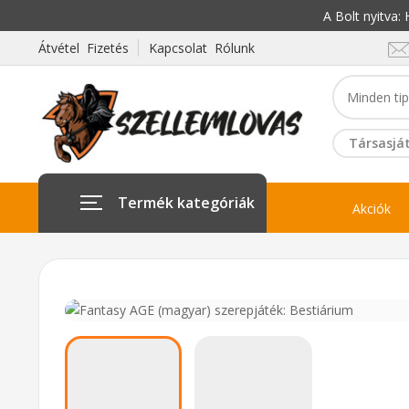
A Bolt nyitva
Átvétel Fizetés
Kapcsolat Rólunk
Társasját
Termék kategóriák
Akciók