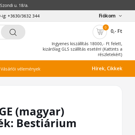
zondi u. 18/a.
Fiókom
-ig: +3630/3632 344
0
0,- Ft
Ingyenes kiszállítás 18000,- Ft felett,
kizárólag GLS szállítás esetén! (Kattints a
részletekért)
Hírek, Cikkek
Vásárlói vélemények
GE (magyar)
ék: Bestiárium