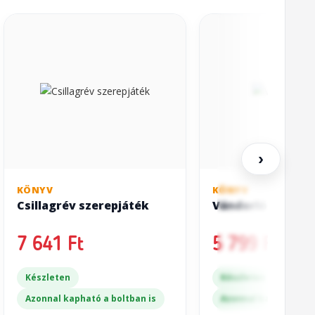
›
KÖNYV
KÖNYV
Csillagrév szerepjáték
Vándorló Föld
7 641 Ft
5 799 Ft
Készleten
Készleten
Azonnal kapható a boltban is
Azonnal kapható a bo