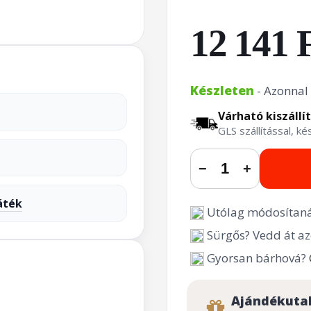
12 141 
Készleten
- Azonnal 
Várható kiszállí
GLS szállítással, k
−
+
áték
Utólag módosítaná
Sürgős? Vedd át az
Gyorsan bárhová?
Ajándékuta