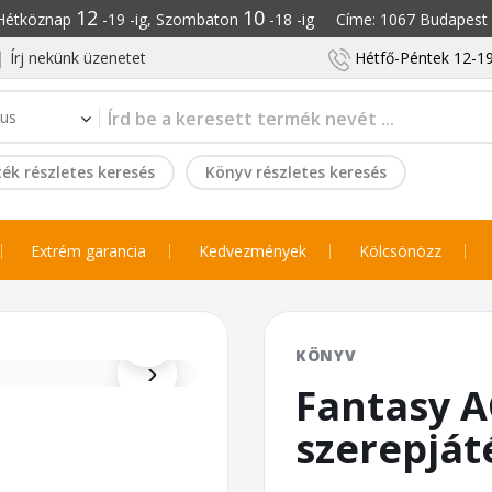
12
10
: Hétköznap
-19 -ig, Szombaton
-18 -ig Címe: 1067 Budapest S
Írj nekünk üzenetet
Hétfő-Péntek 12-19
ék részletes keresés
Könyv részletes keresés
Extrém garancia
Kedvezmények
Kölcsönözz
⌕
KÖNYV
›
Fantasy A
szerepját