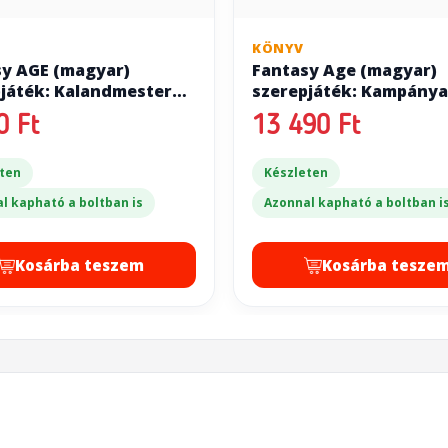
KÖNYV
sy AGE (magyar)
Fantasy Age (magyar)
játék: Kalandmester
szerepjáték: Kampánya
t
kézikönyv
0 Ft
13 490 Ft
ten
Készleten
l kapható a boltban is
Azonnal kapható a boltban i
Kosárba teszem
Kosárba tesze