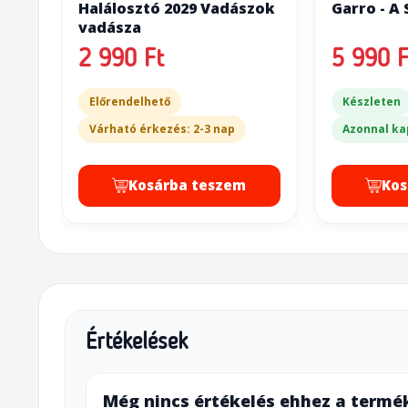
Halálosztó 2029 Vadászok
Garro - A
vadásza
2 990 Ft
5 990 F
Előrendelhető
Készleten
Várható érkezés: 2-3 nap
Azonnal ka
Kosárba teszem
Kos
Értékelések
Még nincs értékelés ehhez a termé