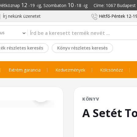
12
10
: Hétköznap
-19 -ig, Szombaton
-18 -ig Címe: 1067 Budapest S
Írj nekünk üzenetet
Hétfő-Péntek 12-19
ék részletes keresés
Könyv részletes keresés
Extrém garancia
Kedvezmények
Kölcsönözz
⌕
KÖNYV
A Setét T