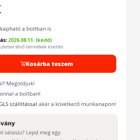
t
kapható a boltban is
tás:
2026.08.11. (kedd)
észleten lévő termékek esetén
Kosárba teszem
l? Megoldjuk!
onnal a boltban!
GLS szállítással
akár a következő munkanapon!
lvány
t válassz? Lepd meg egy