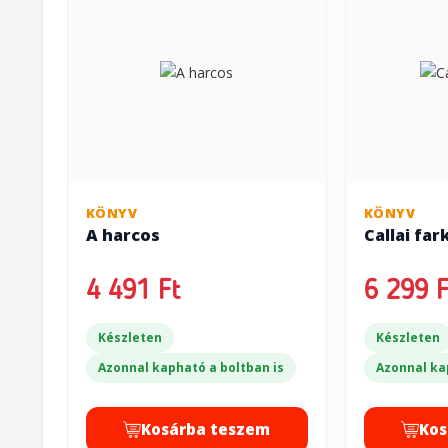
KÖNYV
KÖNYV
A harcos
Callai fa
4 491 Ft
6 299 F
Készleten
Készleten
Azonnal kapható a boltban is
Azonnal ka
Kosárba teszem
Kos