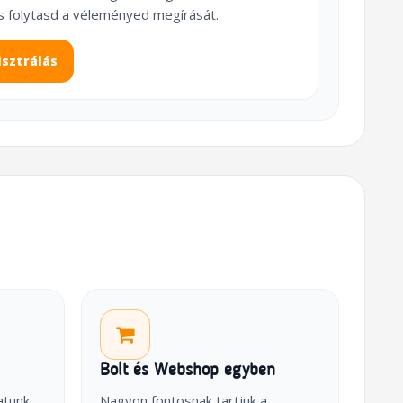
s folytasd a véleményed megírását.
isztrálás
Bolt és Webshop egyben
atunk
Nagyon fontosnak tartjuk a