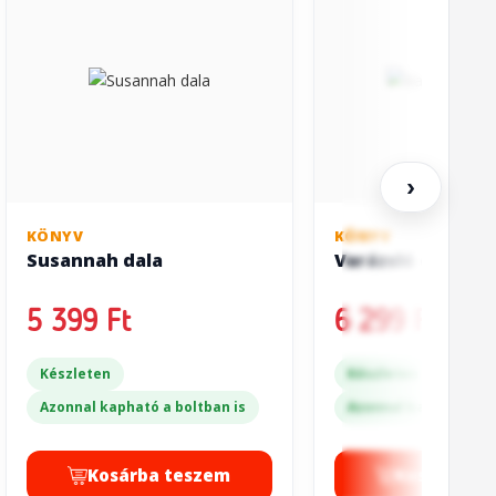
›
KÖNYV
KÖNYV
Susannah dala
Varázsló és üveg
5 399 Ft
6 299 Ft
Készleten
Készleten
Azonnal kapható a boltban is
Azonnal kapható a bo
Kosárba teszem
Kosárba t