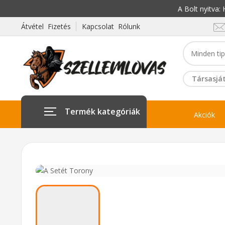
A Bolt nyitva
Átvétel Fizetés
Kapcsolat Rólunk
Társasját
Termék kategóriák
Akciók