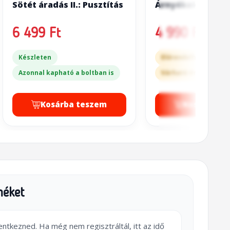
Sötét áradás II.: Pusztítás
Árnyékok farkas
6 499 Ft
4 990 Ft
Készleten
Előrendelhető
Azonnal kapható a boltban is
Várható érkezés: 2-3
Kosárba teszem
Kosárba t
méket
lentkezned. Ha még nem regisztráltál, itt az idő