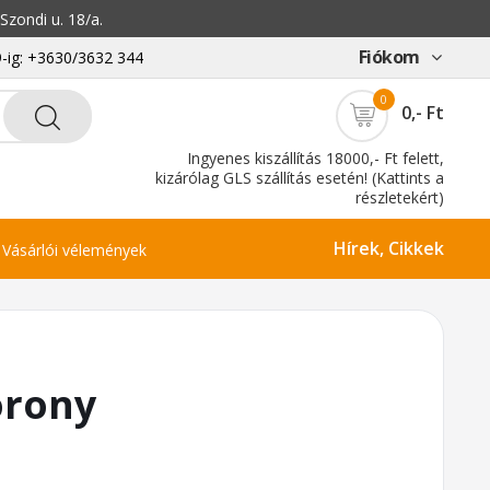
zondi u. 18/a.
Fiókom
-ig: +3630/3632 344
0
0,- Ft
Ingyenes kiszállítás 18000,- Ft felett,
kizárólag GLS szállítás esetén! (Kattints a
részletekért)
Hírek, Cikkek
Vásárlói vélemények
orony