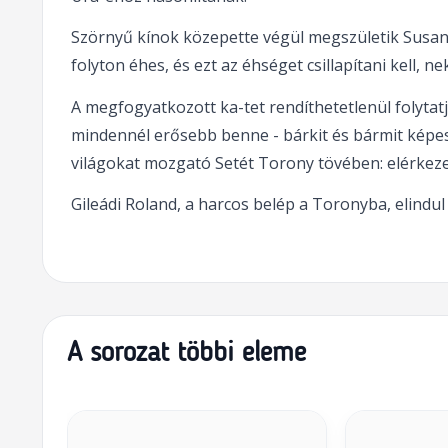
Szörnyű kínok közepette végül megszületik Susann
folyton éhes, és ezt az éhséget csillapítani kell, n
A megfogyatkozott ka-tet rendíthetetlenül folytat
mindennél erősebb benne - bárkit és bármit képes f
világokat mozgató Setét Torony tövében: elérkezett
Gileádi Roland, a harcos belép a Toronyba, elindul
A sorozat többi eleme