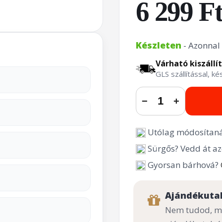
6 299 F
Készleten
- Azonnal 
Várható kiszállí
GLS szállítással, k
−
+
Utólag módosítaná
Sürgős? Vedd át az
Gyorsan bárhová?
Ajándékuta
Nem tudod, mi