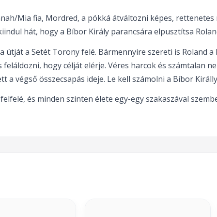
ah/Mia fia, Mordred, a pókká átváltozni képes, rettenetes
ekiindul hát, hogy a Bíbor Király parancsára elpusztítsa Rolan
ja útját a Setét Torony felé. Bármennyire szereti is Roland
eláldozni, hogy célját elérje. Véres harcok és számtalan ne
 a végső összecsapás ideje. Le kell számolni a Bíbor Királly
 felfelé, és minden szinten élete egy-egy szakaszával szembe