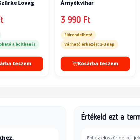
 Szürke Lovag
Árnyékvihar
t
3 990 Ft
Előrendelhető
pható a boltban is
Várható érkezés: 2-3 nap
árba teszem
Kosárba teszem
Értékeld ezt a ter
khez.
Ehhez először be kell je