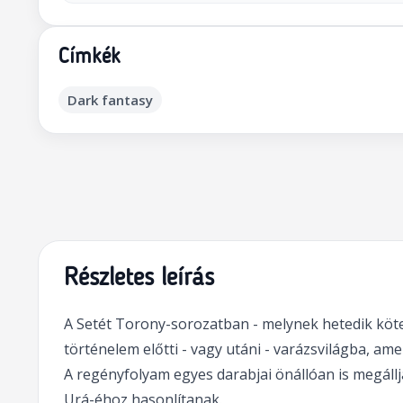
Címkék
Dark fantasy
Részletes leírás
A Setét Torony-sorozatban - melynek hetedik kötet
történelem előtti - vagy utáni - varázsvilágba, a
A regényfolyam egyes darabjai önállóan is megállj
Urá-éhoz hasonlítanak.