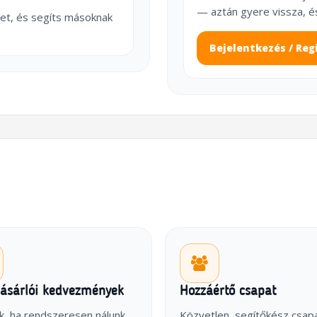
— aztán gyere vissza, é
et, és segíts másoknak
Bejelentkezés / Reg
vásárlói kedvezmények
Hozzáértő csapat
k, ha rendszeresen nálunk
Közvetlen, segítőkész csap