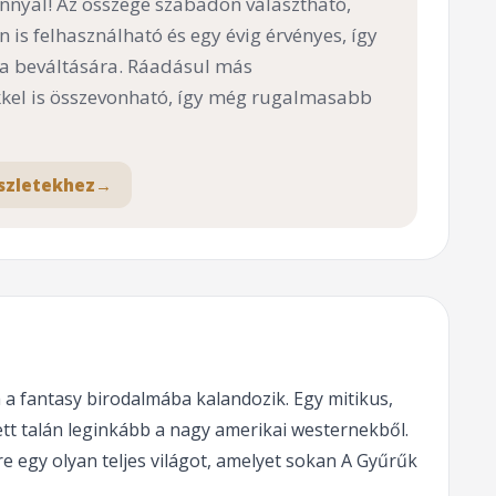
nnyal! Az összege szabadon választható,
n is felhasználható és egy évig érvényes, így
 a beváltására. Ráadásul más
el is összevonható, így még rugalmasabb
szletekhez
→
 a fantasy birodalmába kalandozik. Egy mitikus,
ett talán leginkább a nagy amerikai westernekből.
e egy olyan teljes világot, amelyet sokan A Gyűrűk