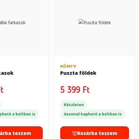
KÖNYV
rkasok
Puszta földek
t
5 399 Ft
Készleten
pható a boltban is
Azonnal kapható a boltban is
árba teszem
Kosárba teszem