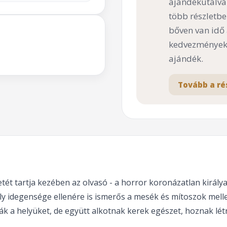
ajándékutalvá
több részletbe
bőven van idő
kedvezményekk
ajándék.
Tovább a ré
ét tartja kezében az olvasó - a horror koronázatlan királya
mely idegensége ellenére is ismerős a mesék és mítoszok mell
ák a helyüket, de együtt alkotnak kerek egészet, hoznak létr