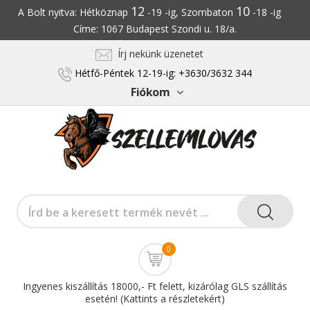
12
10
A Bolt nyitva: Hétköznap
-19 -ig, Szombaton
-18 -ig
Címe: 1067 Budapest Szondi u. 18/a.
Írj nekünk üzenetet
Hétfő-Péntek 12-19-ig: +3630/3632 344
Fiókom
0
Ingyenes kiszállítás 18000,- Ft felett, kizárólag GLS szállítás
esetén! (Kattints a részletekért)