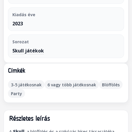
Kiadás éve
2023
Sorozat
Skull játékok
Címkék
3-5 játékosnak
6 vagy több játékosnak
Blöffölés
Party
Részletes leírás
A
Skull
, a blöffölés és a rizikózás híres társasjátéka