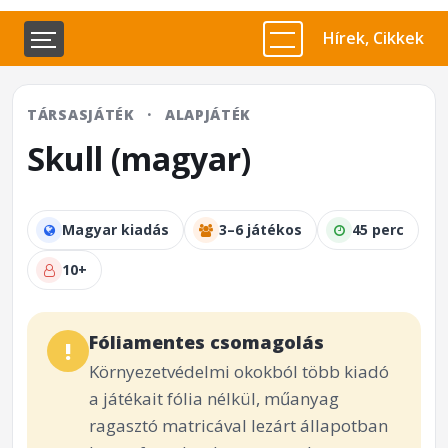
Hírek, Cikkek
TÁRSASJÁTÉK
·
ALAPJÁTÉK
Skull (magyar)
Magyar kiadás
3–6 játékos
45 perc
10+
Fóliamentes csomagolás
!
Környezetvédelmi okokból több kiadó
a játékait fólia nélkül, műanyag
ragasztó matricával lezárt állapotban