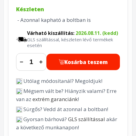
Készleten
- Azonnal kapható a boltban is
Várható kiszállítás:
2026.08.11. (kedd)
GLS szállítással, készleten lévő termékek
esetén
Kosárba teszem
−
+
Utólag módosítanál? Megoldjuk!
Mégsem vált be? Hiányzik valami? Erre
van az
extrém garanciánk
!
Sürgős? Vedd át azonnal a boltban!
Gyorsan bárhová?
GLS szállítással
akár
a következő munkanapon!