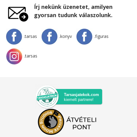
Írj nekünk üzenetet, amilyen
gyorsan tudunk válaszolunk.
.tarsas
.konyv
.figuras
.tarsas
Tarsasjatekok.com
kiemelt partnere!