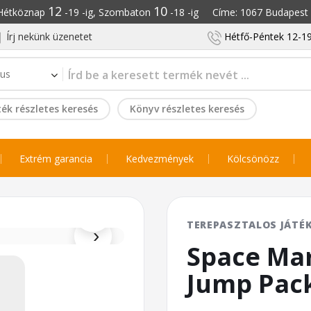
12
10
: Hétköznap
-19 -ig, Szombaton
-18 -ig Címe: 1067 Budapest S
Írj nekünk üzenetet
Hétfő-Péntek 12-19
ék részletes keresés
Könyv részletes keresés
Extrém garancia
Kedvezmények
Kölcsönözz
⌕
TEREPASZTALOS JÁTÉ
›
Space Mar
Jump Pac