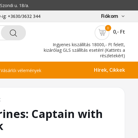
zondi u. 18/a.
Fiókom
-ig: +3630/3632 344
0
0,- Ft
Ingyenes kiszállítás 18000,- Ft felett,
kizárólag GLS szállítás esetén! (Kattints a
részletekért)
Hírek, Cikkek
Vásárlói vélemények
K
ines: Captain with
k