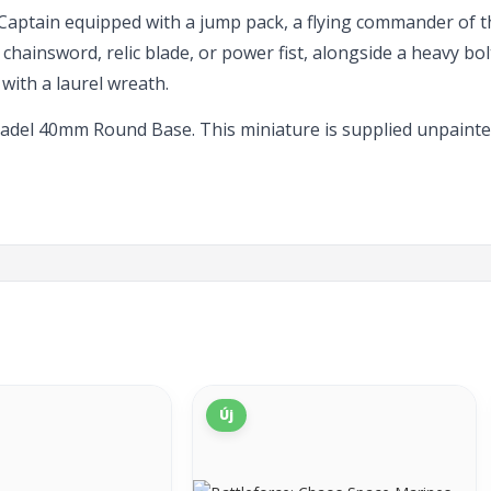
e Captain equipped with a jump pack, a flying commander of 
ainsword, relic blade, or power fist, alongside a heavy bolt 
 with a laurel wreath.
Citadel 40mm Round Base. This miniature is supplied unpai
Új