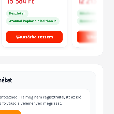
15 584 Ft
12 213 Ft
Készleten
Készleten
Azonnal kapható a boltban is
Azonnal kapható a bo
Kosárba teszem
Kosárba t
méket
lentkezned. Ha még nem regisztráltál, itt az idő
s folytasd a véleményed megírását.