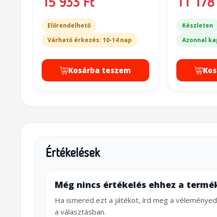
15 933 Ft
11 178 
Előrendelhető
Készleten
Várható érkezés: 10-14 nap
Azonnal ka
Kosárba teszem
Kos
Értékelések
Még nincs értékelés ehhez a termé
Ha ismered ezt a játékot, írd meg a véleményed
a választásban.