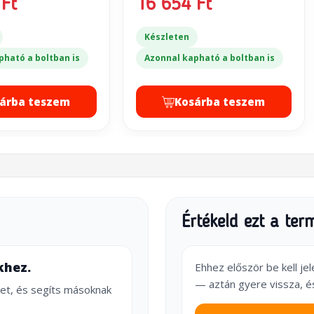
Ft
16 654 Ft
Készleten
pható a boltban is
Azonnal kapható a boltban is
árba teszem
Kosárba teszem
Értékeld ezt a ter
khez.
Ehhez először be kell je
— aztán gyere vissza, é
et, és segíts másoknak