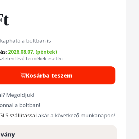
Ft
kapható a boltban is
tás:
2026.08.07. (péntek)
észleten lévő termékek esetén
Kosárba teszem
l? Megoldjuk!
onnal a boltban!
GLS szállítással
akár a következő munkanapon!
lvány