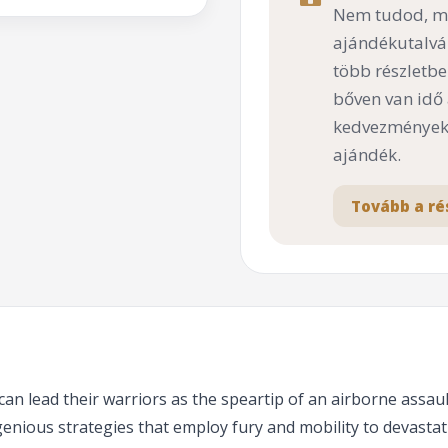
Nem tudod, mi
ajándékutalvá
több részletbe
bőven van idő
kedvezményekk
ajándék.
Tovább a ré
 lead their warriors as the speartip of an airborne assault
ngenious strategies that employ fury and mobility to devastati