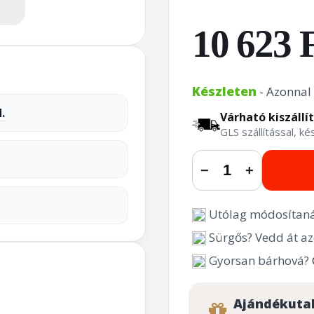
10 623 
Készleten
- Azonnal 
.
Várható kiszállí
GLS szállítással, k
−
+
Utólag módosítaná
Sürgős? Vedd át az
Gyorsan bárhová?
Ajándékuta