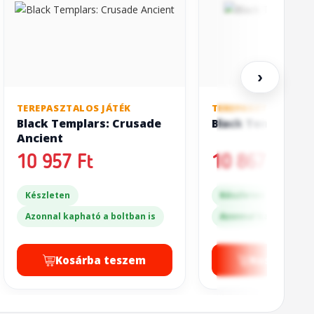
›
TEREPASZTALOS JÁTÉK
TEREPASZTALOS JÁT
Black Templars: Crusade
Black Templars: 
Ancient
10 957 Ft
10 867 Ft
Készleten
Készleten
Azonnal kapható a boltban is
Azonnal kapható a bo
Kosárba teszem
Kosárba t