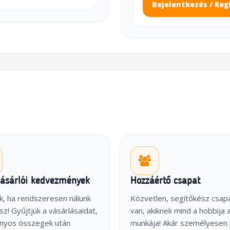
Bejelentkezés / Reg
vásárlói kedvezmények
Hozzáértő csapat
k, ha rendszeresen nálunk
Közvetlen, segítőkész csap
sz! Gyűjtjük a vásárlásaidat,
van, akiknek mind a hobbija 
onyos összegek után
munkája! Akár személyesen 