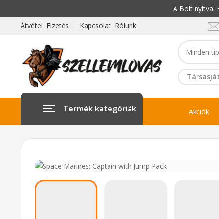
A Bolt nyitva
Átvétel Fizetés
Kapcsolat Rólunk
Társasját
Termék kategóriák
Akciók