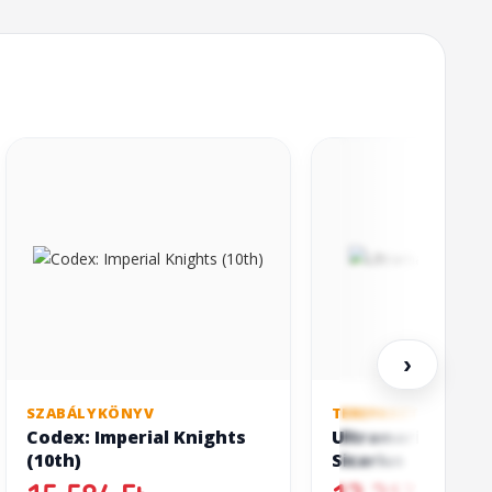
›
SZABÁLYKÖNYV
TEREPASZTALOS JÁT
Codex: Imperial Knights
Ultramarines: Ca
(10th)
Sicarius