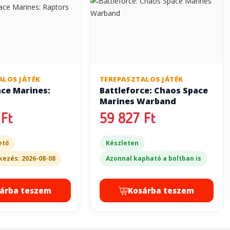
ALOS JÁTÉK
TEREPASZTALOS JÁTÉK
ce Marines:
Battleforce: Chaos Space
Marines Warband
Ft
59 827 Ft
ető
Készleten
kezés: 2026-08-08
Azonnal kapható a boltban is
árba teszem
Kosárba teszem