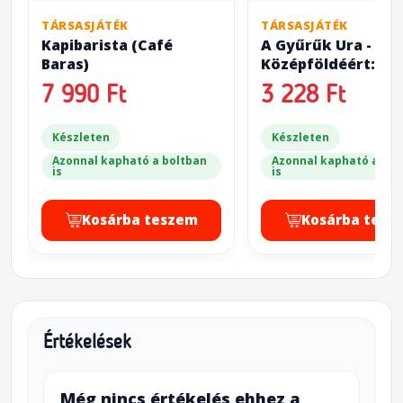
TÁRSASJÁTÉK
TÁRSASJÁTÉK
Kapibarista (Café
A Gyűrűk Ura - Pár
Baras)
Középföldéért:
Szövetségesek ( T
7 990 Ft
3 228 Ft
Lord of the Rings:
for Middle-Earth -
Készleten
Allies)
Készleten
Azonnal kapható a boltban
Azonnal kapható a bol
is
is
Kosárba teszem
Kosárba tesz
Értékelések
Még nincs értékelés ehhez a