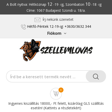
12
10
A Bolt nyitva: Hétköznap
-19 -ig, Szombaton
-18 -ig
Címe: 1067 Budapest Szondi u. 18/a.
Írj nekünk üzenetet
Hétfő-Péntek 12-19-ig: +3630/3632 344
Fiókom
0
Ingyenes kiszállítás 18000,- Ft felett, kizárólag GLS szállítás
esetén! (Kattints a részletekért)