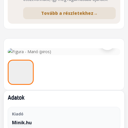
Tovább a részletekhez
→
⌕
Adatok
Kiadó
Minik.hu