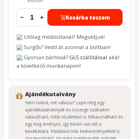
esetén
Kosárba teszem
−
+
Utólag módosítanál? Megoldjuk!
Sürgős? Vedd át azonnal a boltban!
Gyorsan bárhová?
GLS szállítással
akár
a következő munkanapon!
Ajándékutalvány
Nem tudod, mit válassz? Lepd meg egy
ajándékutalvánnyal! Az összege szabadon
választható, több részletben is felhasználható és
egy évig érvényes, így bőven van idő a
beváltására. Ráadásul más kedvezményekkel is
összevonható, így még rugalmasabb ajándék.