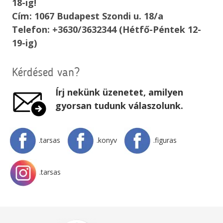
18-ig!
Cím: 1067 Budapest Szondi u. 18/a
Telefon: +3630/3632344 (Hétfő-Péntek 12-
19-ig)
Kérdésed van?
Írj nekünk üzenetet, amilyen
gyorsan tudunk válaszolunk.
.tarsas
.konyv
.figuras
.tarsas