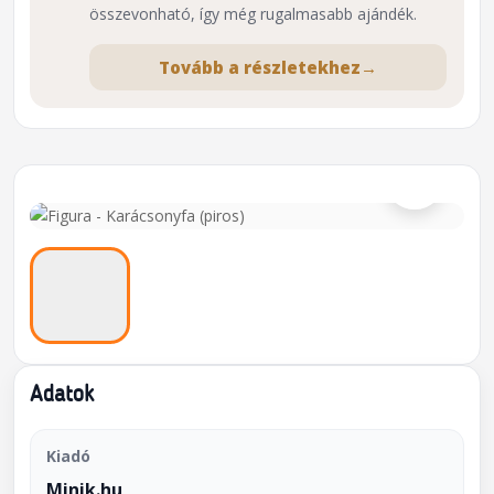
összevonható, így még rugalmasabb ajándék.
Tovább a részletekhez
→
⌕
Adatok
Kiadó
Minik.hu