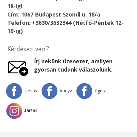
18-ig!
Cím: 1067 Budapest Szondi u. 18/a
Telefon: +3630/3632344 (Hétfő-Péntek 12-
19-ig)
Kérdésed van?
Írj nekünk üzenetet, amilyen
gyorsan tudunk válaszolunk.
.tarsas
.konyv
.figuras
.tarsas