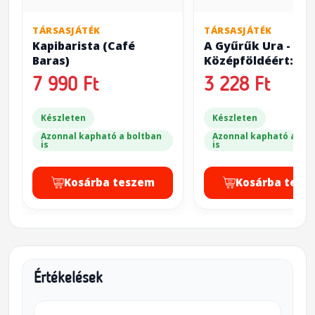
TÁRSASJÁTÉK
TÁRSASJÁTÉK
Kapibarista (Café
A Gyűrűk Ura - Pár
Baras)
Középföldéért:
Szövetségesek ( T
7 990 Ft
3 228 Ft
Lord of the Rings:
for Middle-Earth -
Készleten
Allies)
Készleten
Azonnal kapható a boltban
Azonnal kapható a bol
is
is
Kosárba teszem
Kosárba tesz
Értékelések