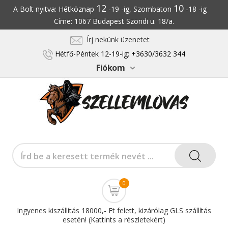
12
10
A Bolt nyitva: Hétköznap
-19 -ig, Szombaton
-18 -ig
Címe: 1067 Budapest Szondi u. 18/a.
Írj nekünk üzenetet
Hétfő-Péntek 12-19-ig: +3630/3632 344
Fiókom
0
Ingyenes kiszállítás 18000,- Ft felett, kizárólag GLS szállítás
esetén! (Kattints a részletekért)