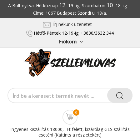
12
10
A Bolt nyitva: Hétköznap
-19 -ig, Szombaton
-18 -ig
Címe: 1067 Budapest Szondi u. 18/a.
Írj nekünk üzenetet
Hétfő-Péntek 12-19-ig: +3630/3632 344
Fiókom
0
Ingyenes kiszállítás 18000,- Ft felett, kizárólag GLS szállítás
esetén! (Kattints a részletekért)