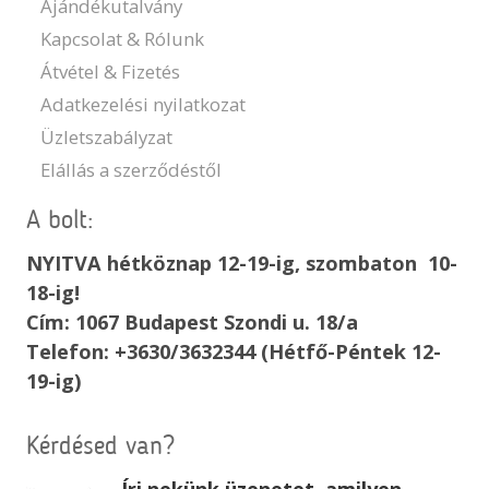
Ajándékutalvány
Kapcsolat & Rólunk
Átvétel & Fizetés
Adatkezelési nyilatkozat
Üzletszabályzat
Elállás a szerződéstől
A bolt:
NYITVA hétköznap 12-19-ig, szombaton 10-
18-ig!
Cím: 1067 Budapest Szondi u. 18/a
Telefon: +3630/3632344 (Hétfő-Péntek 12-
19-ig)
Kérdésed van?
Írj nekünk üzenetet, amilyen