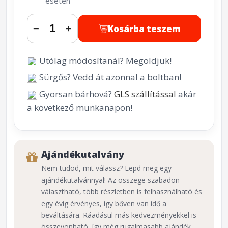
esetén
Kosárba teszem
−
+
Utólag módosítanál? Megoldjuk!
Sürgős? Vedd át azonnal a boltban!
Gyorsan bárhová?
GLS szállítással
akár
a következő munkanapon!
Ajándékutalvány
Nem tudod, mit válassz? Lepd meg egy
ajándékutalvánnyal! Az összege szabadon
választható, több részletben is felhasználható és
egy évig érvényes, így bőven van idő a
beváltására. Ráadásul más kedvezményekkel is
összevonható, így még rugalmasabb ajándék.