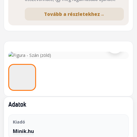
Tovább a részletekhez
→
⌕
Adatok
Kiadó
Minik.hu