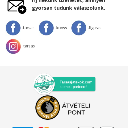
gyorsan tudunk válaszolunk.
.tarsas
.konyv
.figuras
.tarsas
Tarsasjatekok.com
kiemelt partnere!