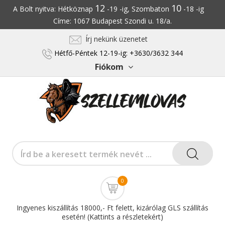
12
10
A Bolt nyitva: Hétköznap
-19 -ig, Szombaton
-18 -ig
Címe: 1067 Budapest Szondi u. 18/a.
Írj nekünk üzenetet
Hétfő-Péntek 12-19-ig: +3630/3632 344
Fiókom
0
Ingyenes kiszállítás 18000,- Ft felett, kizárólag GLS szállítás
esetén! (Kattints a részletekért)