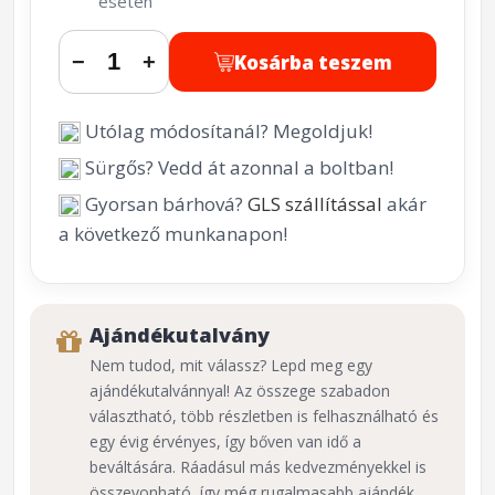
esetén
Kosárba teszem
−
+
Utólag módosítanál? Megoldjuk!
Sürgős? Vedd át azonnal a boltban!
Gyorsan bárhová?
GLS szállítással
akár
a következő munkanapon!
Ajándékutalvány
Nem tudod, mit válassz? Lepd meg egy
ajándékutalvánnyal! Az összege szabadon
választható, több részletben is felhasználható és
egy évig érvényes, így bőven van idő a
beváltására. Ráadásul más kedvezményekkel is
összevonható, így még rugalmasabb ajándék.