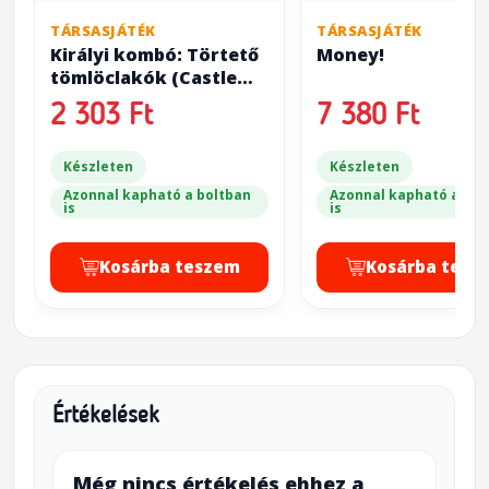
TÁRSASJÁTÉK
TÁRSASJÁTÉK
Királyi kombó: Törtető
Money!
tömlöclakók (Castle
Combo: Out of the
2 303 Ft
7 380 Ft
Oubliette!)
Készleten
Készleten
Azonnal kapható a boltban
Azonnal kapható a bol
is
is
Kosárba teszem
Kosárba tesz
Értékelések
Még nincs értékelés ehhez a