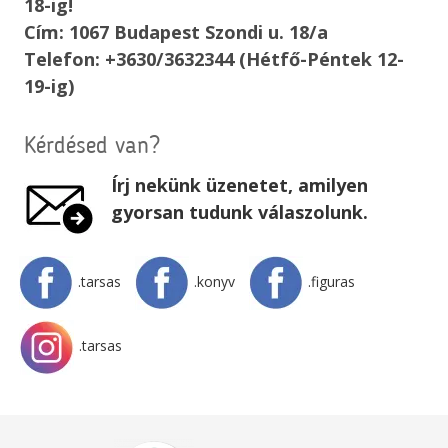
18-ig!
Cím: 1067 Budapest Szondi u. 18/a
Telefon: +3630/3632344 (Hétfő-Péntek 12-
19-ig)
Kérdésed van?
Írj nekünk üzenetet, amilyen
gyorsan tudunk válaszolunk.
.tarsas
.konyv
.figuras
.tarsas