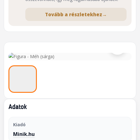
Tovább a részletekhez
→
⌕
Adatok
Kiadó
Minik.hu