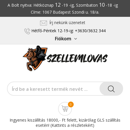
12
10
A Bolt nyitva: Hétköznap
-19 -ig, Szombaton
-18 -ig
Címe: 1067 Budapest Szondi u. 18/a.
Írj nekünk üzenetet
Hétfő-Péntek 12-19-ig: +3630/3632 344
Fiókom
0
Ingyenes kiszállítás 18000,- Ft felett, kizárólag GLS szállítás
esetén! (Kattints a részletekért)