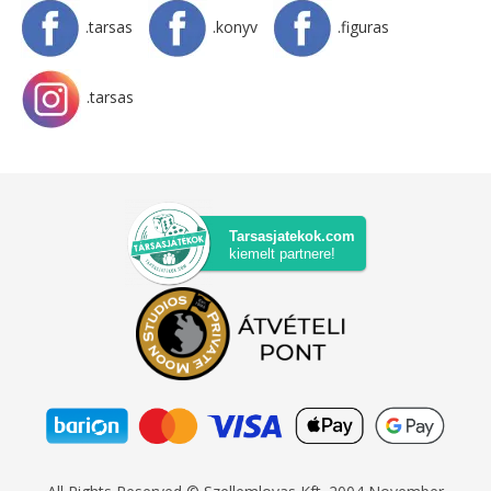
.tarsas
.konyv
.figuras
.tarsas
Tarsasjatekok.com
kiemelt partnere!