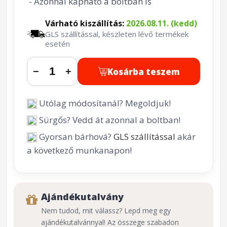
- Azonnal kapható a boltban is
Várható kiszállítás:
2026.08.11. (kedd)
GLS szállítással, készleten lévő termékek
esetén
Kosárba teszem
−
+
Utólag módosítanál? Megoldjuk!
Sürgős? Vedd át azonnal a boltban!
Gyorsan bárhová?
GLS szállítással
akár
a következő munkanapon!
Ajándékutalvány
Nem tudod, mit válassz? Lepd meg egy
ajándékutalvánnyal! Az összege szabadon