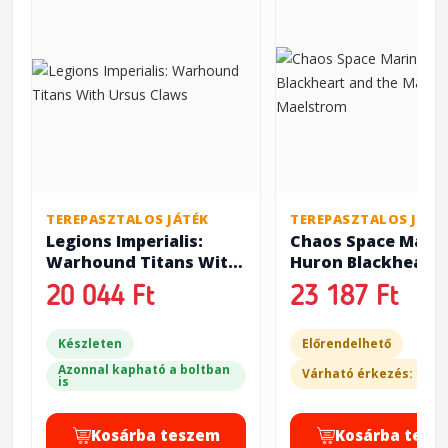
TEREPASZTALOS JÁTÉK
TEREPASZTALOS JÁTÉ
Legions Imperialis:
Chaos Space Marin
Warhound Titans With
Huron Blackheart 
Ursus Claws
the Masters of the
20 044 Ft
23 187 Ft
Maelstrom
Készleten
Előrendelhető
Azonnal kapható a boltban
Várható érkezés: 10-1
is
Kosárba teszem
Kosárba tesz