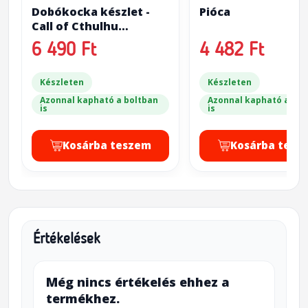
Dobókocka készlet -
Pióca
Call of Cthulhu
(fekete/fluoreszkáló)
6 490 Ft
4 482 Ft
Készleten
Készleten
Azonnal kapható a boltban
Azonnal kapható a bol
is
is
Kosárba teszem
Kosárba tesz
Értékelések
Még nincs értékelés ehhez a
termékhez.