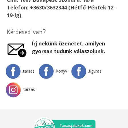
Telefon: +3630/3632344 (Hétfő-Péntek 12-
19-ig)
Kérdésed van?
Írj nekünk üzenetet, amilyen
gyorsan tudunk válaszolunk.
.tarsas
.konyv
.figuras
.tarsas
Tarsasjatekok.com