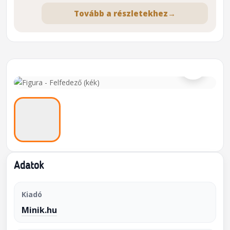
Tovább a részletekhez
→
⌕
Adatok
Kiadó
Minik.hu