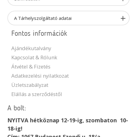
A Tárhelyszolgáltató adatai
Fontos információk
Ajándékutalvány
Kapcsolat & Rólunk
Átvétel & Fizetés
Adatkezelési nyilatkozat
Üzletszabályzat
Elállás a szerződéstől
A bolt:
NYITVA hétköznap 12-19-ig, szombaton 10-
18-ig!
Cím: 1067 Budapest Szondi u. 18/a