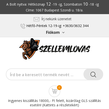
12
10
A Bolt nyitva: Hétköznap
-19 -ig, Szombaton
-18 -ig
Címe: 1067 Budapest Szondi u. 18/a.
Írj nekünk üzenetet
Hétfő-Péntek 12-19-ig: +3630/3632 344
Fiókom
0
Ingyenes kiszállítás 18000,- Ft felett, kizárólag GLS szállítás
esetén! (Kattints a részletekért)