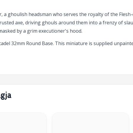
tor, a ghoulish headsman who serves the royalty of the Fles
usted axe, driving ghouls around them into a frenzy of slaugh
masked by a grim executioner's hood.
Citadel 32mm Round Base. This miniature is supplied unpai
agja