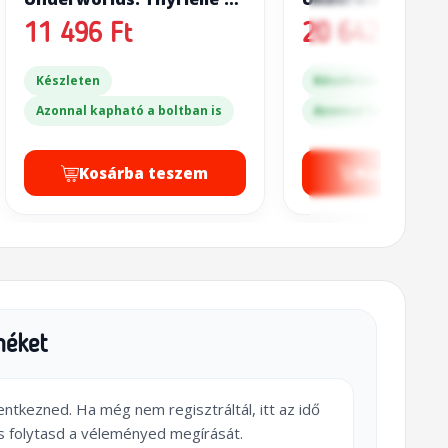
Zephyrites
11 496 Ft
20 642 Ft
Készleten
Készleten
Azonnal kapható a boltban is
Azonnal kapható a bo
Kosárba teszem
Kosárba t
méket
lentkezned. Ha még nem regisztráltál, itt az idő
s folytasd a véleményed megírását.