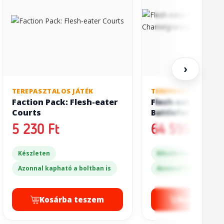
›
TEREPASZTALOS JÁTÉK
TEREPASZTALOS JÁT
Faction Pack: Flesh-eater
Flesh-eater Cour
Courts
Battleforce:
Charnelgrand Jur
5 230 Ft
64 595 Ft
Készleten
Készleten
Azonnal kapható a boltban is
Azonnal kapható a bo
Kosárba teszem
Kosárba t