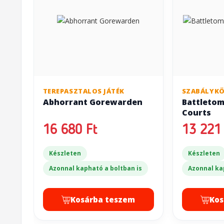
TEREPASZTALOS JÁTÉK
SZABÁLYK
Abhorrant Gorewarden
Battletom
Courts
16 680 Ft
13 221 
Készleten
Készleten
Azonnal kapható a boltban is
Azonnal ka
Kosárba teszem
Kos