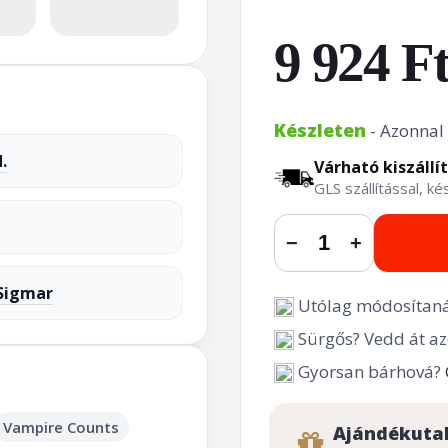
9 924 F
Készleten
- Azonnal 
.
Várható kiszállí
GLS szállítással, k
−
+
Sigmar
Utólag módosítaná
Sürgős? Vedd át az
Gyorsan bárhová?
Vampire Counts
Ajándékuta