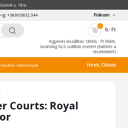
zondi u. 18/a.
Fiókom
-ig: +3630/3632 344
0
0,- Ft
Ingyenes kiszállítás 18000,- Ft felett,
kizárólag GLS szállítás esetén! (Kattints a
részletekért)
Hírek, Cikkek
Vásárlói vélemények
K
er Courts: Royal
or