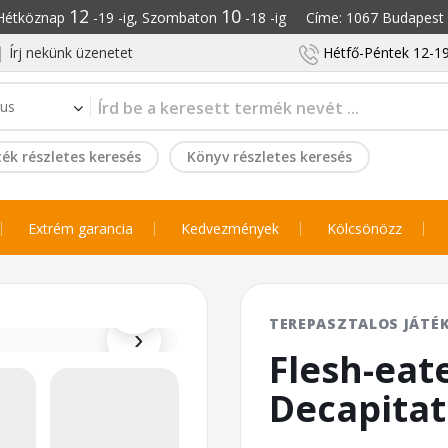
12
10
: Hétköznap
-19 -ig, Szombaton
-18 -ig Címe: 1067 Budapest S
Írj nekünk üzenetet
Hétfő-Péntek 12-19
ék részletes keresés
Könyv részletes keresés
Extrém garancia
Kedvezmények
Kölcsönözz
⌕
TEREPASZTALOS JÁTÉ
›
Flesh-eat
Decapitat