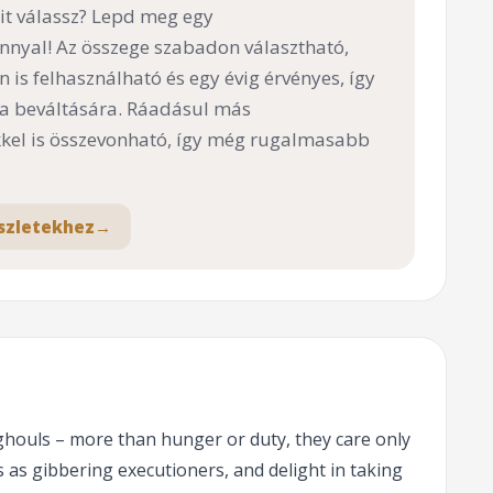
t válassz? Lepd meg egy
nnyal! Az összege szabadon választható,
n is felhasználható és egy évig érvényes, így
 a beváltására. Ráadásul más
el is összevonható, így még rugalmasabb
szletekhez
→
ghouls – more than hunger or duty, they care only
 as gibbering executioners, and delight in taking