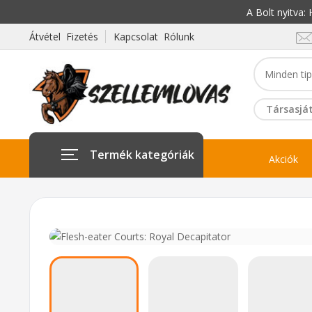
A Bolt nyitva
Átvétel Fizetés
Kapcsolat Rólunk
Társasját
Termék kategóriák
Akciók