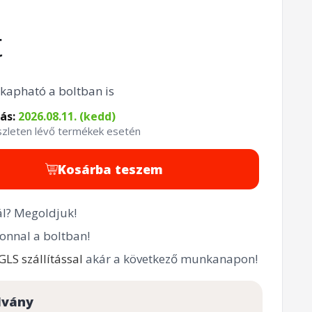
t
kapható a boltban is
tás:
2026.08.11. (kedd)
észleten lévő termékek esetén
Kosárba teszem
l? Megoldjuk!
onnal a boltban!
GLS szállítással
akár a következő munkanapon!
lvány