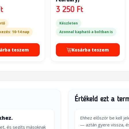
t
3 250 Ft
ető
Készleten
kezés: 10-14 nap
Azonnal kapható a boltban is
árba teszem
Kosárba teszem
Értékeld ezt a ter
khez.
Ehhez először be kell je
— aztán gyere vissza, é
et, és segíts másoknak