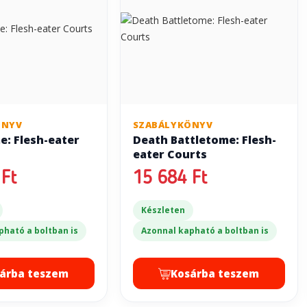
ÖNYV
SZABÁLYKÖNYV
e: Flesh-eater
Death Battletome: Flesh-
eater Courts
Ft
15 684 Ft
Készleten
pható a boltban is
Azonnal kapható a boltban is
árba teszem
Kosárba teszem