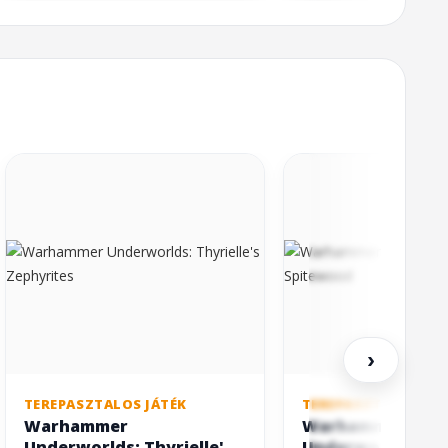
›
TEREPASZTALOS JÁTÉK
TEREPASZTALOS JÁT
Warhammer
Warhammer
Underworlds: Thyrielle's
Underworlds: Sp