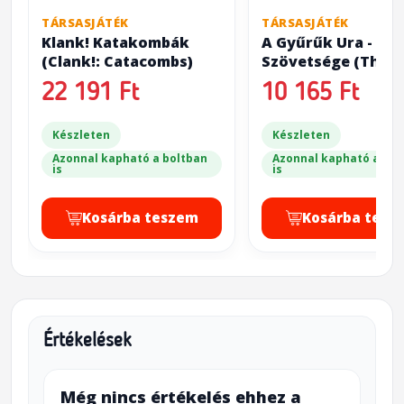
TÁRSASJÁTÉK
TÁRSASJÁTÉK
Klank! Katakombák
A Gyűrűk Ura - A 
(Clank!: Catacombs)
Szövetsége (The L
of the Rings: The
22 191 Ft
10 165 Ft
Fellowship of the R
Trick-Taking Game
Készleten
Készleten
Azonnal kapható a boltban
Azonnal kapható a bol
is
is
Kosárba teszem
Kosárba tesz
Értékelések
Még nincs értékelés ehhez a