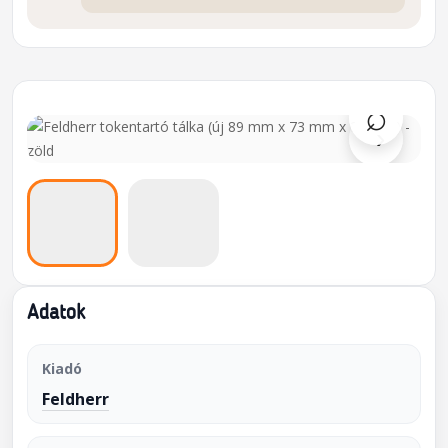
⌕
›
Adatok
Kiadó
Feldherr