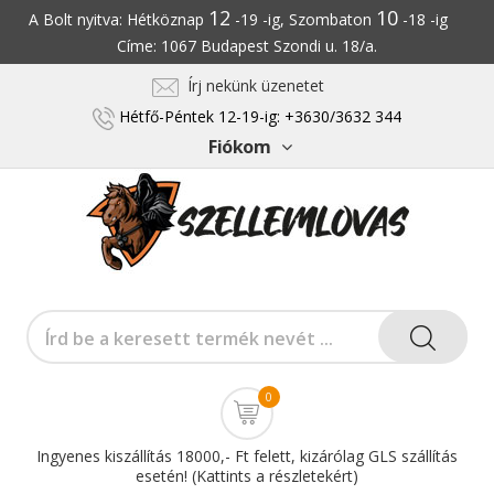
12
10
A Bolt nyitva: Hétköznap
-19 -ig, Szombaton
-18 -ig
Címe: 1067 Budapest Szondi u. 18/a.
Írj nekünk üzenetet
Hétfő-Péntek 12-19-ig: +3630/3632 344
Fiókom
0
Ingyenes kiszállítás 18000,- Ft felett, kizárólag GLS szállítás
esetén! (Kattints a részletekért)