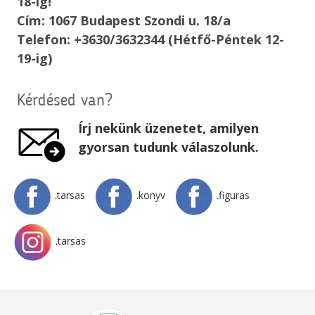
18-ig!
Cím: 1067 Budapest Szondi u. 18/a
Telefon: +3630/3632344 (Hétfő-Péntek 12-
19-ig)
Kérdésed van?
Írj nekünk üzenetet, amilyen
gyorsan tudunk válaszolunk.
.tarsas
.konyv
.figuras
.tarsas